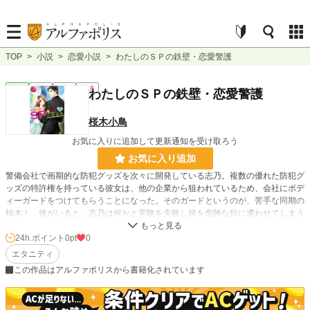
TOP
>
小説
>
恋愛小説
>
わたしのＳＰの鉄壁・恋愛警護
恋愛
完結
長編
R18
わたしのＳＰの鉄壁・恋愛警護
桜木小鳥
お気に入りに追加して更新通知を受け取ろう
お気に入り追加
警備会社で画期的な防犯グッズを次々に開発している志乃。複数の優れた防犯グ
ッズの特許権を持っている彼女は、他の企業から狙われているため、会社にボデ
ィーガードをつけてもらうことになった。そのガードというのが、苦手な同期の
柚木！ 彼がいると、志乃は何かと実験を失敗し彼を危険な目に遭わせてしまう
ため、あまり好かれていないのだ。予想通り、ガードとしてそばにいる柚木は常
に不機嫌そう。ところが、志乃は段々と横にあるぬくもりに惹かれるようになっ
24h.ポイント
0pt
0
てしまった。恋愛経験があまりない彼女は、どうすればいいのか戸惑うばかりで
エタニティ
――!
この作品はアルファポリスから書籍化されています
小説
228,847 位 / 228,847 件