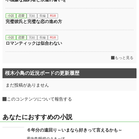
小説
恋愛
完結
長編
R18
完璧彼氏と完璧な恋の進め方
小説
恋愛
完結
長編
R18
ロマンティックは似合わない
もっと見る
桜木小鳥の近況ボードの更新履歴
まだ投稿がありません
このコンテンツについて報告する
あなたにおすすめの小説
６年分の遠回り～いまなら好きって言えるかも～
霧内杳/眼鏡のさきっぽ