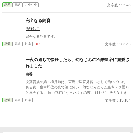
そんなのお口に入らないよぉ～♡」 そんな関係のあたしたち。 で
文字数：9,943
恋愛
完結
ｼｮｰﾄｼｮｰﾄ
もある日トイレであたしはアレが来そうなのになかなか来ないの
も気にもせずスカートのファスナーを上げると‥‥‥ 「うそっ！
お腹が出て来てる!?」 お姉ちゃんの秘密の悩みです。
完全なる飼育
浅野浩二
完全なる飼育です。
文字数：30,545
恋愛
完結
短編
R18
一夜の過ちで懐妊したら、幼なじみの冷酷皇帝に溺愛さ
れました
由香
没落貴族の娘・柳月鈴は、宮廷で医官見習いとして働いていた。
ある夜、皇帝即位の宴で酒に酔い、幼なじみだった皇帝・李景珩
と再会する。 遠い存在になったはずの彼。 けれど、その夜をきっ
かけに月鈴の運命は大きく動き出す。 冷酷と恐れられる皇帝が、
文字数：15,184
恋愛
完結
短編
なぜか彼女だけには甘すぎて――。