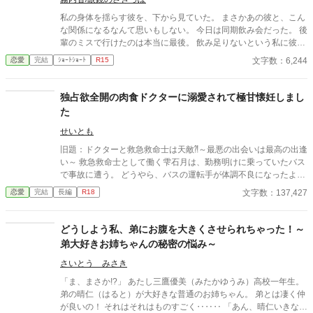
私の身体を揺らす彼を、下から見ていた。 まさかあの彼と、こん
な関係になるなんて思いもしない。 今日は同期飲み会だった。 後
輩のミスで行けたのは本当に最後。 飲み足りないという私に彼は
付き合ってくれた。 彼とは入社当時、部署は違ったが同じ仕事に
文字数：6,244
恋愛
完結
ｼｮｰﾄｼｮｰﾄ
R15
携わっていた。 きっとあの頃のわたしは、彼が好きだったんだと
思う。 けれど仕事で負けたくないなんて私のちっぽけなプライド
のせいで、その一線は越えられなかった。 でも、あれから変わっ
独占欲全開の肉食ドクターに溺愛されて極甘懐妊しまし
た私なら……。 ****** 2021/05/29 公開 ****** 表紙 いもこは妹
た
pixivID:11163077
せいとも
旧題：ドクターと救急救命士は天敵⁈～最悪の出会いは最高の出逢
い～ 救急救命士として働く雫石月は、勤務明けに乗っていたバス
で事故に遭う。 どうやら、バスの運転手が体調不良になったよう
だ。 乗客にAEDを探してきてもらうように頼み、救助活動をして
文字数：137,427
恋愛
完結
長編
R18
いるとボサボサ頭のマスク姿の男がAEDを持ってバスに乗り込ん
できた。 受け取ろうとすると邪魔だと言われる。 そして、月のこ
とを『チビ団子』と呼んだのだ。 医療従事者と思われるボサボサ
どうしよう私、弟にお腹を大きくさせられちゃった！～
マスク男は運転手の処置をして、月が文句を言う間もなく、救急
弟大好きお姉ちゃんの秘密の悩み～
車に同乗して去ってしまった。 最悪の出会いをし、二度と会いた
くない相手の正体は⁇ 作品はフィクションです。 本来の仕事内容
さいとう みさき
とは異なる描写があると思います。
「ま、まさか!?」 あたし三鷹優美（みたかゆうみ）高校一年生。
弟の晴仁（はると）が大好きな普通のお姉ちゃん。 弟とは凄く仲
が良いの！ それはそれはものすごく‥‥‥ 「あん、晴仁いきなり