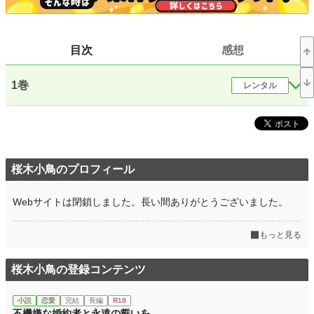
恋愛
66,373 位 / 66,373 件
お気に入り
30
目次
感想
24h.ポイント
0 pt
文字数(レンタル含む)
136,922
1巻
レンタル
更新日時
2019.04.15 14:37
初回公開日時
2019.04.15 14:37
初回完結日時
2019.04.15 14:37
桜木小鳥のプロフィール
週間ポイント
7 pt (78,785 位)
Webサイトは閉鎖しました。長い間ありがとうございました。
月間ポイント
21 pt (99,984 位)
年間ポイント
287 pt (116,971 位)
もっと見る
累計ポイント
28,185 pt (60,099 位)
桜木小鳥の登録コンテンツ
小説
恋愛
完結
長編
R18
不機嫌な婚約者と永遠の誓いを