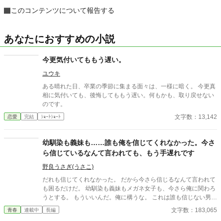
このコンテンツについて報告する
あなたにおすすめの小説
今更気付いてももう遅い。
ユウキ
ある晴れた日、卒業の季節に集まる面々は、一様に暗く。 今更真
相に気付いても、後悔してももう遅い。何もかも、取り戻せない
のです。
文字数：13,142
恋愛
完結
ｼｮｰﾄｼｮｰﾄ
幼馴染も義妹も……誰も俺を信じてくれなかった。今さ
ら信じているなんて言われても、もう手遅れです
野良うさぎ(うさこ)
だれも信じてくれなかった。 だから今さら信じるなんて言われて
も困るだけだ。 幼馴染も義妹もメガネ女子も、今さら俺に関わろ
うとする。 もういいんだ。俺に構うな。 これは誰も信じない男が
繰り広げる恋愛物語
文字数：183,065
青春
連載中
長編