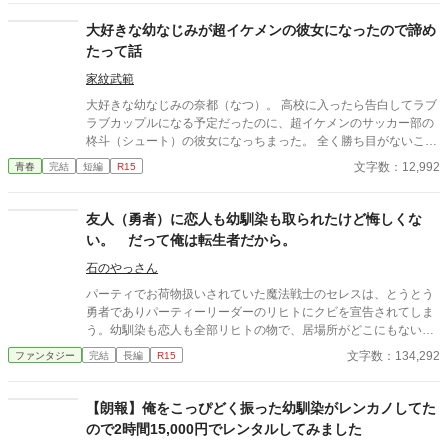
大好きな幼なじみが超イケメンの彼女になったので諦め
たって話
家紋武範
大好きな幼なじみの奈都（なつ）。 高校に入ったら告白してラブ
ラブカップルになる予定だったのに、超イケメンのサッカー部の
柊斗（シュート）の彼女になっちまった。 全く勝ち目がないこの
恋。 潔く諦めることにした。
文字数：12,992
青春
完結
短編
R15
友人（勇者）に恋人も幼馴染も取られたけど悔しくな
い。 だって俺は転生者だから。
石のやっさん
パーティでお荷物扱いされていた魔法戦士のセレスは、とうとう
勇者でありパーティーリーダーのリヒトにクビを宣告されてしま
う。幼馴染も恋人も全部リヒトの物で、居場所がどこにもない状
態だった。 だが、此の状態は彼にとっては『本当の幸せ』を掴む
文字数：134,292
ファンタジー
完結
長編
R15
事に必要だった 何故なら、彼は『転生者』だから… 今度は違う切
り口からのアプローチ。 追放の話しの一話は、前作とかなり似て
いますが2話からは、かなり変わります。 こうご期待。
【朗報】俺をこっぴどく振った幼馴染がレンカノしてた
ので2時間15,000円でレンタルしてみました