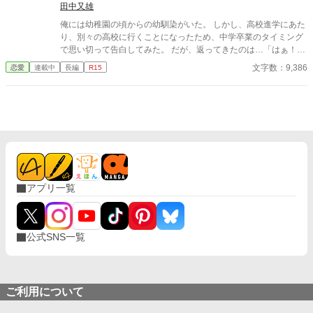
田中又雄
俺には幼稚園の頃からの幼馴染がいた。 しかし、高校進学にあた
り、別々の高校に行くことになったため、中学卒業のタイミング
で思い切って告白してみた。 だが、返ってきたのは…「はぁ！？
誰があんたみたいなのと付き合うのよ！」という酷い言葉だっ
文字数：9,386
恋愛
連載中
長編
R15
た。 それからは家は近所だったが、それからは一度も話をするこ
ともなく、高校を卒業して、俺たちは同じ大学に行くことになっ
た。 そんなある日、とある噂を聞いた。 どうやら、あいつがレン
タル彼女なるものを始めたとか…。 気持ち悪いと思いながらも俺
は予約を入れるのであった。 そうして、デート当日。 待ち合わせ
場所に着くと、後ろから彼女がやってきた。 「あ、ごめんね！待
たせちゃっ…た…よ…ね」と、どんどんと顔が青ざめる。 「…待
ってないよ。マイハニー」 「なっ…！？なんであんたが…！ばっ
かじゃないの！？」 「あんた…？何を言っているんだい？彼女が
アプリ一覧
彼氏にあんたとか言わないよね？」 「頭おかしいんじゃない
の…」 そうして、ドン引きする幼馴染と俺は初デートをするのだ
った。
公式SNS一覧
ご利用について