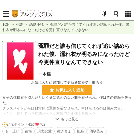
TOP
>
小説
>
恋愛小説
>
冤罪だと誰も信じてくれず追い詰められた僕、濡
れ衣が明るみになったけど今更仲直りなんてできない
恋愛
連載中
長編
冤罪だと誰も信じてくれず追い詰めら
れた僕、濡れ衣が明るみになったけど
今更仲直りなんてできない
一本橋
お気に入りに追加して更新通知を受け取ろう
お気に入り追加
女子の体操着を盗んだという身に覚えのない罪を着せられ、僕は皆の信頼を失っ
た。
クラスメイトからは日常的に罵倒を浴びせられ、向けられるのは蔑みの目。
さらに、信じていた初恋だった女友達でさえ僕を見限った。
両親からは拒絶され、姉からもいないものと扱われる日々。
24h.ポイント
42pt
762
……だが、転機は訪れる。冤罪だった事が明かになったのだ。
もう遅い
後悔
現実恋愛
微ざまぁ
拒絶
幼馴染み