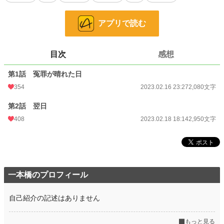
それを機に、今まで僕を蔑ろに扱った人達から次々と謝罪の声が。
皆は僕と関係を戻したいみたいだけど、今更仲直りなんてできない。
アプリで読む
※小説家になろう、カクヨムと同時に投稿しています。
目次
感想
小説
17,436 位 / 228,790 件
第1話 冤罪が晴れた日
恋愛
7,726 位 / 66,372 件
354
2023.02.16 23:27
2,080文字
お気に入り
407
第2話 翌日
24h.ポイント
42 pt
408
2023.02.18 18:14
2,950文字
文字数
5,030
更新日時
2023.02.18 18:14
初回公開日時
2023.02.16 23:27
一本橋のプロフィール
週間ポイント
231 pt (22,987 位)
自己紹介の記述はありません
月間ポイント
868 pt (26,161 位)
年間ポイント
12,860 pt (26,859 位)
もっと見る