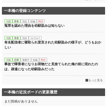
累計ポイント
240,987 pt (17,717 位)
一本橋の登録コンテンツ
小説
青春
完結
短編
R15
冤罪を認めた理由を幼馴染みは知らない
小説
青春
完結
ｼｮｰﾄｼｮｰﾄ
有名配信者に寝取られ宣言された幼馴染みの様子が、どうもおか
しい
小説
恋愛
連載中
短編
R15
事故で障害者になりお荷物だと見捨てられた俺の前に現れたの
は、疎遠になった幼馴染みだった
もっと見る
一本橋の近況ボードの更新履歴
まだ投稿がありません