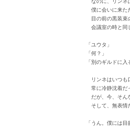
なのに、リンネは
僕に会いに来た
目の前の黒装束の
会議室の時と同
「ユウタ」
「何？」
「別のギルドに入
リンネはいつも
常に冷静沈着だ
だが、今、そんな
そして、無表情だ
「うん。僕には目