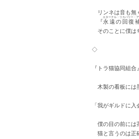
リンネは音も無
エターナル・リカバリー・ア
『
永遠の回復
そのことに僕は
◇
『トラ猫協同組合
木製の看板には墨
「我がギルドに入
僕の目の前には茶
猫と言うのは正