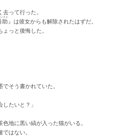
く去って行った。
シスト
補助
』は彼女からも解除されたはずだ。
ちょっと後悔した。
』
でそう書かれていた。
会したいと？」
色地に黒い縞が入った猫がいる。
確ではない。