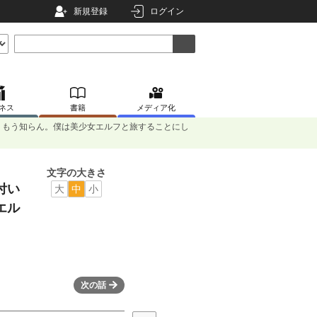
新規登録
ログイン
ネス
書籍
メディア化
、もう知らん。僕は美少女エルフと旅することにし
文字の大きさ
付い
大
中
小
エル
次の話