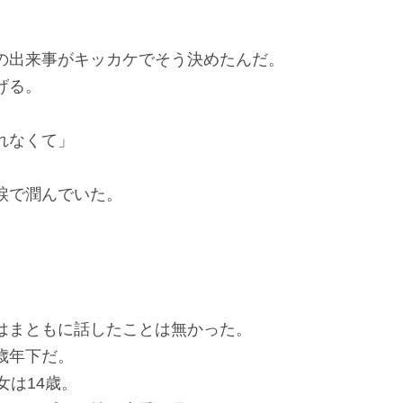
出来事がキッカケでそう決めたんだ。
げる。
れなくて」
涙で潤んでいた。
。
まともに話したことは無かった。
歳年下だ。
女は14歳。