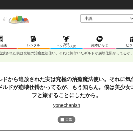
Web
稿漫画
レンタル
絵本ひろば
ビジ
コンテンツ大賞
追放された実は究極の治癒魔法使い。それに気付いたギルドが崩壊仕掛かってるが
ルドから追放された実は究極の治癒魔法使い。それに気
L
/
U
o
ギルドが崩壊仕掛かってるが、もう知らん。僕は美少女
n
a
m
d
フと旅することにしたから。
u
e
t
d
e
yonechanish
:
1
0
0
目次
.
0
0