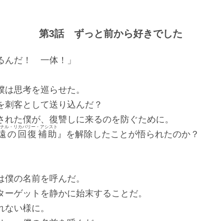
%
第3話 ずっと前から好きでした
るんだ！ 一体！」
僕は思考を巡らせた。
刺客として送り込んだ？
れた僕が、復讐しに来るのを防ぐために。
ナル・リカバリー・アシスト
遠の回復補助
』を解除したことが悟られたのか？
、
は僕の名前を呼んだ。
ーゲットを静かに始末することだ。
れない様に。