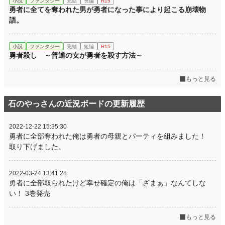
小説
ファンタジー
完結
長編
R15
勇者に全てを奪われた男が勇者になった事により起こる崩壊物
語。
小説
ファンタジー
完結
短編
R15
勇者殺し ～普通の女が勇者を殺す方法～
もっと見る
石のやっさんの近況ボードの更新履歴
2022-12-22 15:35:30
勇者に全部奪われた俺は勇者の母親とパーティを組みました！
取り下げました。
2022-03-24 13:41:28
勇者に全部取られたけど幸せ確定の俺は「ざまぁ」なんてしな
い！ 3巻発売
もっと見る