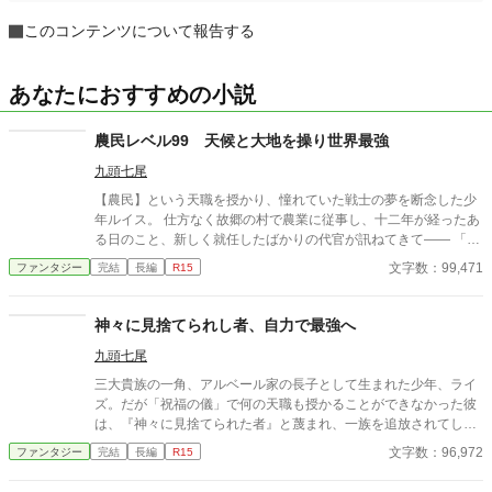
このコンテンツについて報告する
あなたにおすすめの小説
農民レベル99 天候と大地を操り世界最強
九頭七尾
【農民】という天職を授かり、憧れていた戦士の夢を断念した少
年ルイス。 仕方なく故郷の村で農業に従事し、十二年が経ったあ
る日のこと、新しく就任したばかりの代官が訊ねてきて―― 「何
だあの巨大な大根は？ 一体どうやって収穫するのだ？」 「片手
文字数：99,471
ファンタジー
完結
長編
R15
で抜けますけど？ こんな感じで」 「２００キロはありそうな大
根を片手で……？」 「小麦の方も収穫しますね。えい」 「一帯の
小麦が一瞬で刈り取られた！？ 何をしたのだ！？」 「手刀で真
神々に見捨てられし者、自力で最強へ
空波を起こしただけですけど？」 その代官の勧めで、ルイスは冒
九頭七尾
険者になることに。 日々の農作業（？）を通し、最強の戦士に成
長していた彼は、最年長ルーキーとして次々と規格外の戦果を挙
三大貴族の一角、アルベール家の長子として生まれた少年、ライ
げていくのだった。 「これは投擲用大根だ」 「「「投擲用大
ズ。だが「祝福の儀」で何の天職も授かることができなかった彼
根？？？」」」
は、『神々に見捨てられた者』と蔑まれ、一族を追放されてしま
う。 「天職なし。最高じゃないか」 しかし彼は逆にこの状況を喜
文字数：96,972
ファンタジー
完結
長編
R15
んだ。というのも、実はこの世界は、前世で彼がやり込んでいた
ゲーム【グランドワールド】にそっくりだったのだ。 天職を取得