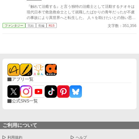
『触れて治癒する』と言う独特の治癒士として活動するナオキは
現代日本で救急救命士として就職したばかりの青年だったが不慮
の事故により異世界へと転生した。 人々を助けたいとの熱い思い
を女神に願った彼は転生先で治癒士として活動を始めたがある問
文字数：351,356
ファンタジー
完結
長編
R15
題にぶつかる。 それは、どんな難病も瀕死の大怪我も治療出来る
が『患者の胸に触れて魔力を流し込む』必要があり、しかも女性
にしか効果が無いという『限定能力』だった。 ※カクヨムにて先
行配信しています。 カクヨムへのリンクも貼ってありますので続
きを早く読みたい方はそちらからお願いします。
アプリ一覧
公式SNS一覧
ご利用について
利用規約
ヘルプ