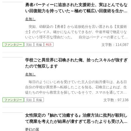
せずにゲームを始める「超ハードモード」こそが最強になれる道
勇者パーティーに追放された支援術士、実はとんでもな
だと知るライズは、前世の知識を活かして成り上がっていく。
い回復能力を持っていた～極めて幅広い回復術を生かし
てなんでも屋で成り上がる～
名無し
突如、幼馴染の【勇者】から追放処分を言い渡される【支援術
士】のグレイス。確かになんでもできるが、中途半端で物足りな
いという理不尽な理由だった。 自分はパーティーの要として頑
張ってきたから納得できないと食い下がるグレイスに対し、【勇
文字数：114,087
ファンタジー
完結
長編
R15
者】はその代わりに【治癒術士】と【補助術士】を入れたのでも
うお前は一切必要ないと宣言する。 もう一人の幼馴染である
【魔術士】の少女を頼むと言い残し、グレイスはパーティーから
学校ごと異世界に召喚された俺、拾ったスキルが強すぎ
立ち去ることに。 だが、グレイスの【支援術士】としての腕は
たので無双します
【勇者】の想像を遥かに超えるものであり、ありとあらゆるもの
を回復する能力を秘めていた。 グレイスがその卓越した技術を
名無し
生かし、【なんでも屋】で生計を立てて評判を高めていく一方、
毎日のようにいじめを受けていた主人公の如月優斗は、ある日
勇者パーティーはグレイスが去った影響で歯車が狂い始め、何を
自分の学校が異世界へ転移したことを知る。召喚主によれば、生
やっても上手くいかなくなる。 人脈を広げていったグレイスの
徒たちの中から救世主を探しているそうで、スマホを通してスキ
周りにはいつしか賞賛する人々で溢れ、落ちぶれていく【勇者】
ルをタダで配るのだという。それがきっかけで神スキルを得た如
文字数：97,136
ファンタジー
完結
長編
とは対照的に地位や名声をどんどん高めていくのだった。
月は、あっという間に最強の男へと進化していく。
女性限定の『触れて治癒する』治療方法に批判が殺到し
て廃業を考えたが結果が凄すぎて思ったよりも受け入れ
て貰えた
夢幻の翼