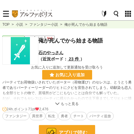
TOP
>
小説
>
ファンタジー小説
>
俺が死んでから始まる物語
ファンタジー
完結
長編
R15
俺が死んでから始まる物語
石のやっさん
（近況ボード：
23 件
）
お気に入りに追加して更新通知を受け取ろう
お気に入り追加
パーティでお荷物扱いされていたポーター（荷物運び）のセレスは、とうとう勇
者でありパーティーリーダーのリヒトにクビを宣告されてしまう。幼馴染も恋人
も全部リヒトの物で、居場所がどこにもないことは自分でも解っていた。
だが、それでもセレスはパーティに残りたかったので土下座までしてリヒトに情
けなくもしがみついた。
24h.ポイント
71pt
2,476
余りにしつこいセレスに頭に来たリヒトはつい剣の柄でセレスを殴った…そし
ファンタジー
異世界
転生
勇者
チート
パーティ追放
て、セレスは亡くなった。
そこからこの話は始まる。
セレスには誰にも言った事が無い『秘密』があり、その秘密のせいで、死ぬこと
アプリで読む