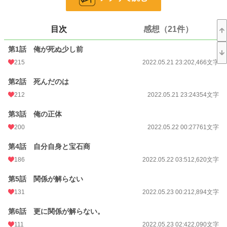
は怖く無かった…死から始まるファンタジー此処に開幕
目次
感想（21件）
小説
13,505 位 / 228,844 件
第1話 俺が死ぬ少し前
ファンタジー
2,448 位 / 53,332 件
215
2022.05.21 23:20
2,466文字
お気に入り
430
第2話 死んだのは
24h.ポイント
71 pt
212
2022.05.21 23:24
354文字
文字数
36,163
第3話 俺の正体
更新日時
2022.06.04 21:11
200
2022.05.22 00:27
761文字
初回公開日時
2022.05.21 23:20
第4話 自分自身と宝石商
初回完結日時
2022.06.04 21:11
186
2022.05.22 03:51
2,620文字
週間ポイント
423 pt (16,194 位)
第5話 関係が解らない
131
2022.05.23 00:21
2,894文字
月間ポイント
3,388 pt (11,221 位)
第6話 更に関係が解らない。
年間ポイント
29,206 pt (15,420 位)
111
2022.05.23 02:42
2,090文字