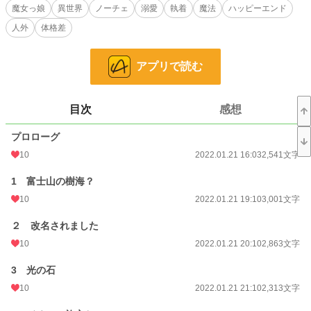
断の魔術で人型ゴーレムを作成してしまう。初めは無垢な状態のゴーレムだった
魔女っ娘
異世界
ノーチェ
溺愛
執着
魔法
ハッピーエンド
が、スポンジのように知識を吸収し、あっという間に成人男性と同じ一般的な知
人外
体格差
識を手に入れた。ゴーレムの燃料はマスターの体液。最初は血を与えていたが、
ルーチェが貧血になった為に代わりにキスで体液を与え出す。キスだと燃料とし
ては薄いので常にキスをしないといけない。もっと濃厚な燃料を望むゴーレム
アプリで読む
は、燃料の受け取り方を次第にエスカレートさせていき、ルーチェに対する異常
な執着をみせるのだった。
目次
感想
小説
228,607 位 / 228,607 件
恋愛
66,317 位 / 66,317 件
プロローグ
10
2022.01.21 16:03
2,541文字
お気に入り
141
1 富士山の樹海？
24h.ポイント
0 pt
10
2022.01.21 19:10
3,001文字
文字数
129,838
２ 改名されました
更新日時
2022.02.25 22:02
10
2022.01.21 20:10
2,863文字
初回公開日時
2022.01.21 16:03
3 光の石
初回完結日時
2022.02.25 22:02
10
2022.01.21 21:10
2,313文字
週間ポイント
21 pt (62,459 位)