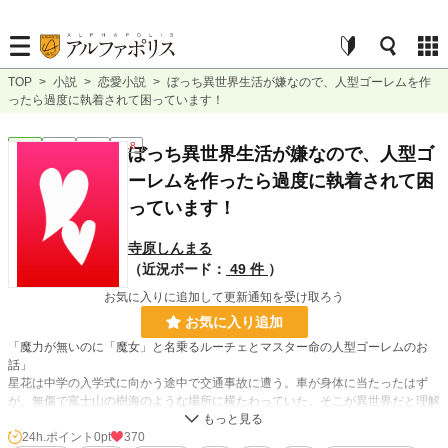
TOP
>
小説
>
恋愛小説
>
ぼっち異世界生活が嫌なので、人型ゴーレムを作
ったら過度に執着されて困っています！
恋愛
完結
長編
R18
ぼっち異世界生活が嫌なので、人型ゴ
ーレムを作ったら過度に執着されて困
っています！
寺原しんまる
（近況ボード：
49 件
）
お気に入りに追加して更新通知を受け取ろう
お気に入り追加
「魔力が無いのに「魔女」と名乗るルーチェとマスター命の人型ゴーレムのお
話」
星花は中学の入学式に向かう途中で交通事故に遭う。車が身体に当たったはず
が、無傷で富士山の樹海のような場所に横たわっていた。そこが異世界だと理解
した星花は、ジオンという魔法使いに拾われてルーチェと名付けられる。ルーチ
ェが18歳になった時にジオンが他界。一人が寂しく不安になり、ルーチェは禁
24h.ポイント
0pt
370