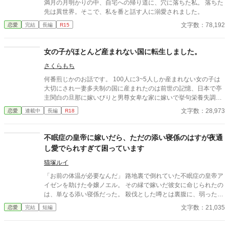
満月の月明かりの中、自宅への帰り道に、穴に落ちた私。 落ちた
先は異世界。そこで、私を番と話す人に溺愛されました。
文字数：78,192
恋愛
完結
長編
R15
女の子がほとんど産まれない国に転生しました。
さくらもち
何番煎じかのお話です。 100人に3~5人しか産まれない女の子は
大切にされ一妻多夫制の国に産まれたのは前世の記憶、日本で亭
主関白の旦那に嫁いびりと男尊女卑な家に嫁いで挙句栄養失調と
過労死と言う令和になってもまだ昭和な家庭！でありえない最後
文字数：28,973
恋愛
連載中
長編
R18
を迎えてしまった清水 理央、享年44歳 そんな彼女を不憫に思っ
た女神が自身の世界の女性至上主義な国に転生させたお話。
不眠症の皇帝に嫁いだら、ただの添い寝係のはすが夜通
し愛でられすぎて困っています
猫塚ルイ
「お前の体温が必要なんだ」 路地裏で倒れていた不眠症の皇帝ア
イゼンを助けた令嬢ノエル。 その縁で嫁いだ彼女に命じられたの
は、単なる添い寝係だった。 殺伐とした噂とは裏腹に、弱った彼
を放っておけないノエルは全力で癒やそうと無自覚に懐く。 純粋
文字数：21,035
恋愛
完結
短編
すぎる笑顔にアイゼンの理性は崩壊寸前 期限は不眠症が治るま
で、じれったい溺愛生活が幕を開ける！