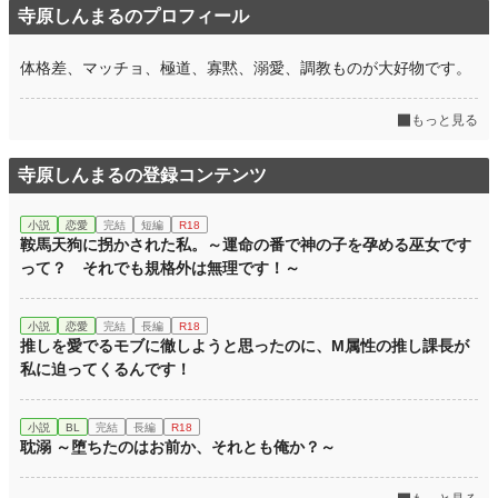
寺原しんまるのプロフィール
体格差、マッチョ、極道、寡黙、溺愛、調教ものが大好物です。
もっと見る
寺原しんまるの登録コンテンツ
小説
恋愛
完結
短編
R18
鞍馬天狗に拐かされた私。～運命の番で神の子を孕める巫女です
って？ それでも規格外は無理です！～
小説
恋愛
完結
長編
R18
推しを愛でるモブに徹しようと思ったのに、M属性の推し課長が
私に迫ってくるんです！
小説
BL
完結
長編
R18
耽溺 ～堕ちたのはお前か、それとも俺か？～