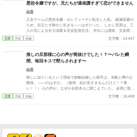
悪役令嬢ですが、兄たちが過保護すぎて恋ができません
由香
乙女ゲームの悪役令嬢・セレフィーナに転生した私。 破滅回避の
ため、目立たず静かに生きる――はずだった。 しかし現実は、三
人の兄による全力溺愛＆完全監視生活。 外出には護衛、交友関係
は管理制、笑顔すら規制対象！？ さらに兄の親友である最強騎
文字数：14,447
恋愛
完結
短編
士・カインが護衛として加わり、 静かで誠実な優しさに、次第に
心が揺れていく。 「恋をすると破滅する」 そう信じて避けてきた
想いの先で待っていたのは、 断罪も修羅場もない、安心で騒がし
推しの旦那様に心の声が筒抜けでした！？〜バレた瞬
い未来だった――。
間、毎回キスで黙らされます〜
由香
推しに似ているという理由で政略結婚した相手は、冷酷と噂の公
爵様。 ――のはずが。 （無理、顔が良すぎるんだけど！？尊
い！！） 心の声が、なぜか全部本人に聞こえていた。 必死に取り
繕うも時すでに遅し。 暴走する脳内実況を止めるたび、旦那様は
文字数：16,468
恋愛
完結
短編
なぜか――キスしてくる。 「黙らせるのにちょうどいい」 いや全
然よくないです！！むしろ悪化してます！！ 無表情公爵様 × 心の
声だだ漏れ令嬢 甘くて騒がしい新婚生活、開幕。