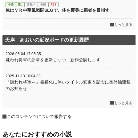
小説
BL
連載中
長編
R18
俺はＶＲ中華風戦闘SLGで、体を褒美に覇者を目指す
もっと見る
天岸 あおいの近況ボードの更新履歴
2026-05-04 17:05:35
嫌われ将軍の新章を更新しつつ、新作公開します
2025-11-13 10:04:33
『嫌われ将軍～』書籍化に伴いタイトル変更＆記念に番外編連載
のお知らせ
もっと見る
このコンテンツについて報告する
あなたにおすすめの小説