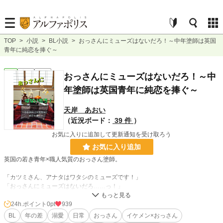
TOP
>
小説
>
BL小説
>
おっさんにミューズはないだろ！～中年塗師は英国
青年に純恋を捧ぐ～
BL
完結
長編
おっさんにミューズはないだろ！～中
年塗師は英国青年に純恋を捧ぐ～
天岸 あおい
（近況ボード：
39 件
）
お気に入りに追加して更新通知を受け取ろう
お気に入り追加
英国の若き青年×職人気質のおっさん塗師。
「カツミさん、アナタはワタシのミューズです！」
「おっさんにミューズはないだろ……っ！」
愛などいらぬ！が信条の中年塗師が英国青年と出会って仲を深めていくコメディ
24h.ポイント
0pt
939
BL。男前おっさん×伝統工芸×田舎ライフ物語。
BL
年の差
溺愛
日常
おっさん
イケメン×おっさん