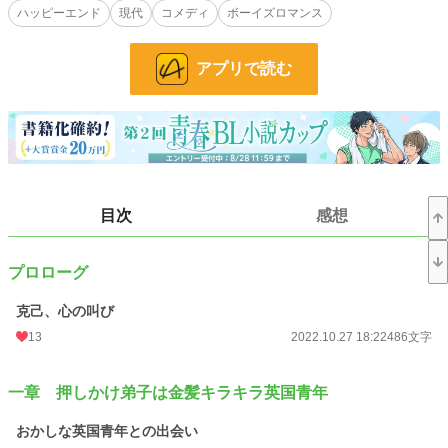
ハッピーエンド
現代
コメディ
ボーイズロマンス
第10回BL小説大賞エントリー作品。よろしくお願い致します！
小説
228,629 位 / 228,629 件
アプリで読む
BL
31,395 位 / 31,395 件
お気に入り
59
24h.ポイント
0 pt
文字数
126,426
目次
感想
更新日時
2022.11.29 21:30
初回公開日時
2022.10.27 18:22
プロローグ
初回完結日時
2022.11.29 22:33
克己、心の叫び
13
2022.10.27 18:22
486文字
週間ポイント
28 pt (56,925 位)
月間ポイント
175 pt (54,132 位)
一章 押しかけ弟子は金髪キラキラ英国青年
年間ポイント
3,674 pt (52,816 位)
おかしな英国青年との出会い
累計ポイント
27,231 pt (61,123 位)