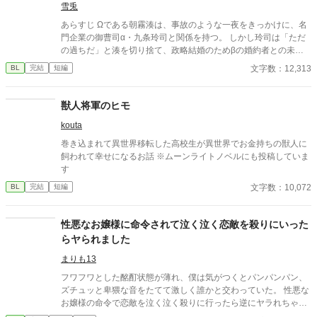
雪兎
あらすじ Ωである朝霧湊は、事故のような一夜をきっかけに、名
門企業の御曹司α・九条玲司と関係を持つ。 しかし玲司は「ただ
の過ちだ」と湊を切り捨て、政略結婚のためβの婚約者との未来
を選んだ。 深く傷ついた湊は、彼の前から姿を消す。 数か月後―
文字数：12,313
BL
完結
短編
―。 湊の身体は、これまで誰も知らなかった希少な『遅咲きΩ』
として覚醒する。 その瞬間、玲司は初めて湊こそが運命の番だっ
たと知る。 「戻ってきてくれ」 今さら必死に追いかけてくる玲
獣人将軍のヒモ
司。 だが湊の隣には、自分を支え続けてくれた医師のα・神崎伊
kouta
織がいた。 「あなたは俺を捨てたでしょう」 後悔に苦しむα、執
着する第二のα、そして希少Ωを巡る陰謀。 もう二度と傷つきた
巻き込まれて異世界移転した高校生が異世界でお金持ちの獣人に
くないΩが最後に選ぶ相手とは――。 捨てた側の後悔と執着が加
飼われて幸せになるお話 ※ムーンライトノベルにも投稿していま
速する、すれ違いオメガバースBL。
す
文字数：10,072
BL
完結
短編
性悪なお嬢様に命令されて泣く泣く恋敵を殺りにいった
らヤられました
まりも13
フワフワとした酩酊状態が薄れ、僕は気がつくとパンパンパン、
ズチュッと卑猥な音をたてて激しく誰かと交わっていた。 性悪な
お嬢様の命令で恋敵を泣く泣く殺りに行ったら逆にヤラれちゃっ
た、ちょっとアホな子の話です。 （ムーンライトノベルにも掲載