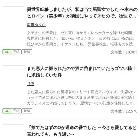
異世界転移しましたが、私は当て馬聖女でした 〜本来の
ヒロイン（美少年）が隣国にやってきたので、物理で更
地を作ります〜
南條ゆりか
女子大生の天音は、ゼミ室に向かうエレベーターを降りた瞬間、
異世界に転移した。 眩い光が消えたあと、目の前に広がるのは、
煌びやかな広間と、イケメンたち。 異世界転生、転移ものを読み
漁っている天音は、瞬時に自分に与えられた「聖女」の役割を察
文字数：18,985
BL
完結
短編
するのだが……。 どうやら、この世界はそう一筋縄ではいかない
ようだ。 作中、ウザイほど()書で注釈が入ります。 コメディとし
て、流していただけると幸いです。
また恋人に振られたので酒に呑まれていたらゴツい騎士
に求婚していた件
月衣
また恋人に振られた魔導省のエリート官吏アルヴィス。失恋のシ
ョックで酒に溺れた彼は勢いのまま酒場に現れた屈強な王宮騎士
ガラティスに求婚してしまう。 翌朝すべての記憶を保持したまま
絶望するアルヴィスだったが当のガラティスはなぜか本気だっ
文字数：12,570
BL
完結
短編
た。 「安心しろ。俺は誠実な男だ。一度決めたことは覆さない」
逃げようとするエリート魔導師と絶対に逃がさない最強騎士 貢ぎ
体質な男が捕まる強制恋愛コメディのつもりです！！
『捨てたはずのΩが運命の番でした ～今さら愛してると
言われても、もう遅い～