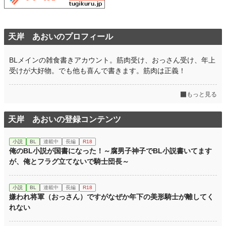
天岸 あおいのプロフィール
BLメインの雑食書きアカウント。筋肉受け、おっさん受け、年上
受けが大好物。でも他も喜んで書きます。筋肉は正義！
もっと見る
天岸 あおいの登録コンテンツ
小説
BL
連載中
長編
R18
俺のBL小説が国書になった！～腐男子神子でBL小説書いてます
が、俺とフラグ立てないで騎士団長～
小説
BL
連載中
長編
R18
嫌われ将軍（おっさん）ですがなぜか年下の美形騎士が離してく
れない