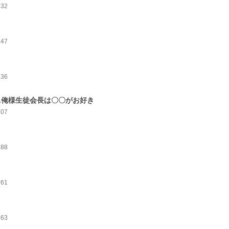
232
247
236
4.俺様生徒会長は〇〇がお好き
307
288
261
263