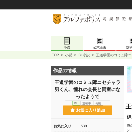
小説
公式漫画
投
TOP
>
小説
>
BL小説
>
王道学園のコミュ障ニ
作品の情報
王道学園のコミュ障ニセチャラ
男くん、憧れの会長と同室にな
ったようで
BL
連載中
長編
王
お気に入り追加
伊
俺
お気に入り
539
ど