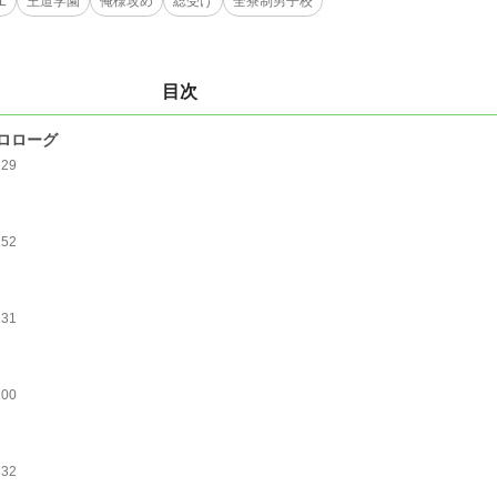
L
王道学園
俺様攻め
総受け
全寮制男子校
目次
ロローグ
229
252
231
200
332