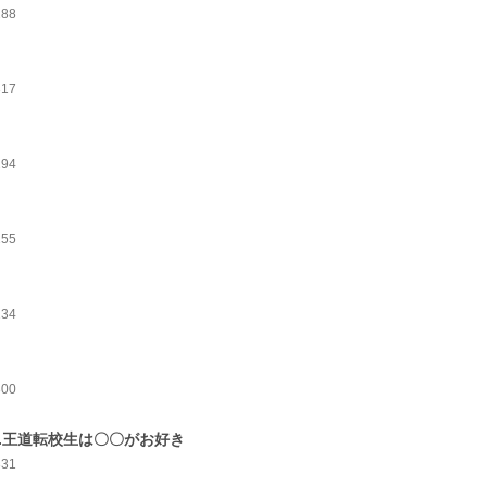
288
317
294
255
234
300
0.王道転校生は〇〇がお好き
331