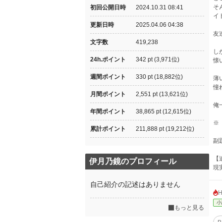
そ
初回公開日時
2024.10.31 08:41
イ
更新日時
2025.04.06 04:38
友
文字数
419,238
し
24h.ポイント
342 pt (3,971位)
懐
週間ポイント
330 pt (18,882位)
薄
憧
月間ポイント
2,551 pt (13,621位)
俺
年間ポイント
38,865 pt (12,615位)
※
累計ポイント
211,888 pt (19,212位)
副
【
伊月乃鏡のプロフィール
現
自己紹介の記述はありません
小
もっと見る