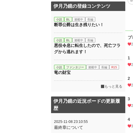
B
伊月乃鏡の登録コンテンツ
小説
BL
連載中
長編
断罪公爵は生き残りたい！
プ
小説
BL
連載中
長編
悪役令息に転生したので、死亡フラ
グから逃れます！
1
小説
ファンタジー
連載中
長編
R15
竜の財宝
2
もっと見る
3
伊月乃鏡の近況ボードの更新履
歴
4
2025-11-08 23:10:55
最終章について