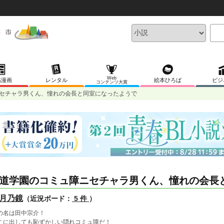
Web
稿漫画
レンタル
絵本ひろば
ビジ
コンテンツ大賞
セチャラ男くん、憧れの会長と同室になったようで
道学園のコミュ障ニセチャラ男くん、憧れの会長
月乃鏡
（近況ボード：
5 件
）
の名は田中宗介！
こに出しても恥ずかしい隠れコミュ障だ！