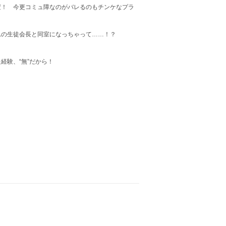
変！ 今更コミュ障なのがバレるのもチンケなプラ
れの生徒会長と同室になっちゃって……！？
経験、“無”だから！
？