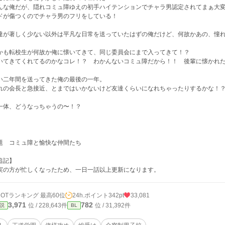
んな俺だが、隠れコミュ障ゆえの初手ハイテンションでチャラ男認定されてまぁ大
ドが傷つくのでチャラ男のフリをしている！
達が著しく少ない以外は平凡な日常を送っていたはずの俺だけど、何故かあの、憧
かも転校生が何故か俺に懐いてきて、同じ委員会にまで入ってきて！？
いてきてくれてるのかなコレ！？ わかんないコミュ障だから！！ 後輩に懐かれた
い二年間を送ってきた俺の最後の一年。
れの会長と急接近、とまではいかないけど友達くらいになれちゃったりするかな！
一体、どうなっちゃうの〜！？
題 コミュ障と愉快な仲間たち
追記】
実の方が忙しくなったため、一日一話以上更新になります。
HOTランキング 最高60位
24h.ポイント
342pt
33,081
3,971
782
位 / 228,643件
位 / 31,392件
説
BL