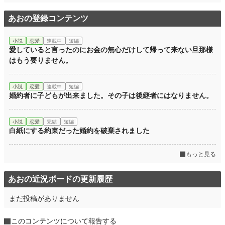
週間ポイント
14 pt (70,247 位)
あおの登録コンテンツ
月間ポイント
77 pt (71,598 位)
年間ポイント
1,078 pt (82,550 位)
小説
恋愛
連載中
短編
愛していると言ったのにお金の無心だけして帰って来ない旦那様
累計ポイント
153,037 pt (23,648 位)
はもう要りません。
小説
恋愛
連載中
短編
婚約者に子どもが出来ました。その子は後継者にはなりません。
小説
恋愛
完結
短編
白紙にする約束だった婚約を破棄されました
もっと見る
あおの近況ボードの更新履歴
まだ投稿がありません
このコンテンツについて報告する