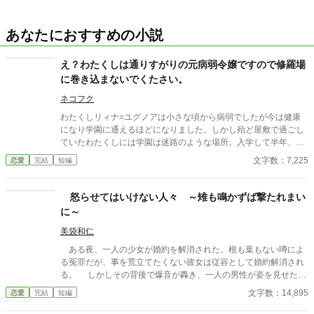
あなたにおすすめの小説
え？わたくしは通りすがりの元病弱令嬢ですので修羅場
に巻き込まないでくたさい。
ネコフク
わたくしリィナ=ユグノアは小さな頃から病弱でしたが今は健康
になり学園に通えるほどになりました。しかし殆ど屋敷で過ごし
ていたわたくしには学園は迷路のような場所。入学して半年、未
だに迷子になってしまいます。今日も侍従のハルにニヤニヤされ
文字数：7,225
恋愛
完結
短編
ながら遠回り（迷子）して出た場所では何やら不穏な集団
が・・・ 強制的に修羅場に巻き込まれたリィナがちょっとだけざ
まぁするお話です。そして修羅場とは関係ないトコで婚約者に溺
怒らせてはいけない人々 ～雉も鳴かずば撃たれまい
愛されています。
に～
美袋和仁
ある夜、一人の少女が婚約を解消された。根も葉もない噂によ
る冤罪だが、事を荒立てたくない彼女は従容として婚約解消され
る。 しかしその背後で爆音が轟き、一人の男性が姿を見せた。
彼は少女の父親。 怒らせてはならない人々に繋がる少女の婚約
文字数：14,895
恋愛
完結
短編
解消が、思わぬ展開を導きだす。 なんとなくの一気書き。御笑
覧下さると幸いです。