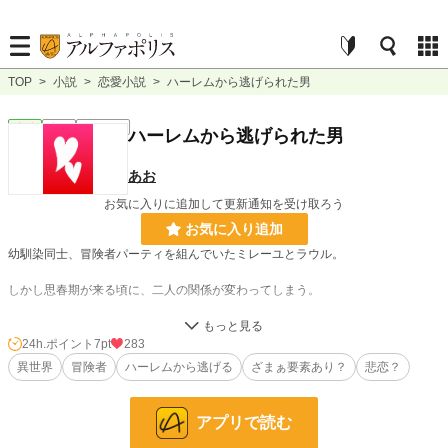
TOP
>
小説
>
恋愛小説
>
ハーレムから逃げられた男
恋愛
完結
ｼｮｰﾄｼｮｰﾄ
ハーレムから逃げられた男
あお
お気に入りに追加して更新通知を受け取ろう
お気に入り追加
幼馴染同士、冒険者パーティを組んでいたミレーユとラウル。
しかし思春期が来る頃に、二人の関係が変わってしまう。
なぜか冒険者ギルドで依頼をこなす度、女の子を助けてその女の子がついてくる
ようになるラウル。
24h.ポイント
7pt
283
異世界
冒険者
ハーレムから逃げる
ざまぁ要素あり？
悲恋？
所属パーティに、ラウル目当ての女の子ばかり増えて、居心地が悪くなるミレー
ユ。
アプリで読む
修羅場なんかごめんだというミレーユは、空気を読まずに女の子にちやほやされ