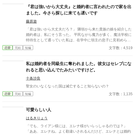
『君は強いから大丈夫』と婚約者に言われたので家を出
ました。今さら探しに来ても遅いです
藤原遊
「君は強いから大丈夫だろ？」 隣領から来た貴族の娘を紹介した
婚約者は、私にそう言った。 平民ながら魔力が多く、魔法学校に
特待生として通っていた私は、在学中に領主の息子に見初められ
た。 「君の力なら、この街を守れる。一緒に守ろう」 そう言われ
文字数：4,519
恋愛
完結
短編
て彼の領地に来て、婚約した。 それから数年。 街にはほとんど魔
物が近づかなくなり、平和な日々が続いていた。 ――あの日まで
は。 隣領から来た貴族の娘を紹介した婚約者は、私にこう言っ
私は婚約者を同級生に奪われました。彼女はセレブにな
た。 「君は強いから大丈夫だろ？」 その言葉を聞いた瞬間、私は
れると思い込んでたみたいですけど。
ようやく気づく。 彼にとって私は、何だったのか。 だから私は、
静かに街を出ることにした。 ……今さら探しに来ても遅いです。
十条沙良
聖女のいなくなった国は滅亡すること知らないの？
文字数：1,135
恋愛
完結
短編
可愛らしい人
はるきりょう
「でも、ライアン様には、エレナ様がいらっしゃるのでは？」
「ああ、エレナね。よく勘違いされるんだけど、エレナとは婚約