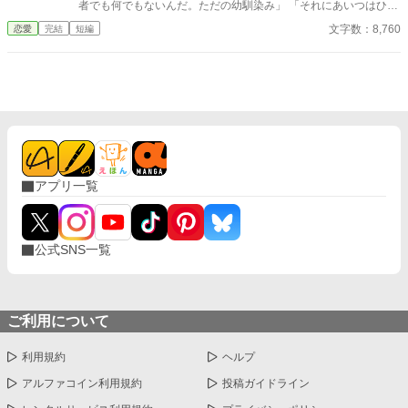
者でも何でもないんだ。ただの幼馴染み」 「それにあいつはひと
りで生きていけるから」 女性ながらに剣術を学ぶエレナは可愛げ
文字数：8,760
恋愛
完結
短編
がないという理由で、ほとんど婚約者同然の幼馴染から捨てられ
る。 けれど、 「エレナ嬢」 「なんでしょうか？」 「今日の夜会
のパートナーはお決まりですか？」 その言葉でパートナー同伴
の夜会に招待されていたことを思い出した。いつものとおりライ
アンと一緒に行くと思っていたので参加の返事を出していたの
だ。 「……いいえ」 当日の欠席は著しく評価を下げる。今後、
家庭教師として仕事をしていきたいと考えるのであれば、父親か
兄に頼んででも行った方がいいだろう。 「よければ僕と一緒に行
きませんか？」
アプリ一覧
公式SNS一覧
ご利用について
利用規約
ヘルプ
アルファコイン利用規約
投稿ガイドライン