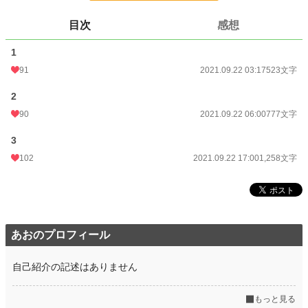
て流されていくラウルを見捨てる事にする。
目次
感想
いつかミレーユに告白するため、頑張って来たラウルは慌ててミレーユを追いか
けるが。
1
ミレーユは修羅場パーティにいるより、学院生活を楽しむことにし、ラウルは見
91
2021.09.22 03:17
523文字
捨てられた現実に打ちのめされる事になるのだった。
2
90
2021.09.22 06:00
777文字
小説
37,156 位 / 228,620 件
3
恋愛
16,239 位 / 66,320 件
102
2021.09.22 17:00
1,258文字
お気に入り
133
24h.ポイント
7 pt
文字数
2,558
あおのプロフィール
更新日時
2021.09.22 17:00
初回公開日時
2021.09.22 03:17
自己紹介の記述はありません
初回完結日時
2021.09.22 17:04
もっと見る