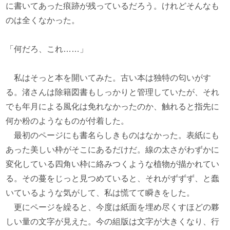
に書いてあった痕跡が残っているだろう。けれどそんなも
のは全くなかった。
「何だろ、これ……」
私はそっと本を開いてみた。古い本は独特の匂いがす
る。渚さんは除籍図書もしっかりと管理していたが、それ
でも年月による風化は免れなかったのか、触れると指先に
何か粉のようなものが付着した。
最初のページにも書名らしきものはなかった。表紙にも
あった美しい枠がそこにあるだけだ。線の太さがわずかに
変化している四角い枠に絡みつくような植物が描かれてい
る。その蔓をじっと見つめていると、それがずずず、と蠢
いているような気がして、私は慌てて瞬きをした。
更にページを繰ると、今度は紙面を埋め尽くすほどの夥
しい量の文字が見えた。今の組版は文字が大きくなり、行