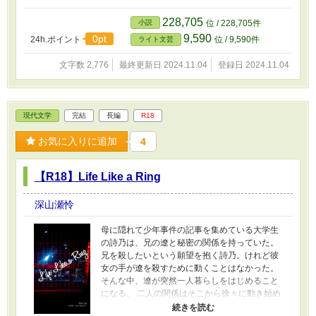
228,705
小説
位 / 228,705件
9,590
0pt
24h.ポイント
位 / 9,590件
ライト文芸
文字数 2,776
最終更新日 2024.11.04
登録日 2024.11.04
現代文学
完結
長編
R18
お気に入りに追加
4
【R18】Life Like a Ring
深山瀬怜
母に隠れて少年事件の記事を集めている大学生
の詩乃は、兄の遼と秘密の関係を持っていた。
兄を殺したいという願望を抱く詩乃。けれど彼
女の手が遼を殺すために動くことはなかった。
そんな中、遼が突然一人暮らしをはじめること
になる。 二人の関係はそこから徐々に動き始め
ていく。 兄を殺したい妹と、妹に殺されたい