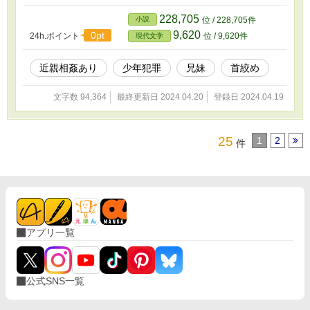
兄。 二人の願望は運命のように噛み合っている
はずだった。 注意 ※この物語はフィクションで
228,705
小説
位 / 228,705件
す。実在の事件や人物などとは関係ありませ
9,620
0pt
24h.ポイント
位 / 9,620件
現代文学
ん。 ※作中に動物を殺傷するシーンがありま
す。苦手な方はご注意ください。
近親相姦あり
少年犯罪
兄妹
首絞め
文字数 94,364
最終更新日 2024.04.20
登録日 2024.04.19
25
1
2
件
アプリ一覧
公式SNS一覧