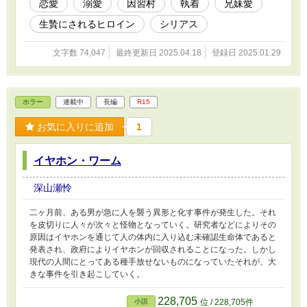
恋愛
溺愛
因習村
執着
兄妹愛
生贄にされるヒロイン
シリアス
文字数 74,047
最終更新日 2025.04.18
登録日 2025.01.29
ホラー
連載中
長編
R15
お気に入りに追加
1
イヤホン・ワーム
深山瀬怜
二ヶ月前、ある男が急に人を襲う異形と化す事件が発生した。それ
を皮切りに人々が次々と怪物となっていく。研究者などによりその
原因はイヤホンを通じて人の体内に入り込む未確認生命体であると
発表され、政府によりイヤホンが回収されることになった。しかし
現代の人間にとってある種手放せないものになっていたそれが、大
きな事件を引き起こしていく。
228,705
小説
位 / 228,705件