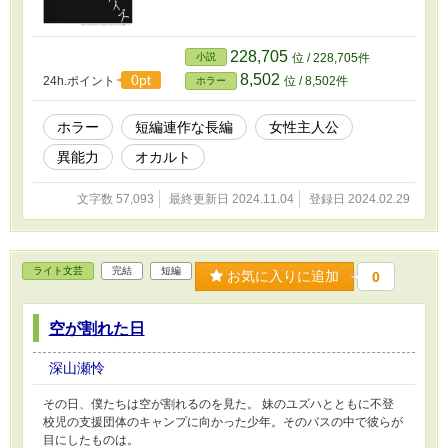
228,705
小説
位 / 228,705件
8,502
0pt
24h.ポイント
位 / 8,502件
ホラー
ホラー
短編連作な長編
女性主人公
異能力
オカルト
文字数 57,093
最終更新日 2024.11.04
登録日 2024.02.29
ライト文芸
完結
短編
お気に入りに追加
0
空が割れた日
深山瀬怜
その日、僕たちは空が割れるのを見た。 妹のユズハとともに不登
校児の支援団体のキャンプに向かった少年。そのバスの中で彼らが
目にしたものは。