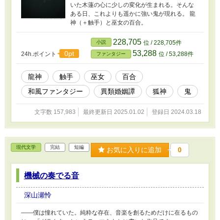
いた木蓮の心に少しの変化が生まれる。そんな
ある日、これよりも遥かに強い鬼が現れる。 龍
神（＋触手）と巫女の百合。
228,705
小説
位 / 228,705件
53,288
0pt
24h.ポイント
位 / 53,288件
ファンタジー
龍神
触手
巫女
百合
和風ファンタジー
異類婚姻譚
狐神
鬼
文字数 157,983
最終更新日 2025.01.02
登録日 2024.03.18
現代文学
完結
短編
お気に入りに追加
0
機械の奏でる音
深山瀬怜
――僕は憧れていた。純粋な存在、音楽を創るためだけに在るもの