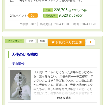
に。 「ガラクタ」というテーマをもとに書いた作品です。
228,705
小説
位 / 228,705件
9,620
0pt
24h.ポイント
位 / 9,620件
現代文学
文字数 5,312
最終更新日 2024.11.20
登録日 2024.11.20
ファンタジー
完結
短編
お気に入りに追加
1
天使のいる構図
深山瀬怜
《天使》でいられなくなった少年がどうなるか
を、誰も知らない。 天使の街――中立都市・ア
ングレカムはそう呼ばれていた。この街には確
かに天使がいる。正確には、天使と呼ばれる少
年たちが。美しい声を持つ少年は《天使》とし
て選ばれて、都市の中心部にある白き塔で育て
られる。《天使》は神の声を、神の恩寵をこの
世に運ぶ存在と言われている。 けれど、《天