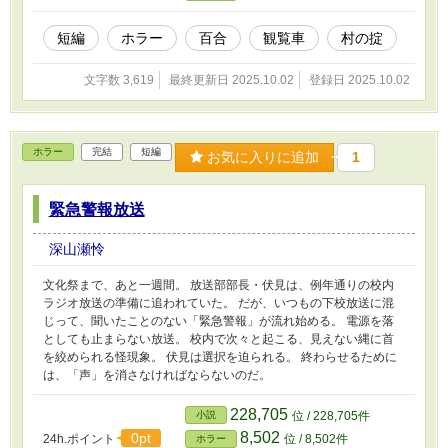
短編
ホラー
百合
観覧車
村の掟
文字数 3,619
最終更新日 2025.10.02
登録日 2025.10.02
ホラー
完結
短編
お気に入りに追加
1
緊急警報放送
深山瀬怜
文化祭まで、あと一週間。 放送部部長・伏見は、例年通りの校内
ラジオ放送の準備に追われていた。 だが、いつもの下校放送に混
じって、聞いたことのない「緊急警報」が流れ始める。 電源を落
としても止まらない放送。 校内で次々と起こる、見えない縄に首
を絞められる怪現象。 伏見は選択を迫られる。 終わらせるために
は、「声」を消さなければならないのだ。
228,705
小説
位 / 228,705件
8,502
0pt
24h.ポイント
位 / 8,502件
ホラー