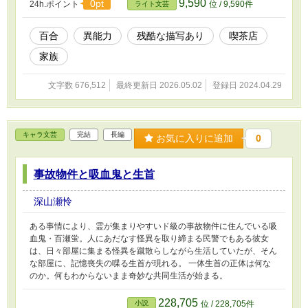
9,590
0pt
24h.ポイント
位 / 9,590件
ライト文芸
百合
異能力
残酷な描写あり
喫茶店
家族
文字数 676,512
最終更新日 2026.05.02
登録日 2024.04.29
キャラ文芸
完結
長編
お気に入りに追加
0
事故物件と吸血鬼と生首
深山瀬怜
ある事情により、霊が集まりやすいド級の事故物件に住んでいる吸
血鬼・百瀬蛍。人にあだなす怪異を取り締まる民警でもある彼女
は、日々部屋に集まる怪異を蹴散らしながら生活していたが、そん
な部屋に、記憶喪失の喋る生首が現れる。 一体生首の正体は何な
のか。何もわからないまま奇妙な共同生活が始まる。
228,705
小説
位 / 228,705件