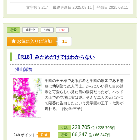
文字数 3,217
最終更新日 2025.08.11
登録日 2025.08.11
恋愛
連載中
短編
R18
お気に入りに追加
11
【R18】みためだけではわからない
深山瀬怜
学園の王子様である紗希と学園の歌姫である陽
葵は幼馴染で恋人同士。かっこいい見た目の紗
希と可愛らしい見た目の陽葵だったが、ベッド
の上での立場は実は逆。そんな二人の元にかつ
て陽葵に告白したという元学園の王子・七海が
現れる。（歌姫×王子）
228,705
小説
位 / 228,705件
66,347
0pt
24h.ポイント
位 / 66,347件
恋愛