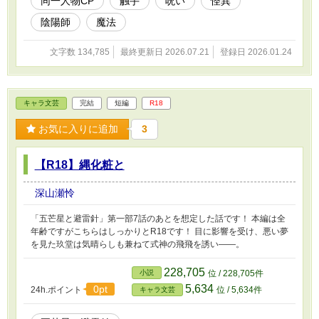
同一人物CP
触手
呪い
怪異
陰陽師
魔法
文字数 134,785
最終更新日 2026.07.21
登録日 2026.01.24
キャラ文芸
完結
短編
R18
お気に入りに追加
3
【R18】縄化粧と
深山瀬怜
「五芒星と避雷針」第一部7話のあとを想定した話です！ 本編は全
年齢ですがこちらはしっかりとR18です！ 目に影響を受け、悪い夢
を見た玖堂は気晴らしも兼ねて式神の飛飛を誘い――。
228,705
小説
位 / 228,705件
5,634
0pt
24h.ポイント
位 / 5,634件
キャラ文芸