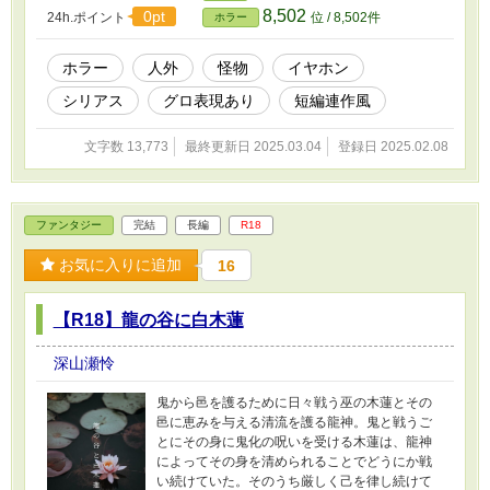
8,502
0pt
24h.ポイント
位 / 8,502件
ホラー
ホラー
人外
怪物
イヤホン
シリアス
グロ表現あり
短編連作風
文字数 13,773
最終更新日 2025.03.04
登録日 2025.02.08
ファンタジー
完結
長編
R18
お気に入りに追加
16
【R18】龍の谷に白木蓮
深山瀬怜
鬼から邑を護るために日々戦う巫の木蓮とその
邑に恵みを与える清流を護る龍神。鬼と戦うご
とにその身に鬼化の呪いを受ける木蓮は、龍神
によってその身を清められることでどうにか戦
い続けていた。そのうち厳しく己を律し続けて