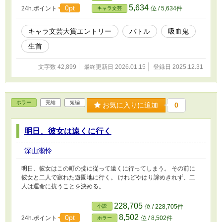
5,634
0pt
24h.ポイント
位 / 5,634件
キャラ文芸
キャラ文芸大賞エントリー
バトル
吸血鬼
生首
文字数 42,899
最終更新日 2026.01.15
登録日 2025.12.31
ホラー
完結
短編
お気に入りに追加
0
明日、彼女は遠くに行く
深山瀬怜
明日、彼女はこの町の掟に従って遠くに行ってしまう。 その前に
彼女と二人で寂れた遊園地に行く。 けれどやはり諦めきれず、二
人は運命に抗うことを決める。
228,705
小説
位 / 228,705件
8,502
0pt
24h.ポイント
位 / 8,502件
ホラー