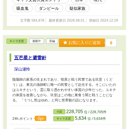
吸血鬼
ダンピール
疑似家族
文字数 584,878
最終更新日 2026.08.01
登録日 2024.12.29
キャラ文芸
連載中
長編
お気に入りに追加
0
五芒星と避雷針
深山瀬怜
陰陽師の家系の生まれであり、怪異と戦う民警である玖堂（くど
う）は、東北の漁師町に唯一の民警として赴任する。そこにいたの
はユキチという、霊に取り憑かれやすい体質の少年だった。ユキチ
の体質を改善しながら、玖堂はこの地に巣食う闇と戦うことにな
る。 「うつし世はゆめ」と同じ世界観の話になります。
228,705
小説
位 / 228,705件
5,634
0pt
24h.ポイント
位 / 5,634件
キャラ文芸