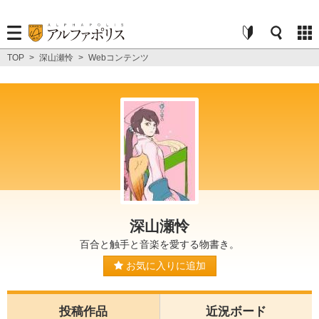
TOP
>
深山瀬怜
>
Webコンテンツ
深山瀬怜
百合と触手と音楽を愛する物書き。
お気に入りに追加
投稿作品
近況ボード