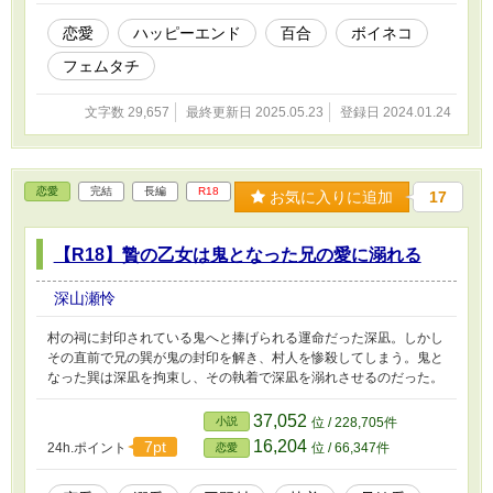
恋愛
ハッピーエンド
百合
ボイネコ
フェムタチ
文字数 29,657
最終更新日 2025.05.23
登録日 2024.01.24
恋愛
完結
長編
R18
お気に入りに追加
17
【R18】贄の乙女は鬼となった兄の愛に溺れる
深山瀬怜
村の祠に封印されている鬼へと捧げられる運命だった深凪。しかし
その直前で兄の巽が鬼の封印を解き、村人を惨殺してしまう。鬼と
なった巽は深凪を拘束し、その執着で深凪を溺れさせるのだった。
37,052
小説
位 / 228,705件
16,204
7pt
24h.ポイント
位 / 66,347件
恋愛