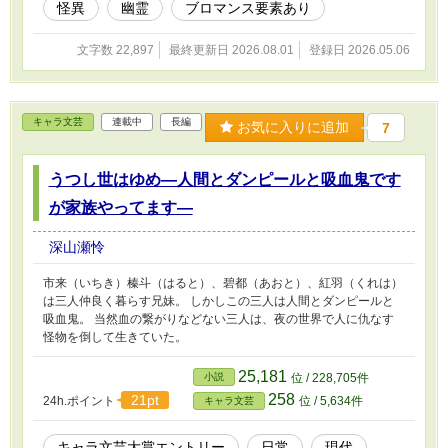
怪異
幽霊
ブロマンス要素あり
文字数 22,897
最終更新日 2026.08.01
登録日 2026.05.06
キャラ文芸
連載中
長編
お気に入りに追加
7
うつし世はゆめ―人間とダンピールと吸血鬼です
が家族やってます―
深山瀬怜
市来（いちき）榛斗（はると）、碧都（あおと）、紅羽（くれは）
は三人仲良く暮らす兄妹。 しかしこの三人は人間とダンピールと
吸血鬼。 当然血の繋がりなどない三人は、夜の世界で人に仇なす
怪物を倒して生きていた。
25,181
小説
位 / 228,705件
258
21pt
24h.ポイント
位 / 5,634件
キャラ文芸
キャラ文芸大賞エントリー
日常
現代