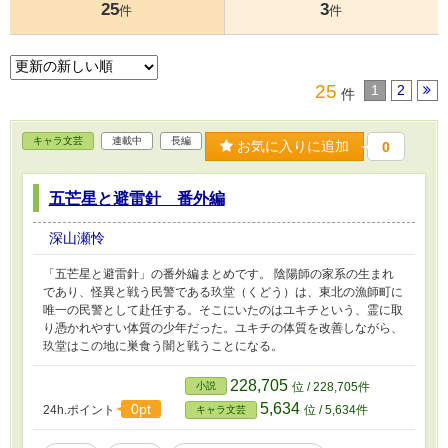
25
3
件
件
25
1
2
件
キャラ文芸
連載中
長編
お気に入りに追加
0
五芒星と避雷針 番外編
深山瀬怜
「五芒星と避雷針」の番外編まとめです。 陰陽師の家系の生まれ
であり、怪異と戦う民警である玖堂（くどう）は、東北の漁師町に
唯一の民警として赴任する。そこにいたのはユキチという、霊に取
り憑かれやすい体質の少年だった。ユキチの体質を改善しながら、
玖堂はこの地に巣食う闇と戦うことになる。
228,705
小説
位 / 228,705件
5,634
0pt
24h.ポイント
位 / 5,634件
キャラ文芸