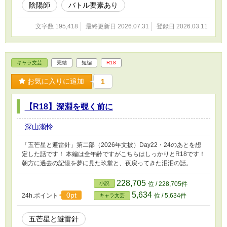
陰陽師
バトル要素あり
文字数 195,418
最終更新日 2026.07.31
登録日 2026.03.11
キャラ文芸
完結
短編
R18
お気に入りに追加
1
【R18】深淵を覗く前に
深山瀬怜
「五芒星と避雷針」第二部（2026年文披）Day22・24のあとを想
定した話です！ 本編は全年齢ですがこちらはしっかりとR18です！
朝方に過去の記憶を夢に見た玖堂と、夜戻ってきた泪泪の話。
228,705
小説
位 / 228,705件
5,634
0pt
24h.ポイント
位 / 5,634件
キャラ文芸
五芒星と避雷針