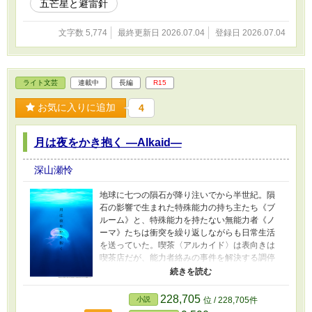
五芒星と避雷針
文字数 5,774
最終更新日 2026.07.04
登録日 2026.07.04
ライト文芸
連載中
長編
R15
お気に入りに追加
4
月は夜をかき抱く ―Alkaid―
深山瀬怜
地球に七つの隕石が降り注いでから半世紀。隕
石の影響で生まれた特殊能力の持ち主たち《ブ
ルーム》と、特殊能力を持たない無能力者《ノ
ーマ》たちは衝突を繰り返しながらも日常生活
を送っていた。喫茶〈アルカイド〉は表向きは
喫茶店だが、能力者絡みの事件を解決する調停
者《トラブルシューター》の仕事もしていた。
アルカイドに新人バイトとしてやってきた瀧口
星音は、そこでさまざまな事情を抱えた人たち
228,705
小説
位 / 228,705件
に出会う。