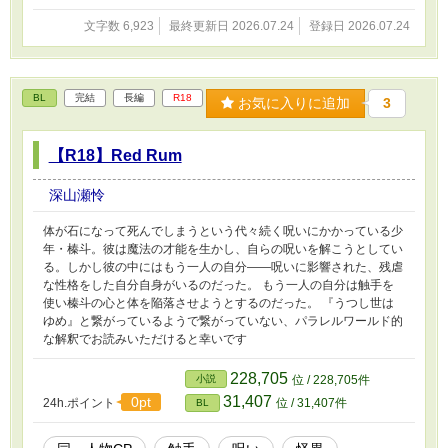
文字数 6,923
最終更新日 2026.07.24
登録日 2026.07.24
BL
完結
長編
R18
お気に入りに追加
3
【R18】Red Rum
深山瀬怜
体が石になって死んでしまうという代々続く呪いにかかっている少
年・榛斗。彼は魔法の才能を生かし、自らの呪いを解こうとしてい
る。しかし彼の中にはもう一人の自分――呪いに影響された、残虐
な性格をした自分自身がいるのだった。 もう一人の自分は触手を
使い榛斗の心と体を陥落させようとするのだった。 『うつし世は
ゆめ』と繋がっているようで繋がっていない、パラレルワールド的
な解釈でお読みいただけると幸いです
228,705
小説
位 / 228,705件
31,407
0pt
24h.ポイント
位 / 31,407件
BL