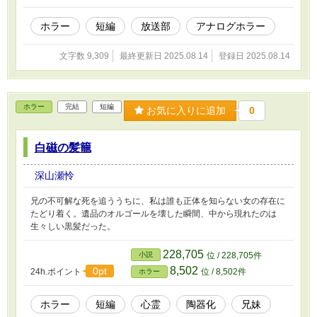
ホラー
短編
放送部
アナログホラー
文字数 9,309
最終更新日 2025.08.14
登録日 2025.08.14
ホラー
完結
短編
お気に入りに追加
0
白磁の髪籠
深山瀬怜
兄の不可解な死を追ううちに、私は誰も正体を知らない女の存在に
たどり着く。遺品のオルゴールを壊した瞬間、中から現れたのは
生々しい黒髪だった。
228,705
小説
位 / 228,705件
8,502
0pt
24h.ポイント
位 / 8,502件
ホラー
ホラー
短編
心霊
陶器化
兄妹