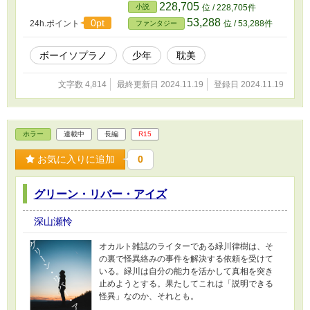
使》であれる時間は恐ろしく短い。その時が終
228,705
小説
位 / 228,705件
わったとき――少年が成るのは人間なのか、そ
53,288
0pt
24h.ポイント
位 / 53,288件
ファンタジー
れとも。
ボーイソプラノ
少年
耽美
文字数 4,814
最終更新日 2024.11.19
登録日 2024.11.19
ホラー
連載中
長編
R15
お気に入りに追加
0
グリーン・リバー・アイズ
深山瀬怜
オカルト雑誌のライターである緑川律樹は、そ
の裏で怪異絡みの事件を解決する依頼を受けて
いる。緑川は自分の能力を活かして真相を突き
止めようとする。果たしてこれは「説明できる
怪異」なのか、それとも。