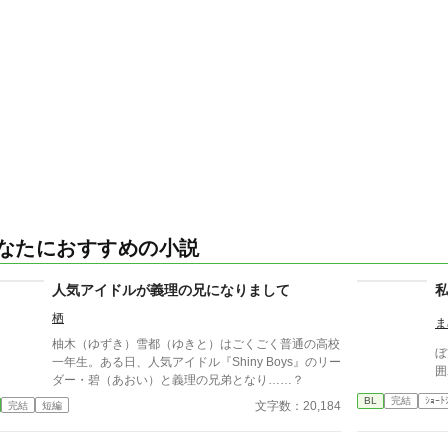
なたにおすすめの小説
人気アイドルが義理の兄になりまして
栖
ま
柚木（ゆずき）雪都（ゆきと）はごくごく普通の高校
ぼ
一年生。ある日、人気アイドル『Shiny Boys』のリー
囲
ダー・碧（あおい）と義理の兄弟となり……？
BL
完結
ｼｮｰﾄ
文字数：20,184
完結
短編