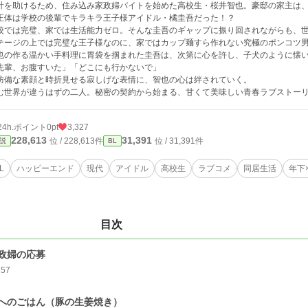
計を助けるため、住み込み家政婦バイトを始めた高校生・桜井智也。豪邸の家主は、
正体は学校の後輩でキラキラ王子様アイドル・橘圭吾だった！？
校では完璧、家では生活能力ゼロ。そんな圭吾のギャップに振り回されながらも、
テージの上では完璧な王子様なのに、家ではカップ麺すら作れない究極のポンコツ
也の作る温かい手料理に胃袋を掴まれた圭吾は、次第に心を許し、子犬のように懐
先輩、お腹すいた」「どこにも行かないで」
防備な素顔と時折見せる寂しげな表情に、智也の心は絆されていく。
む世界が違うはずの二人。秘密の契約から始まる、甘くて美味しい青春ラブストー
24h.ポイント
0pt
3,327
228,613
31,391
位 / 228,613件
位 / 31,391件
説
BL
L
ハッピーエンド
現代
アイドル
高校生
ラブコメ
同居生活
年下
目次
政婦の応募
157
へのごはん（豚の生姜焼き）