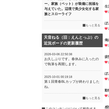
ー、家族（ペット）が装備に祝福を
生
与えていた。辺境で美少女化する家
族とスローライフ
ぽ
もっと見る
天音ねる（旧：えんとっぷ）の
俺
近況ボードの更新履歴
2026-03-06 22:50:38
疲
お久しぶりです。春休みに入ったの
で執筆を再開します。
ぽ
2025-10-01 00:19:18
第１回青春BLカップが終わりました
ね。
動
もっと見る
感
このコンテンツについて報告する