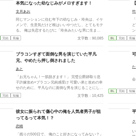
本気になった幼なじみがメロすぎます！
文月あお
竹
同じマンションに住む年下の幼なじみ・玲央は、イケ
「
メンで、生意気だけど根はいいやつだし、とてもモテ
ど
る。 俺は失恋するたびに「玲央みたいな男に生まれ
ン
たかったなぁ」なんて思う。 いいなぁ玲央は。きっ
で
文字数：90,085
完結
長編
BL
完結
長編
と俺より経験豊富なんだろうな――と、つい出来心で
と
聞いてしまったんだ。 「やっぱ唇ってさ、やわらけ
お
ーの？」 その軽率な質問が、俺と玲央の幼なじみラ
軽
ブラコンすぎて面倒な男を演じていた平凡
イフを、まるっと変えてしまった。 「忘れないで
グ
兄、やめたら押し倒されました
よ、今日のこと」 「唯くんは俺の隣しかだめだか
─
た
ら」 「なんで邪魔してたか、わかんねーの？」 俺と
プ
あと
玲央は幼なじみで。男同士で。生まれたときからずっ
ん
「お兄ちゃん！一肌脱ぎます！」 完璧公爵跡取り息
会
と一緒で。 俺の恋の相手は女の子のはずだし、玲央
い
子許嫁攻め×ブラコン兄鈍感受け 可愛い弟と攻めの幸
の恋の相手は、もっと素敵な人であるはずなのに。
せのために、平凡なのに面倒な男を演じることにした
「素数でも数えてなきゃ、俺はふつーにこうなんだ
BL
完結
短編
受け。毎日の告白、束縛発言などを繰り広げ、上手く
文字数：10,425
完結
短編
よ、唯くんといたら」 そんな必死な顔で迫ってくん
いきそうになったため、やめたら、なんと…？ 攻め:
なよ……メロすぎんだろーが……！ 【攻め】倉田玲
ヴィクター・ローレンツ 受け:リアム・グレイソン 弟:
央（高一）×【受け】五十嵐唯（高三）
リチャード・グレイソン pixivにも投稿していま
彼女に振られて傷心中の俺を人気者男子が狙
す。 ひよったら消します。 誤字脱字はサイレント修
ってるって本気！？
正します。 また、内容もサイレント修正する時もあ
ク
ります。 定期的にタグも整理します。 批判・中傷
恋晴
い
コメントはお控えください。 見つけ次第削除いたし
「残りの500日で、 俺のこと好きになってみない？」