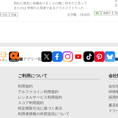
甘
ます。
別れた彼女に未練ありまくりの俺に 好きだと言って
主
きたのは 学校の人気者であるクラスメイトだった こ
は
んなに真っ直ぐ想ってくれてんのに、 何で俺… お前
BL
連載中
長
な
文字数：78,655
完結
長編
のこと早く好きになれないんだろう… 女々しい未練
れるお話。
男子×一途な人気者男子が織りなす 焦れきゅん青春ラ
に
ブストーリー
週
アプリ一覧
ご利用について
会社
利用規約
会社
アルファコイン利用規約
IR情
レンタルサービス利用規約
採用
スコア利用規約
書店
特定商取引法に基づく表示
ドリ
利用者情報の外部送信について