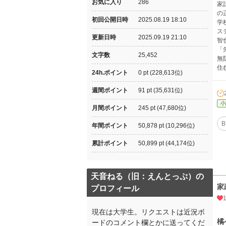
お気に入り
286
家
の
初回公開日時
2025.08.19 18:10
学
ス
更新日時
2025.09.19 21:10
智
「
文字数
25,452
無
住
24h.ポイント
0 pt (228,613位)
週間ポイント
91 pt (35,631位)
小
月間ポイント
245 pt (47,680位)
B
年間ポイント
50,878 pt (10,296位)
累計ポイント
50,899 pt (44,174位)
天音ねる（旧：えんとっぷ）の
家
プロフィール
現在は大学生。リクエストは近況ボ
橘
ードのコメント欄とかに送ってくだ