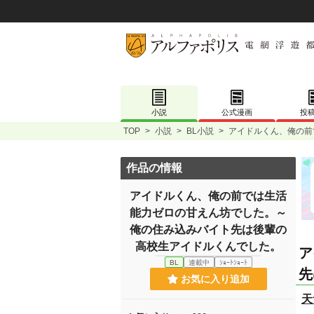
小説
公式漫画
投
TOP
>
小説
>
BL小説
>
アイドルくん、俺の前
作品の情報
アイドルくん、俺の前では生活
能力ゼロの甘えん坊でした。～
俺の住み込みバイト先は後輩の
高校生アイドルくんでした。
ア
BL
連載中
ｼｮｰﾄｼｮｰﾄ
先
お気に入り追加
天