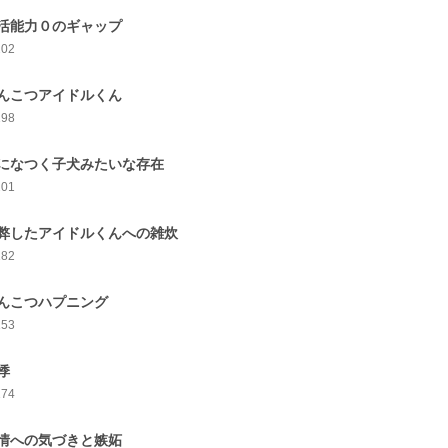
活能力０のギャップ
202
んこつアイドルくん
198
になつく子犬みたいな存在
201
弊したアイドルくんへの雑炊
182
んこつハプニング
153
悸
174
情への気づきと嫉妬