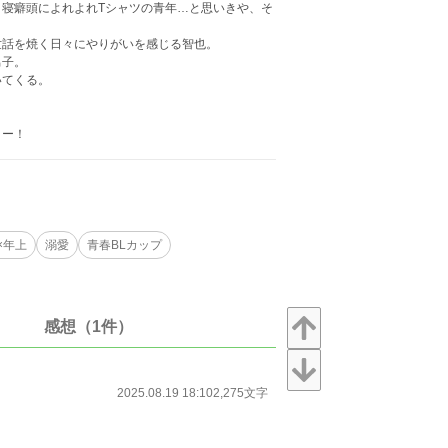
寝癖頭によれよれTシャツの青年…と思いきや、そ
世話を焼く日々にやりがいを感じる智也。
男子。
いてくる。
リー！
×年上
溺愛
青春BLカップ​
感想（1件）
2025.08.19 18:10
2,275文字