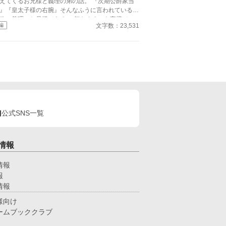
えてくるお兄様と義理の弟の話。 『次期公爵家当
』『皇太子様の右腕』そんなふうに言われているの
俺の義理のお兄様である。 何をするにも完璧で、
文字数：23,531
編
んでも片手間にやってしまうそんなお兄様に執着さ
 BLでヤンデレものです。 第13回BL大賞
応募中です。ぜひ、応援よろしくお願いします！
一 更新予定 ときどきプラスで更新します！
公式SNS一覧
情報
情報
報
情報
様向け
ームブッククラブ