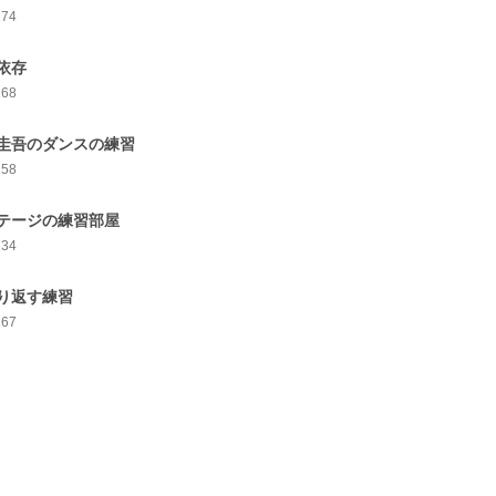
174
依存
168
圭吾のダンスの練習
158
テージの練習部屋
134
り返す練習
167