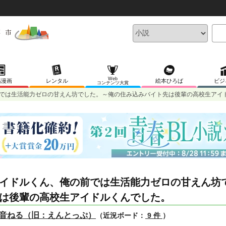
Web
稿漫画
レンタル
絵本ひろば
ビジ
コンテンツ大賞
では生活能力ゼロの甘えん坊でした。～俺の住み込みバイト先は後輩の高校生アイ
イドルくん、俺の前では生活能力ゼロの甘えん坊
は後輩の高校生アイドルくんでした。
音ねる（旧：えんとっぷ）
（近況ボード：
9 件
）