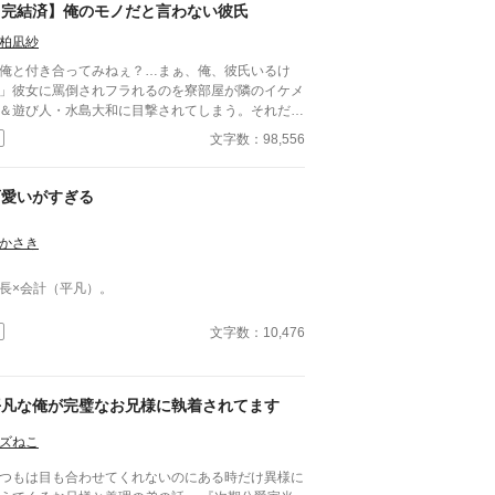
【完結済】俺のモノだと言わない彼氏
柏凪紗
俺と付き合ってみねぇ？…まぁ、俺、彼氏いるけ
」彼女に罵倒されフラれるのを寮部屋が隣のイケメ
＆遊び人・水島大和に目撃されてしまう。それだけ
もショックなのに壁ドン状態で付き合ってみないか
文字数：98,556
迫られてしまった東山和馬。「ははは。いいねぇ。
前と付き合ったら、教室中の女子に刺されそう」と
く受け流した。…つもりだったのに、翌日からグイ
可愛いがすぎる
イと迫られるうえ束縛まではじまってしまい─
？！ ■青春BLに限定した「第１回青春×BL小説カッ
かさき
」最終21位まで残ることができ感謝しかありませ
。応援してくださった皆様、本当にありがとうござ
長×会計（平凡）。
ました。
文字数：10,476
平凡な俺が完璧なお兄様に執着されてます
ズねこ
つもは目も合わせてくれないのにある時だけ異様に