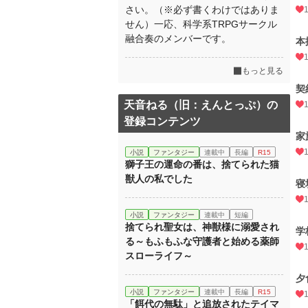
さい。（※必ず書くわけではありま
せん）一応、科学系TRPGサークル
融合奏のメンバーです。
本
もっと見る
契
天音ねる（旧：えんとっぷ）の
登録コンテンツ
家
小説
ファンタジー
連載中
長編
R15
獅子王の運命の番は、捨てられた猫
獣人の私でした
寝
小説
ファンタジー
連載中
短編
捨てられ聖女は、神獣様に溺愛され
学
る～もふもふな守護者と始める薬師
スローライフ～
夕
小説
ファンタジー
連載中
長編
R15
「餌代の無駄」と追放されたテイマ