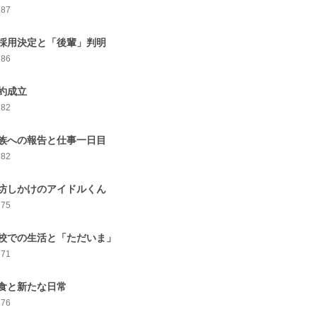
187
採用決定と「後輩」判明
186
約成立
182
族への報告と仕事一日目
182
坊しかけのアイドルくん
175
校での生活と「ただいま」
171
食と新たな日常
176