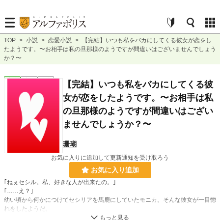
TOP
>
小説
>
恋愛小説
>
【完結】いつも私をバカにしてくる彼女が恋をし
たようです。〜お相手は私の旦那様のようですが間違いはございませんでしょう
か？〜
恋愛
完結
短編
【完結】いつも私をバカにしてくる彼
女が恋をしたようです。〜お相手は私
の旦那様のようですが間違いはござい
ませんでしょうか？〜
珊瑚
お気に入りに追加して更新通知を受け取ろう
お気に入り追加
｢ねぇセシル。私、好きな人が出来たの。｣
｢……え？｣
幼い頃から何かにつけてセシリアを馬鹿にしていたモニカ。そんな彼女が一目惚
れをしたようだ。
うっとりと相手について語るモニカ。