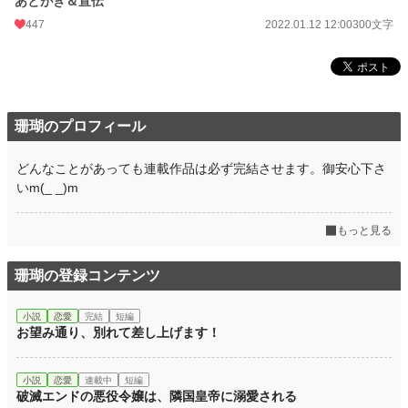
あとがき＆宣伝
447
2022.01.12 12:00
300文字
珊瑚のプロフィール
どんなことがあっても連載作品は必ず完結させます。御安心下さ
いm(_ _)m
もっと見る
珊瑚の登録コンテンツ
小説
恋愛
完結
短編
お望み通り、別れて差し上げます！
小説
恋愛
連載中
短編
破滅エンドの悪役令嬢は、隣国皇帝に溺愛される