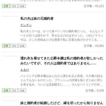
になっているらしい。エミリアはそのまま断罪されるかと思われ
たが、彼女の親友であるアリアが声を上げ……
文字数：43,221
恋愛
完結
短編
私の夫は妹の元婚約者
テンテン
私の夫ミラーは、かつて妹マリッサの婚約者だった。 そんなミラ
ーとの日々は穏やかで、幸せなもののはずだった。 けれどマリッ
サは、どこか意味ありげな態度で私に言葉を投げかけてくる。
「ミラーさんには、もっと活発な女性の方が合うんじゃない？」
文字数：10,081
恋愛
完結
短編
挑発ともとれるその言動に、心がざわつく。けれど私も負けてい
られない。 最近、彼女が婚約者以外の男性と一緒にいたことをそ
っと伝えると、マリッサは少しだけ表情を揺らした。 それでもお
濡れ衣を着せてきた公爵令嬢は私の婚約者が欲しかった
互い、最後には笑顔を見せ合った。 まるで何もなかったかのよう
みたいですが、その人は婚約者ではありません……
に。
もるだ
パトリシア公爵令嬢はみんなから慕われる人気者。その裏の顔は
とんでもないものだった。ブランシュの評価を落とすために周り
を巻き込み、ついには流血騒ぎに……。そんなパトリシアの目的
はブランシュの婚約者だった。だが、パトリシアが想いを寄せて
文字数：5,256
恋愛
完結
短編
いる男はブランシュの婚約者ではなく、同姓同名の別人で──。
妹と婚約者が結婚したけど、縁を切ったから知りません