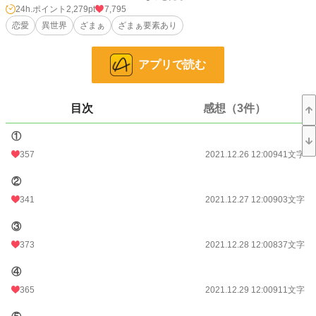
でもちょっと待って、それって私の旦那様じゃない……？
24h.ポイント
2,279pt
7,795
恋愛
異世界
ざまぁ
ざまぁ要素あり
ざまぁというか、微ざまぁくらいかもしれないです
アプリで読む
小説
590 位 / 228,960 件
恋愛
352 位 / 66,393 件
目次
感想（3件）
お気に入り
1,046
①
24h.ポイント
2,279 pt
357
2021.12.26 12:00
941文字
文字数
17,184
②
341
2021.12.27 12:00
903文字
更新日時
2022.01.12 12:00
初回公開日時
③
2021.12.26 12:00
373
2021.12.28 12:00
837文字
初回完結日時
2022.01.12 23:47
④
週間ポイント
9,655 pt (984 位)
365
2021.12.29 12:00
911文字
月間ポイント
17,039 pt (2,710 位)