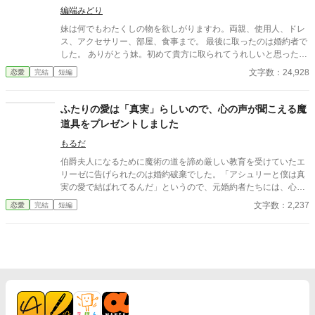
編端みどり
妹は何でもわたくしの物を欲しがりますわ。両親、使用人、ドレ
ス、アクセサリー、部屋、食事まで。 最後に取ったのは婚約者で
した。 ありがとう妹。初めて貴方に取られてうれしいと思った
わ。
文字数：24,928
恋愛
完結
短編
ふたりの愛は「真実」らしいので、心の声が聞こえる魔
道具をプレゼントしました
もるだ
伯爵夫人になるために魔術の道を諦め厳しい教育を受けていたエ
リーゼに告げられたのは婚約破棄でした。「アシュリーと僕は真
実の愛で結ばれてるんだ」というので、元婚約者たちには、心の
声が聞こえる魔道具をプレゼントしてあげます。
文字数：2,237
恋愛
完結
短編