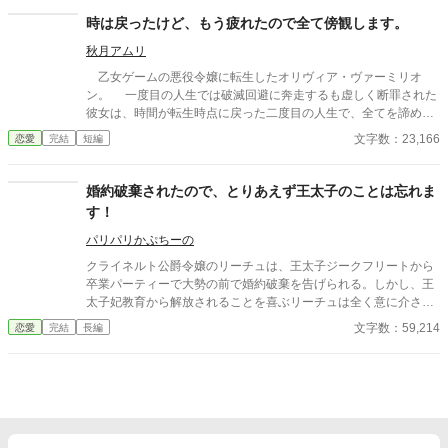
時は戻ったけど、もう疲れたので全て傍観します。
秋月アムリ
乙女ゲームの悪役令嬢に転生したオリヴィア・ヴァーミリオ
ン。 一度目の人生では破滅回避に奔走するも虚しく断罪された
彼女は、時間が転生時点に戻った二度目の人生で、全てを諦めて
いた。 もう疲れた。どうせ無駄なら、せめて断罪の日まで穏や
文字数：23,166
恋愛
完結
短編
かに眠って過ごしたい──そう願い、積極的に引きこもり傍観を決
め込むオリヴィア。 だが、一周目では冷淡だったはずの婚約
者・セドリック王子が、なぜか彼女に献身的な優しさを見せ、
婚約破棄されたので、とりあえず王太子のことは忘れま
「今度こそ、私が君を守る」と誓うのだ。 運命に抗う気力さえ
す！
失った令嬢が、思いがけない波乱に巻き込まれていく。全てを諦
めたはずの人生で、彼女を待ち受ける未来とは──
パリパリかぷちーの
クライネルト公爵令嬢のリーチュは、王太子ジークフリートから
卒業パーティーで大勢の前で婚約破棄を告げられる。しかし、王
太子妃教育から解放されることを喜ぶリーチュは全く意に介さ
ず、むしろ祝杯をあげる始末。彼女は領地の離宮に引きこもり、
文字数：59,214
恋愛
完結
長編
趣味である薬草園作りに没頭する自由な日々を謳歌し始める。