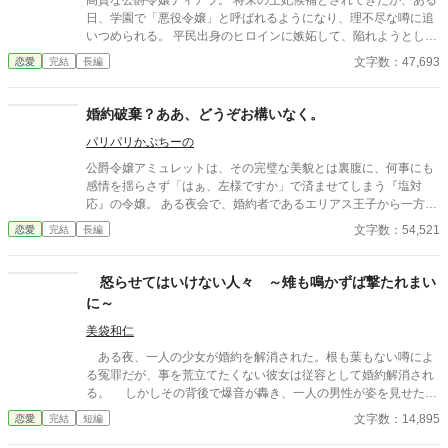
高貴な公爵令嬢ティアラ。 将来の王妃候補とされてきたが、ある
日、学園で「悪役令嬢」と呼ばれるようになり、理不尽な噂に追
いつめられる。 平民出身のヒロインに嫉妬して、陥れようとして
いる。 根も葉もない悪評が広まる中、ティアラは学園から姿を消
文字数：47,693
恋愛
完結
長編
してしまう。 その突然の失踪に、大騒ぎ。
婚約破棄？ああ、どうぞお構いなく。
パリパリかぷちーの
公爵令嬢アミュレットは、その完璧な美貌とは裏腹に、何事にも
感情を揺らさず「はぁ、左様ですか」で済ませてしまう『塩対
応』の令嬢。 ある夜会で、婚約者であるエリアス王子から一方的
に婚約破棄を突きつけられるも、彼女は全く動じず、むしろ「面
文字数：54,521
恋愛
完結
長編
倒な義務からの解放」と清々していた。
怒らせてはいけない人々 ～雉も鳴かずば撃たれまい
に～
美袋和仁
ある夜、一人の少女が婚約を解消された。根も葉もない噂によ
る冤罪だが、事を荒立てたくない彼女は従容として婚約解消され
る。 しかしその背後で爆音が轟き、一人の男性が姿を見せた。
彼は少女の父親。 怒らせてはならない人々に繋がる少女の婚約
文字数：14,895
恋愛
完結
短編
解消が、思わぬ展開を導きだす。 なんとなくの一気書き。御笑
覧下さると幸いです。