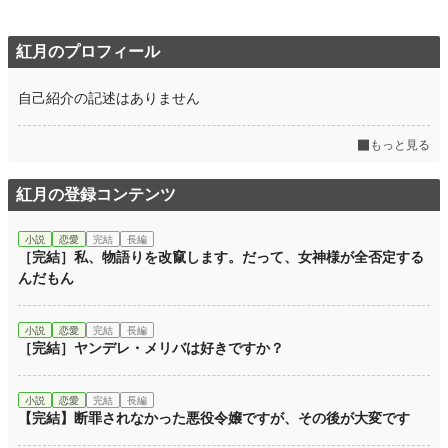
紅月のプロフィール
自己紹介の記述はありません
もっと見る
紅月の登録コンテンツ
小説
恋愛
完結
長編
［完結］私、物語りを改竄します。だって、女神様が全否定する
んだもん
小説
恋愛
完結
長編
［完結］ヤンデレ・メリバは好きですか？
小説
恋愛
完結
長編
【完結】断罪されなかった悪役令嬢ですが、その後が大変です