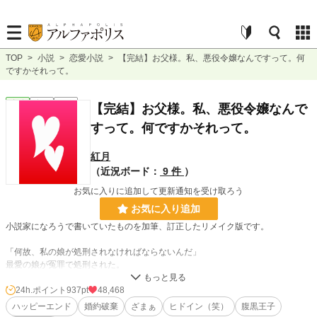
TOP
>
小説
>
恋愛小説
>
【完結】お父様。私、悪役令嬢なんですって。何
ですかそれって。
恋愛
完結
長編
【完結】お父様。私、悪役令嬢なんで
すって。何ですかそれって。
紅月
（近況ボード：
9 件
）
お気に入りに追加して更新通知を受け取ろう
お気に入り追加
小説家になろうで書いていたものを加筆、訂正したリメイク版です。
「何故、私の娘が処刑されなければならないんだ」
最愛の娘が冤罪で処刑された。
時を巻き戻し、復讐を誓う家族。
娘は前と違う人生を歩み、家族は元凶へ復讐の手を伸ばすが、巻き戻す前と違う
24h.ポイント
937pt
48,468
展開のため様々な事が見えてきた。
ハッピーエンド
婚約破棄
ざまぁ
ヒドイン（笑）
腹黒王子