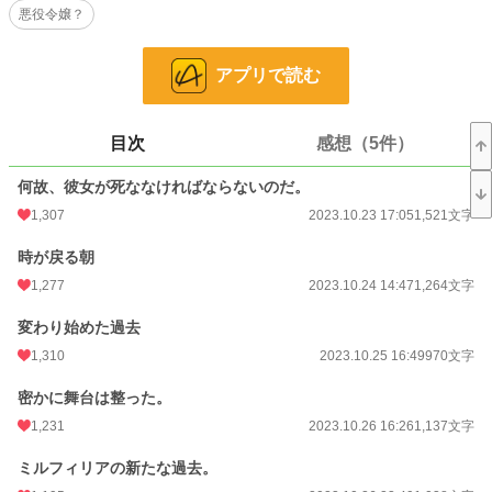
悪役令嬢？
小説
1,358 位 / 228,589 件
アプリで読む
恋愛
776 位 / 66,314 件
お気に入り
1,692
目次
感想（5件）
24h.ポイント
937 pt
何故、彼女が死ななければならないのだ。
文字数
50,895
1,307
2023.10.23 17:05
1,521文字
更新日時
2023.11.22 23:19
時が戻る朝
初回公開日時
2023.10.23 17:05
1,277
2023.10.24 14:47
1,264文字
初回完結日時
2023.11.22 23:14
変わり始めた過去
週間ポイント
1,131 pt (8,152 位)
1,310
2023.10.25 16:49
970文字
月間ポイント
7,580 pt (5,756 位)
密かに舞台は整った。
1,231
2023.10.26 16:26
1,137文字
年間ポイント
172,757 pt (3,646 位)
ミルフィリアの新たな過去。
累計ポイント
663,713 pt (8,347 位)