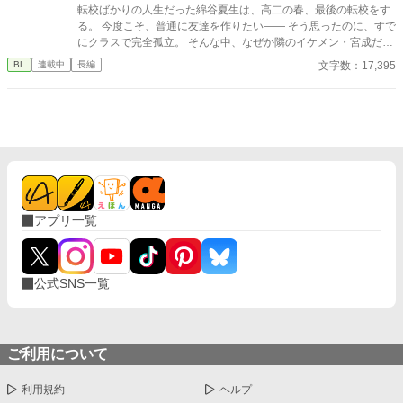
別々の高校に進学した「かつての親友」と接する中で、親友より
転校ばかりの人生だった綿谷夏生は、高二の春、最後の転校をす
も「特別な存在」だと意識し始めるようになる。 そんな矢先、映
る。 今度こそ、普通に友達を作りたい―― そう思ったのに、すで
画に誘われた朔は、帰りに寄ったフードコートで理央にキスされ
にクラスで完全孤立。 そんな中、なぜか隣のイケメン・宮成だけ
てしまい――。
は、毎日自分に話しかけてきて。 しかも、ひょんなことから美術
文字数：17,395
BL
連載中
長編
室でふたりきりの昼休み。 弁当はなぜか、宮成の手作りで、「ア
ーン」なんかもされちゃって？！ 「綿谷は、俺のことだけ見てれ
ばいい」 クールで完璧なはずのイケメンが、なぜか自分にだけ、
甘すぎる。 しかもどうやら俺の過去を知ってるらしい？ クールな
溺愛料理男子（攻） × 自己肯定感低めのぼっち転校生（受） の胃
袋攻防戦、開幕！
アプリ一覧
公式SNS一覧
ご利用について
利用規約
ヘルプ