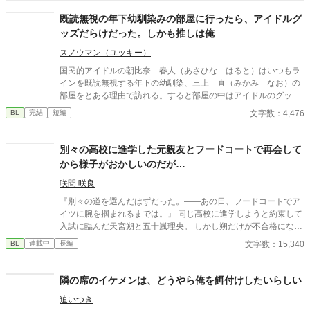
既読無視の年下幼馴染みの部屋に行ったら、アイドルグ
ッズだらけだった。しかも推しは俺
スノウマン（ユッキー）
国民的アイドルの朝比奈 春人（あさひな はると）はいつもラ
インを既読無視する年下の幼馴染、三上 直（みかみ なお）の
部屋をとある理由で訪れる。すると部屋の中はアイドルのグッズ
だらけだった、しかも全部春人の。 『幼馴染の弟ポジジョン×国
文字数：4,476
BL
完結
短編
民的アイドルのお兄さん』になる前のドタバタコメディです。
別々の高校に進学した元親友とフードコートで再会して
から様子がおかしいのだが…
咲間 咲良
『別々の道を選んだはずだった。――あの日、フードコートでア
イツに腕を掴まれるまでは。』 同じ高校に進学しようと約束して
入試に臨んだ天宮朔と五十嵐理央。 しかし朔だけが不合格になっ
てしまい、涙をこらえて別れを告げるしかなかった。 それから半
文字数：15,340
BL
連載中
長編
年後の九月。 夏休みを終えたばかりで気だるい空気が漂うフード
コートで偶然にも理央と再会する。 一緒に着るはずだった制服姿
が眩しく、後ろめたい気持ちになる朔だったが、理央は中学の頃
隣の席のイケメンは、どうやら俺を餌付けしたいらしい
と変わらぬ態度で接してくる。 別れ際に「来週もここで会いた
迫いつき
い」と求められ、ためらいながらも翌週フードコートを訪れる。