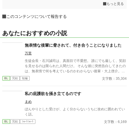
もっと見る
このコンテンツについて報告する
あなたにおすすめの小説
無表情な後輩に脅されて、付き合うことになりました
万里
生徒会長・石川誠司は、真面目で不愛想。 誰にでも厳しく、笑顔
を見せるのは限られた人間だけ。 そんな彼に突然告白してきたの
は、無表情で何を考えているのかわからない後輩・大上啓介。
「先輩が好きです。俺と付き合ってください。付き合ってくれな
文字数：35,304
BL
完結
短編
いなら、あの人にバラします」 脅しのような告白に、誠司は困惑
しながらも“仮の恋人”として付き合うことに。
私の庇護欲を掻き立てるのです
まめ
ぼんやりとした受けが、よく分からないうちに攻めに囲われてい
く話。
文字数：6,169
BL
完結
ｼｮｰﾄｼｮｰﾄ