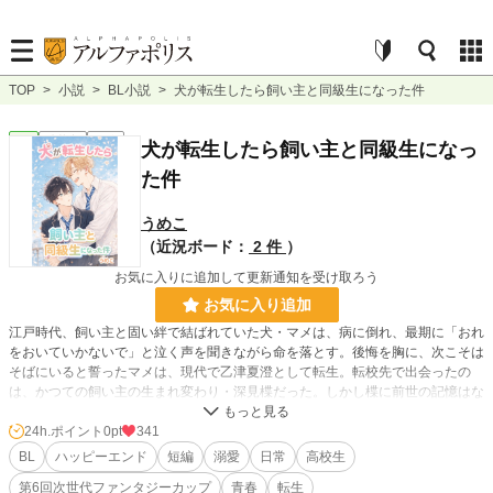
TOP
>
小説
>
BL小説
>
犬が転生したら飼い主と同級生になった件
BL
連載中
短編
犬が転生したら飼い主と同級生になっ
た件
うめこ
（近況ボード：
2 件
）
お気に入りに追加して更新通知を受け取ろう
お気に入り追加
江戸時代、飼い主と固い絆で結ばれていた犬・マメは、病に倒れ、最期に「おれ
をおいていかないで」と泣く声を聞きながら命を落とす。後悔を胸に、次こそは
そばにいると誓ったマメは、現代で乙津夏澄として転生。転校先で出会ったの
は、かつての飼い主の生まれ変わり・深見楪だった。しかし楪に前世の記憶はな
く、距離もどこかよそよそしい。めげない夏澄は、犬さながらのまっすぐな愛情
と距離感バグの猛アプローチでぐいぐい迫る。クールで慎重な楪との温度差は広
24h.ポイント
0pt
341
がるばかりだが、少しずつ二人の関係にも変化が――！？前世主従なじれラブコ
BL
ハッピーエンド
短編
溺愛
日常
高校生
メ、ここに開幕。
第6回次世代ファンタジーカップ
青春
転生