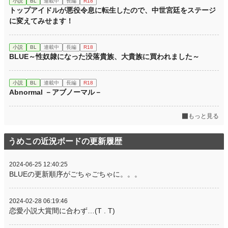
小説
BL
連載中
長編
R18
トップアイドルが悪役令息に転生したので、中世宮廷をステージ
に変えてみせます！
小説
BL
連載中
長編
R18
BLUE～性奴隷になった没落貴族、大貴族に買われました～
小説
BL
連載中
長編
R18
Abnormal －アブノーマル－
もっと見る
うめこの近況ボードの更新履歴
2024-06-25 12:40:25
BLUEの更新順序がごちゃごちゃに。。。
2024-02-28 06:19:46
恋愛小説大賞間に合わず…(T . T)