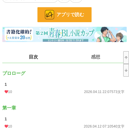
小説
228,679 位 / 228,679 件
アプリで読む
BL
31,400 位 / 31,400 件
お気に入り
11
24h.ポイント
0 pt
文字数
32,494
目次
感想
更新日時
2026.04.20 19:40
初回公開日時
2026.04.11 22:07
プロローグ
週間ポイント
35 pt (53,125 位)
1
月間ポイント
210 pt (50,739 位)
10
2026.04.11 22:07
573文字
年間ポイント
5,640 pt (43,307 位)
第一章
累計ポイント
5,668 pt (120,408 位)
1
10
2026.04.12 07:10
540文字