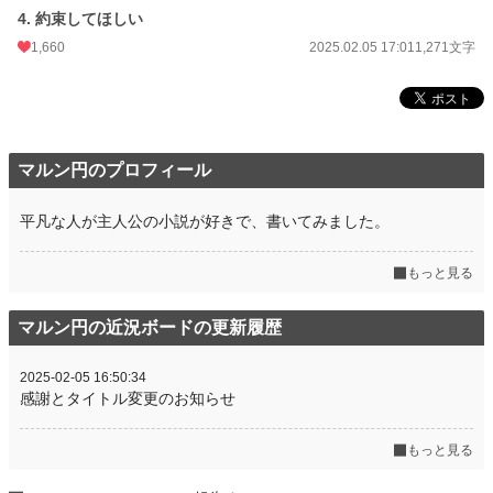
初回公開日時
2025.02.03 01:41
4. 約束してほしい
初回完結日時
2025.02.05 17:02
1,660
2025.02.05 17:01
1,271文字
週間ポイント
2,111 pt (4,621 位)
月間ポイント
9,373 pt (4,769 位)
年間ポイント
182,368 pt (3,442 位)
マルン円のプロフィール
累計ポイント
419,110 pt (12,013 位)
平凡な人が主人公の小説が好きで、書いてみました。
もっと見る
マルン円の近況ボードの更新履歴
2025-02-05 16:50:34
感謝とタイトル変更のお知らせ
もっと見る