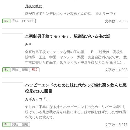
月夜の晩に
愛が過ぎてヤンデレになった攻めくんの話。 ※ホラーです
文字数：9,335
BL
完結
ｼｮｰﾄｼｮｰﾄ
全寮制男子校でモテモテ。親衛隊がいる俺の話
みき
全寮制男子校でモテモテな男の子の話。 BL 総受け 高校生
親衛隊 王道 学園 ヤンデレ 溺愛 完全自己満小説です。 数
年前に書いた作品で、めちゃくちゃ中途半端なところ(第４話)で
終わります。実験的公開作品
文字数：4,098
BL
完結
短編
R15
ハッピーエンドのために妹に代わって惚れ薬を飲んだ悪
役兄の101回目
カギカッコ「」
ヤられて不幸になる妹のハッピーエンドのため、リバース転生し
続けている兄は我が身を犠牲にする。妹が飲むはずだった惚れ薬
を代わりに飲んで。
文字数：5,276
BL
完結
短編