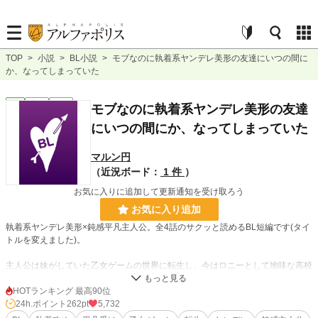
TOP
>
小説
>
BL小説
>
モブなのに執着系ヤンデレ美形の友達にいつの間に
か、なってしまっていた
BL
完結
短編
モブなのに執着系ヤンデレ美形の友達
にいつの間にか、なってしまっていた
マルン円
（近況ボード：
1 件
）
お気に入りに追加して更新通知を受け取ろう
お気に入り追加
執着系ヤンデレ美形×鈍感平凡主人公。全4話のサクッと読めるBL短編です(タイ
トルを変えました)。
主人公は妹がしていた乙女ゲームの世界に転生し、今はロニーとして地味な高校
生活を送っている。内気なロニーが気軽に学校で話せる友達は同級生のエドだけ
で、ロニーとエドはいっしょにいることが多かった。
HOTランキング 最高90位
24h.ポイント
262pt
5,732
しかし、ロニーはある日、髪をばっさり切ってイメチェンしたエドを見て、エド