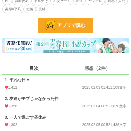
BL
執着攻め
平凡受け
乙女ゲーム
転生
ヤンデレ
鈍感主人公
がヒロインに執着しまくるメインキャラの一人だったことを思い出す。
美形×平凡
短編
完結
平凡な生活を送りたいロニーは、これからヒロインのことを好きになるであろう
エドとは距離を置こうと決意する。
アプリで読む
タイトルを変えました。
前のタイトルは、「モブなのに、いつのまにかヒロインに執着しまくるキャラの
友達になってしまっていた」です。
急に変えてしまい、すみません。
目次
感想（2件）
小説
5,373 位 / 228,845 件
1. 平凡な日々
BL
1,126 位 / 31,439 件
1,412
2025.02.03 01:41
1,109文字
お気に入り
876
2. 友達がモブじゃなかった件
24h.ポイント
262 pt
1,358
2025.02.04 00:51
1,670文字
文字数
5,488
3. 一人で過ごす昼休み
更新日時
2025.02.05 17:01
1,302
2025.02.05 00:52
1,438文字