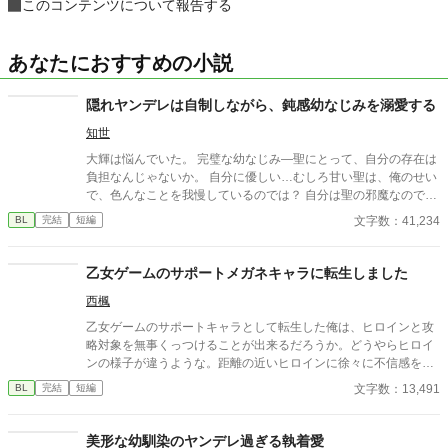
このコンテンツについて報告する
あなたにおすすめの小説
隠れヤンデレは自制しながら、鈍感幼なじみを溺愛する
知世
大輝は悩んでいた。 完璧な幼なじみ―聖にとって、自分の存在は
負担なんじゃないか。 自分に優しい…むしろ甘い聖は、俺のせい
で、色んなことを我慢しているのでは？ 自分は聖の邪魔なので
は？ ネガティブな思考に陥った大輝は、ある日、決断する。 幼な
文字数：41,234
BL
完結
短編
じみ離れをしよう、と。 一方で、聖もまた、悩んでいた。 彼は狂
おしいまでの愛情を抑え込み、大輝の隣にいる。 自制しがたい恋
情を、暴走してしまいそうな心身を、理性でひたすら耐えてい
乙女ゲームのサポートメガネキャラに転生しました
た。 心から愛する人を、大切にしたい、慈しみたい、その一心
西楓
で。 大輝が望むなら、ずっと親友でいるよ。頼りになって、甘え
られる、そんな幼なじみのままでいい。 だから、せめて、隣にい
乙女ゲームのサポートキャラとして転生した俺は、ヒロインと攻
たい。一生。死ぬまで共にいよう、大輝。 それが叶わないなら、
略対象を無事くっつけることが出来るだろうか。どうやらヒロイ
俺は…。俺は、大輝の望む、幼なじみで親友の聖、ではいられな
ンの様子が違うような。距離の近いヒロインに徐々に不信感を抱
くなるかもしれない。 小説未満、小ネタ以上、な短編です（スラ
く攻略対象。何故か攻略対象が接近してきて… ほのほのです。 ※
文字数：13,491
BL
完結
短編
ンプの時、思い付いたので書きました） 受けと攻め、交互に視点
有難いことに別サイトでその後の話をご希望されました（嬉しい
が変わります。 受けは現在、攻めは過去から現在の話です。 拙い
😆）ので追加いたしました。
文章ですが、少しでも楽しんで頂けたら幸いです。 宜しくお願い
美形な幼馴染のヤンデレ過ぎる執着愛
致します。