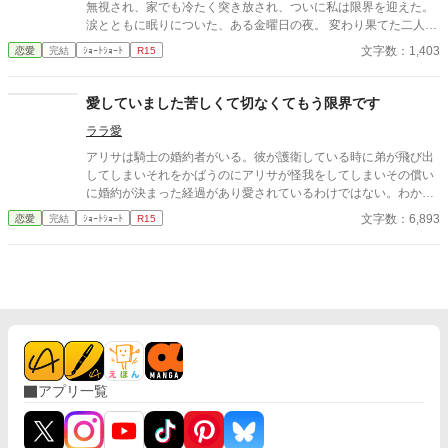
無視され、家でも冷たく突き放され、ついに私は限界を迎えた。
涙とともに眠りについた、ある金曜日の夜。 変わり果てた二人の
関係は、予想もしない結末を迎える。
文字数：1,403
恋愛
完結
ｼｮｰﾄｼｮｰﾄ
R15
愛していました苦しくて切なくてもう限界です
ララ愛
アリサは騎士の婚約者がいる。彼が護衛している時に弟が飛び出
してしまいそれをかばうのにアリサが怪我をしてしまいその償い
に婚約が決まった経過があり愛されているわけではない。わかっ
ていたのに彼が優しい眼で女騎士の同期と一緒にいる時苦しくて
文字数：6,893
恋愛
完結
ｼｮｰﾄｼｮｰﾄ
R15
たまらない・・・切ないのは私だけが愛しているから切なくても
う限界・・・
アプリ一覧