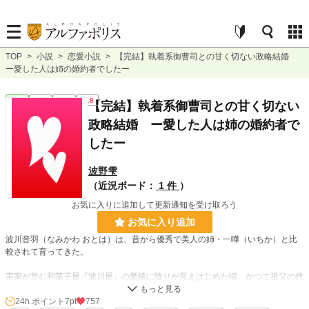
TOP
>
小説
>
恋愛小説
>
【完結】執着系御曹司との甘く切ない政略結婚
ー愛した人は姉の婚約者でしたー
恋愛
完結
長編
R18
【完結】執着系御曹司との甘く切ない
政略結婚 ー愛した人は姉の婚約者で
したー
波野雫
（近況ボード：
1 件
）
お気に入りに追加して更新通知を受け取ろう
お気に入り追加
波川音羽（なみかわ おとは）は、昔から優秀で美人の姉・一嘩（いちか）と比
較されて育ってきた。
実家が営む和菓子屋『波川屋』の業績に陰りが見えはじめた頃、かつて祖父の代
に援助をした小野寺（おのでら）コーポレーションから提携の打診を受ける。
それに伴い、小野寺の御曹司である碧斗（あおと）との縁談も持ち上がった。
24h.ポイント
7pt
757