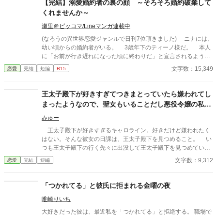
【完結】溺愛婚約者の裏の顔 ～そろそろ婚約破棄して
くれませんか～
瀬里＠ピッコマ/Lineマンガ連載中
(なろうの異世界恋愛ジャンルで日刊7位頂きました) ニナには、
幼い頃からの婚約者がいる。 3歳年下のティーノ様だ。 本人
に「お前が行き遅れになった頃に終わりだ」と宣言されるよう
な、典型的な「婚約破棄前提の格差婚約」だ。 行き遅れになる
文字数：15,349
恋愛
完結
短編
R15
前に何とか婚約破棄できないかと頑張ってはみるが、うまくいか
ず、最近ではもうそれもいいか、と半ばあきらめている。 なぜ
なら、現在１６歳のティーノ様は、匂いたつような色香と初々し
王太子殿下が好きすぎてつきまとっていたら嫌われてし
さとを併せ持つ、美青年へと成長してしまったのだ。おまけに人
まったようなので、聖女もいることだし悪役令嬢の私は
前では、誰もがうらやむような溺愛ぶりだ。それが偽物だったと
退散することにしました。
しても、こんな風に夢を見させてもらえる体験なんて、そうそう
みゅー
できやしない。 もちろん人前でだけで、裏ではひどいものだけ
王太子殿下が好きすぎるキャロライン。好きだけど嫌われたく
ど。 そんな中、第三王女殿下が、ティーノ様をお気に召したら
はない。そんな彼女の日課は、王太子殿下を見つめること。 い
しいという噂が飛び込んできて、あきらめかけていた婚約破棄が
つも王太子殿下の行く先々に出没して王太子殿下を見つめていた
かなうかもしれないと、ニナは行動を起こすことにするのだが―
が、ついにそんな生活が終わるときが来る。 聖女が現れたの
文字数：9,312
恋愛
完結
短編
―。 全７話の短編です 完結確約です。
だ。そして、さらにショックなことに、自分が乙女ゲームの世界
に転生していてそこで悪役令嬢だったことを思い出す。 王太子
殿下に嫌われたくはないキャロラインは、王太子殿下の前から姿
「つかれてる」と彼氏に拒まれる金曜の夜
を消すことにした。そんなお話です。 ちょっと切ないお話で
唯崎りいち
す。
大好きだった彼は、最近私を「つかれてる」と拒絶する。 職場で