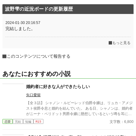
波野雫の近況ボードの更新履歴
2024-01-30 20:16:57
完結しました。
もっと見る
このコンテンツについて報告する
あなたにおすすめの小説
婚約者に好きな人ができたらしい
矢口愛留
【全３話】 シャノン・ルビーレッド伯爵令嬢は、リュカ・アメジ
スト侯爵令息と婚約を結んでいた。 ある日、シャノンは、婚約者
がニーナ・ペリドット男爵令嬢に懸想しているという噂を耳にす
る。 シャノンは断罪を回避するため、リュカとの婚約を円満に解
文字数：6,800
恋愛
完結
短編
R15
消しようとするが――。 ※ エブリスタに習作として掲載したもの
を改稿した作品です。 ※ 小説家になろうにも掲載しています。