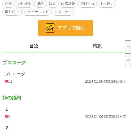
恋愛
婚約破棄
溺愛
執着
政略結婚
虐げられ
すれ違い
相手は指定されておらず、姉妹のどちらかが嫁ぐことになる。
両片想い
ハッピーエンド
エタニティ
その話を受けたとき、すぐさま名乗りを上げたのは一嘩だった。
当初は美男美女でお似合いのふたりを祝福していた音羽だったが、碧斗の優しい
アプリで読む
気遣いに触れて、次第に心惹かれてしまう。
このままふたりの近くにいては苦しくなるばかりだと、音羽は単身でフランスへ
渡る決意をした。
目次
感想
数年経ってもふたりが結婚しないことに疑念を抱いた音羽だったが、ある日突
然、実家から帰国を命じられる。
いよいよそのときが来たのかと、覚悟を決めた音羽。
プロローグ
しかし両親に聞かされたのは姉たちの結婚ではなく、ふたりが婚約を破棄したと
いう予想外の話だった。
プロローグ
両社は共同で多くの事業を立ち上げており、とん挫すればお互いに損失は免れな
12
2024.01.06 09:53
425文字
い。
それを避けるために両家の縁を切るべきではないと、音羽は碧斗に請われて姉の
代わりに結婚することになってしまう。
姉の婚約
想いを打ち明けられないままはじまった新婚生活だったが、意外にも碧斗からは
１
大切にされ、音羽は次第に彼に気を許していく。
2
2024.01.06 09:53
955文字
碧斗に恋愛感情はなくとも、このまま穏やかな日々が続くのだろうと思っていた
矢先、駆け落ちのようにしていなくなった姉がふたりの前に姿を現した。
２