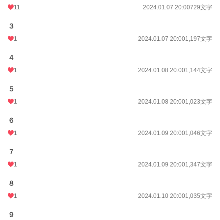
11
2024.01.07 20:00
729文字
＊R回は予告なしに入ります。
＊初投稿で不慣れですが、最後までお付き合いいただけるとうれいしです。
３
＊すでに公開部分も、予告なしに編集をすることがあります。
1
2024.01.07 20:00
1,197文字
小説
37,066 位 / 228,569 件
４
恋愛
16,096 位 / 66,310 件
1
2024.01.08 20:00
1,144文字
お気に入り
129
５
1
2024.01.08 20:00
1,023文字
24h.ポイント
7 pt
６
文字数
119,441
1
2024.01.09 20:00
1,046文字
更新日時
2024.01.30 20:00
７
初回公開日時
2024.01.06 09:53
1
2024.01.09 20:00
1,347文字
初回完結日時
2024.01.30 20:01
８
週間ポイント
70 pt (40,028 位)
1
2024.01.10 20:00
1,035文字
月間ポイント
308 pt (43,259 位)
９