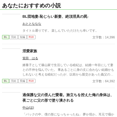
あなたにおすすめの小説
BL団地妻-恥じらい新妻、絶頂淫具の罠-
おととななな
タイトル通りです。 楽しんでいただけたら幸いです。
文字数：14,396
BL
完結
短編
R18
淫愛家族
箕田 はる
婿養子として篠山家で生活している睦紀は、結婚一年目にして妻
との不仲を悩んでいた。 事あるごとに身の丈に合わない結婚かも
しれないと考える睦紀だったが、以前から親交があった義父の俊
政と義兄の春馬とは良好な関係を築いていた。 二人から向けられ
文字数：64,392
BL
完結
長編
R18
る優しさは心地よく、迷惑をかけたくないという思いから、睦紀
は妻と向き合うことを決意する。 だが、同僚から渡された風俗店
のカードを返し忘れてしまったことで、正しい三人の関係性が次
過保護な父の歪んだ愛着。旅立ちを控えた俺の身体は、
第に壊れていく――
夜ごとに父の形で塗り潰される
中山(ほ)
「パックの中、僕の形になっちゃったね」 夢か現か。耳元で囁か