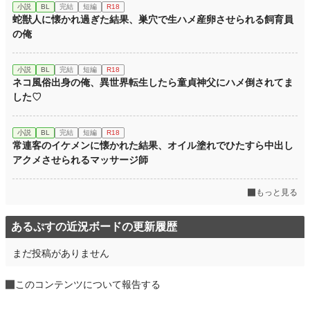
小説
BL
完結
短編
R18
蛇獣人に懐かれ過ぎた結果、巣穴で生ハメ産卵させられる飼育員
の俺
小説
BL
完結
短編
R18
ネコ風俗出身の俺、異世界転生したら童貞神父にハメ倒されてま
した♡
小説
BL
完結
短編
R18
常連客のイケメンに懐かれた結果、オイル塗れでひたすら中出し
アクメさせられるマッサージ師
もっと見る
あるぷすの近況ボードの更新履歴
まだ投稿がありません
このコンテンツについて報告する