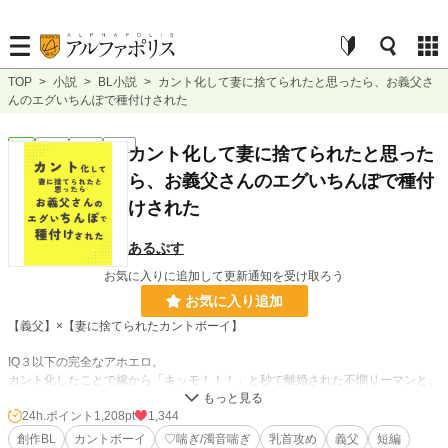
TOP
>
小説
>
BL小説
>
カント化して妻に捨てられたと思ったら、お義父さ
んのエグいちんぽで種付けされた
BL
完結
短編
R18
カント化して妻に捨てられたと思った
ら、お義父さんのエグいちんぽで種付
けされた
あるぷす
お気に入りに追加して更新通知を受け取ろう
お気に入り追加
【義父】×【妻に捨てられたカントボーイ】
IQ３以下の完全なアホエロ。
カント化したことで嫁から「キッモ！！！」と秒で離婚された不憫リーマンと、
離婚したのをいいことにカント息子を食いに来たニッコリ紳士の義父の話。
24h.ポイント
1,208pt
1,344
義父の甘やかしドスケベセッにより、最終的に喜んでお嫁さんになっちゃう受
創作BL
カントボーイ
♡喘ぎ/濁音喘ぎ
乳首攻め
義父
短編