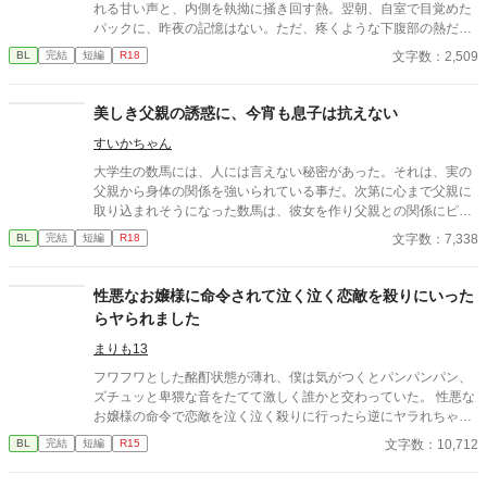
れる甘い声と、内側を執拗に掻き回す熱。翌朝、自室で目覚めた
パックに、昨夜の記憶はない。ただ、疼くような下腹部の熱だけ
が残っていた。 相談しようと向かった相手こそが、自分を侵食し
文字数：2,509
BL
完結
短編
R18
ている張本人だとも知らずに、パックは父の部屋の扉を開く。 こ
のお話はムーンライトでも投稿してます〜
美しき父親の誘惑に、今宵も息子は抗えない
すいかちゃん
大学生の数馬には、人には言えない秘密があった。それは、実の
父親から身体の関係を強いられている事だ。次第に心まで父親に
取り込まれそうになった数馬は、彼女を作り父親との関係にピリ
オドを打とうとする。だが、父の誘惑は止まる事はなかった。 実
文字数：7,338
BL
完結
短編
R18
の親子による禁断の関係です。
性悪なお嬢様に命令されて泣く泣く恋敵を殺りにいった
らヤられました
まりも13
フワフワとした酩酊状態が薄れ、僕は気がつくとパンパンパン、
ズチュッと卑猥な音をたてて激しく誰かと交わっていた。 性悪な
お嬢様の命令で恋敵を泣く泣く殺りに行ったら逆にヤラれちゃっ
た、ちょっとアホな子の話です。 （ムーンライトノベルにも掲載
文字数：10,712
BL
完結
短編
R15
しています）