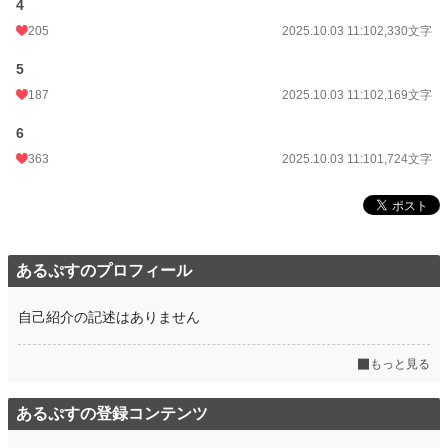
年間ポイント
240,770 pt (2,560 位)
4
205
2025.10.03 11:10
2,330文字
累計ポイント
242,764 pt (17,603 位)
5
187
2025.10.03 11:10
2,169文字
6
363
2025.10.03 11:10
1,724文字
あるぷすのプロフィール
自己紹介の記述はありません
もっと見る
あるぷすの登録コンテンツ