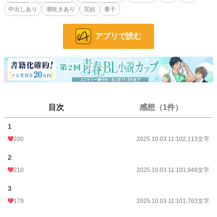
け。
中出しあり
潮吹きあり
完結
養子
カントボーイ／♡喘ぎ／濁音喘ぎ／乳首責め／指マン／ま〇こ舐め／中出し／潮
吹き／ともかくなんでもアリ。
アプリで読む
小説
1,041 位 / 228,619 件
BL
174 位 / 31,392 件
お気に入り
329
24h.ポイント
1,208 pt
目次
感想（1件）
文字数
12,048
1
更新日時
2025.10.03 11:10
200
2025.10.03 11:10
2,113文字
初回公開日時
2025.10.03 11:10
2
初回完結日時
2025.10.03 11:10
210
2025.10.03 11:10
1,949文字
週間ポイント
5,231 pt (1,964 位)
3
179
2025.10.03 11:10
1,763文字
月間ポイント
22,547 pt (2,098 位)