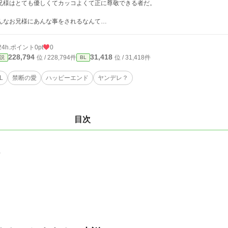
兄様はとても優しくてカッコよくて正に尊敬できる者だ。
んなお兄様にあんな事をされるなんて…
24h.ポイント
0pt
0
228,794
31,418
位 / 228,794件
位 / 31,418件
説
BL
L
禁断の愛
ハッピーエンド
ヤンデレ？
目次
0