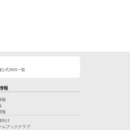
公式SNS一覧
情報
情報
報
情報
様向け
ームブッククラブ