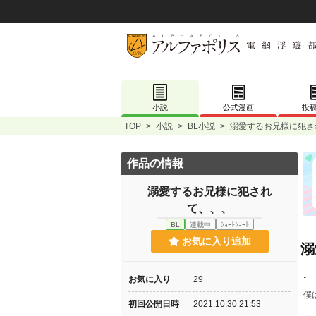
小説
公式漫画
投
TOP
>
小説
>
BL小説
>
溺愛するお兄様に犯さ
作品の情報
溺愛するお兄様に犯され
て、、、
BL
連載中
ｼｮｰﾄｼｮｰﾄ
お気に入り追加
溺
.
お気に入り
29
僕
初回公開日時
2021.10.30 21:53