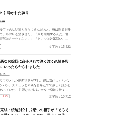
bl】砕かれた誇り
rari
ルファの幼馴染と淫らに絡んだあと、彼は医者を呼
で、私の印を消させた。 「来月結婚するんだ。君
誤解はさせたくない。」 「あいつは嫉妬深い。泣
せるわけにはいかない。」 「君ももう年頃の残り
文字数：15,423
のオメガだろ？ 俺の印をつけたまま、他のアルフ
とお見合いするなんてありえない。」 彼は冷た
、けれどどこか薄情な笑みを浮かべながら、一枚の
性悪なお嬢様に命令されて泣く泣く恋敵を殺
切手を私に投げ渡す。 「長い間、俺に従ってきた
だから、君を傷つけたりはしない。」 「結婚の日
りにいったらヤられました
は招待状を送る。必ず来て、席につけよ。」 --- い
りも13
つかのコメントを拝見し、大変申し訳なく思ってお
ます。 私は現在日本語を勉強しており、この文章
ワフワとした酩酊状態が薄れ、僕は気がつくとパン
AI作品ではありませんが、 一部に翻訳ソフトを使
ンパン、ズチュッと卑猥な音をたてて激しく誰かと
しています。 もし読んでくださる中で日本語のお
ていた。 性悪なお嬢様の命令で恋敵を泣く泣
しな点をご指摘いただけましたら、 本当にありが
殺りに行ったら逆にヤラれちゃった、ちょっとアホ
文字数：10,712
R15
く思います。
話です。 （ムーンライトノベルにも掲載して
ます）
【完結・続編別立】片想いの相手が「そろそ