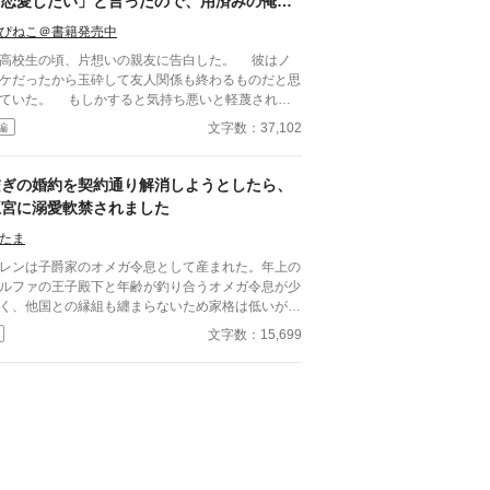
ろ恋愛したい」と言ったので、用済みの俺は
ニートになることにしました。
ぴねこ＠書籍発売中
校生の頃、片想いの親友に告白した。 彼はノ
ケだったから玉砕して友人関係も終わるものだと思
ていた。 もしかすると気持ち悪いと軽蔑される
悟までしていたのに、彼は「今は恋愛をしている時
文字数：37,102
編
がないんだ」と自分の夢を語ってくれた。 彼は
社を興した祖父のことをとても尊敬していて、自分
起業したいと熱く語ってくれた。 そして、俺の
繋ぎの婚約を契約通り解消しようとしたら、
を握って「できれば親友のお前には俺の右腕になっ
王宮に溺愛軟禁されました
ほしい」と言われた。 同性愛者の俺のことを気
ち悪いと遠ざけることもせずに、親友のままでいて
たま
れた彼に俺は感謝して、同じ大学に進学して、大学
レンは子爵家のオメガ令息として産まれた。年上の
頃に彼と一緒にゲームを作成する会社を起業した。
ルファの王子殿下と年齢が釣り合うオメガ令息が少
れから二十年間、本当に二人三脚で駆け抜けてき
く、他国との縁組も纏まらないため家格は低いが繋
したVRMMOが世界的に大
として一応婚約をしている。王子のことは兄のよう
文字数：15,699
ットし、ゲーム大賞を取ったことを祝うパーティー
慕っており、初恋の人ではあるけれど、契約終了時
親友が語った言葉に俺の覚悟も決まった。 「俺も
か王子に想い人が現れた時には解消されるものと考
そろ恋愛したい」 親友のその言葉に、俺は、
ていた。ところが婚約解消時期の直前に王子宮に軟
年の片想いを終わらせる覚悟をした。 不憫な拗
された。結婚を承諾するまでここから出さないと王
せアラフォーが”愛”へと踏み出すお話です。
から溢れるほどの愛を与えられる。ハッピーエンド
メガバースBLです。