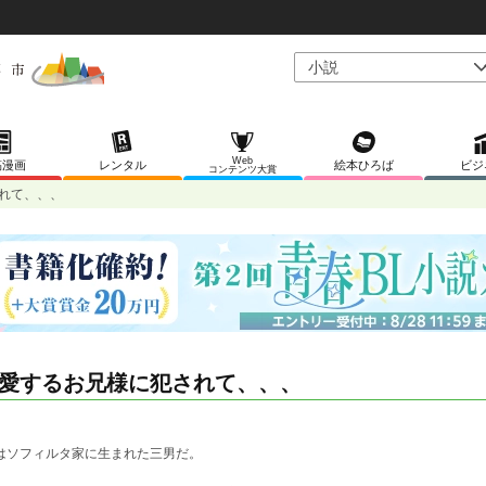
Web
稿漫画
レンタル
絵本ひろば
ビジ
コンテンツ大賞
れて、、、
愛するお兄様に犯されて、、、
はソフィルタ家に生まれた三男だ。