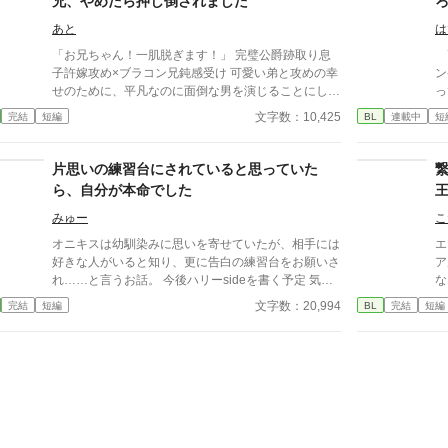
兄、やめたら押し倒されました
あと
は
「お兄ちゃん！一肌脱ぎます！」 完璧公爵跡取り息
高
子許嫁攻め×ブラコン兄鈍感受け 可愛い弟と攻めの幸
ン
せのために、平凡なのに面倒な男を演じることにした
っ
受け。毎日の告白、束縛発言などを繰り広げ、上手く
覚
文字数：10,425
完結
短編
BL
連載中
短
いきそうになったため、やめたら、なんと…？ 攻め:
間
ヴィクター・ローレンツ 受け:リアム・グレイソン 弟:
会
リチャード・グレイソン pixivにも投稿していま
も
片思いの練習台にされていると思っていた
す。 ひよったら消します。 誤字脱字はサイレント修
手
ら、自分が本命でした
正します。 また、内容もサイレント修正する時もあ
て
ります。 定期的にタグも整理します。 批判・中傷
持
みゅー
こ
コメントはお控えください。 見つけ次第削除いたし
く
オニキスは幼馴染みに思いを寄せていたが、相手には
エ
ます。
の
好きな人がいると知り、更に告白の練習台をお願いさ
ア
あ
れ……と言うお話。 今後ハリーsideを書く予定 気が
な
た。 そして、昨年売り出
ついたら自分は悪役令嬢だったのにヒロインざまぁし
ぎ
文字数：20,994
完結
短編
BL
完結
短編
ヒ
ちゃいましたのスピンオフです。 サイデュームの宝
に
で
石シリーズ番外編なので、今後そのキャラクターが少
期
そろ
し関与してきます。 ハリーsideの最後の賭けの部分
え
長
が変だったので少し改稿しました。
禁
ら
子
オ