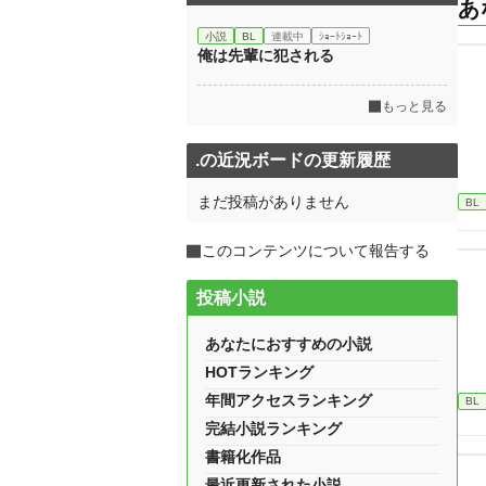
あ
小説
BL
連載中
ｼｮｰﾄｼｮｰﾄ
俺は先輩に犯される
もっと見る
.の近況ボードの更新履歴
まだ投稿がありません
BL
このコンテンツについて報告する
投稿小説
あなたにおすすめの小説
HOTランキング
年間アクセスランキング
BL
完結小説ランキング
書籍化作品
最近更新された小説