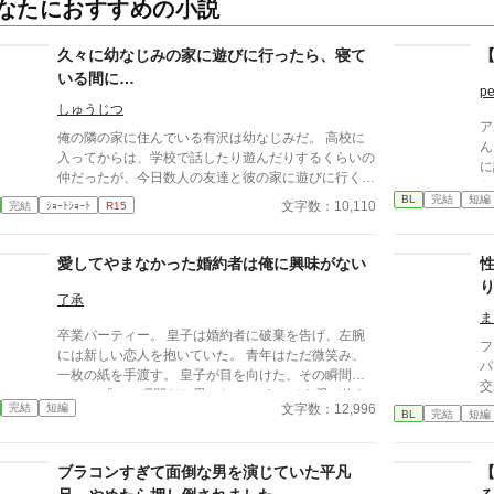
なたにおすすめの小説
久々に幼なじみの家に遊びに行ったら、寝て
【
いる間に…
pe
しゅうじつ
ア
俺の隣の家に住んでいる有沢は幼なじみだ。 高校に
ん
入ってからは、学校で話したり遊んだりするくらいの
に
仲だったが、今日数人の友達と彼の家に遊びに行くこ
か
とになった。 数年ぶりの幼なじみの家を懐かしんで
BL
完結
短編
物
文字数：10,110
完結
ｼｮｰﾄｼｮｰﾄ
R15
いる中、いつの間にか友人たちは帰っており、幼なじ
ァ
みと2人きりに。 そこで俺は彼の部屋であるものを見
く
つけてしまい、部屋に来た有沢に咄嗟に寝たフリをす
愛してやまなかった婚約者は俺に興味がない
小
るが…
ん
了承
に
ま
く
卒業パーティー。 皇子は婚約者に破棄を告げ、左腕
り
フ
には新しい恋人を抱いていた。 青年はただ微笑み、
は
パ
一枚の紙を手渡す。 皇子が目を向けた、その瞬間
用
交わっ
——。 「この瞬間だと思った。」 すべてを愛で終わ
か
く
文字数：12,996
完結
短編
らせた、沈黙の恋の物語。 IFストーリーあり 誤字
BL
完結
短編
た
な子の
あれば報告お願いします！
い
ブラコンすぎて面倒な男を演じていた平凡