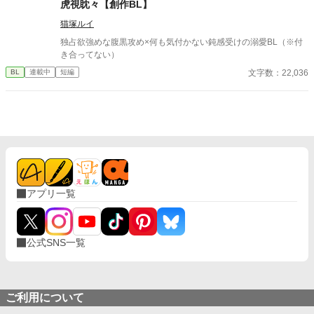
虎視眈々【創作BL】
司。 だが湊の隣には、自分を支え続けてくれた医師のα・神崎伊
猫塚ルイ
織がいた。 「あなたは俺を捨てたでしょう」 後悔に苦しむα、執
着する第二のα、そして希少Ωを巡る陰謀。 もう二度と傷つきた
独占欲強めな腹黒攻め×何も気付かない鈍感受けの溺愛BL（※付
くないΩが最後に選ぶ相手とは――。 捨てた側の後悔と執着が加
き合ってない）
速する、すれ違いオメガバースBL。
文字数：22,036
BL
連載中
短編
アプリ一覧
公式SNS一覧
ご利用について