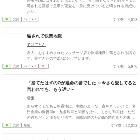
碧凌帝国には年老いた名君がいた。 もう間もなくその命尽きると
噂される宮殿で皇帝の寵愛を一身に受けていると噂される男妃の
お話。
文字数：4,013
BL
完結
ｼｮｰﾄｼｮｰﾄ
騙されて快楽地獄
てけてとん
友人におすすめされたマッサージ店で快楽地獄に落とされる話で
す。長すぎたので2話に分けています。
文字数：5,970
BL
完結
ｼｮｰﾄｼｮｰﾄ
R18
『捨てたはずのΩが運命の番でした ～今さら愛してると
言われても、もう遅い～
雪兎
あらすじ Ωである朝霧湊は、事故のような一夜をきっかけに、名
門企業の御曹司α・九条玲司と関係を持つ。 しかし玲司は「ただ
の過ちだ」と湊を切り捨て、政略結婚のためβの婚約者との未来
を選んだ。 深く傷ついた湊は、彼の前から姿を消す。 数か月後―
文字数：12,313
BL
完結
短編
―。 湊の身体は、これまで誰も知らなかった希少な『遅咲きΩ』
として覚醒する。 その瞬間、玲司は初めて湊こそが運命の番だっ
たと知る。 「戻ってきてくれ」 今さら必死に追いかけてくる玲