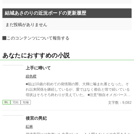
結城あさのりの近況ボードの更新履歴
まだ投稿がありません
このコンテンツについて報告する
あなたにおすすめの小説
上手に啼いて
紺色橙
■聡は10歳の初めての発情期の際、大輝に噛まれ番となった。そ
れ以来関係を継続しているが、愛ではなく都合と情で続いている
現状はそろそろ終わりが見えていた。 ■注意*独自オメガバース設
定。■『それは愛か本能か』と同じ世界設定です。関係は一切な
文字数：9,082
BL
完結
短編
し。
後宮の男妃
紅林