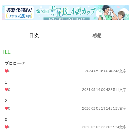
BL
31,454 位 / 31,454 件
お気に入り
1
24h.ポイント
0 pt
文字数
23,466
目次
感想
更新日時
2026.02.09 18:31
I'LL
初回公開日時
2024.05.16 00:40
プロローグ
週間ポイント
0 pt (228,921 位)
0
2024.05.16 00:40
348文字
月間ポイント
0 pt (228,921 位)
1
年間ポイント
2,352 pt (63,290 位)
0
2024.05.16 00:42
2,511文字
累計ポイント
3,124 pt (145,773 位)
2
0
2026.02.01 19:14
1,525文字
3
0
2026.02.02 23:20
2,524文字