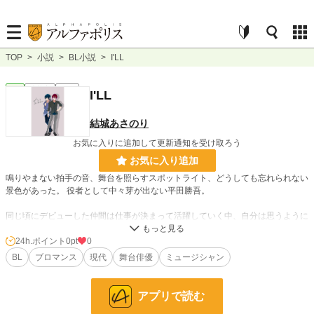
TOP
>
小説
>
BL小説
>
I'LL
BL
連載中
短編
I'LL
結城あさのり
お気に入りに追加して更新通知を受け取ろう
お気に入り追加
鳴りやまない拍手の音、舞台を照らすスポットライト、どうしても忘れられない
景色があった。 役者として中々芽が出ない平田勝吾。
同じ頃にデビューした仲間は仕事が決まって活躍していく中、自分は思うように
仕事ができない。 そんな時一人のミュージシャンと出会い、自分にとって役者
とは考えることになるのである。
24h.ポイント
0pt
0
BL
ブロマンス
現代
舞台俳優
ミュージシャン
舞台俳優シリーズ第一弾「I'LL」を初版から大幅に改稿して再販します。
アプリで読む
小説
228,921 位 / 228,921 件