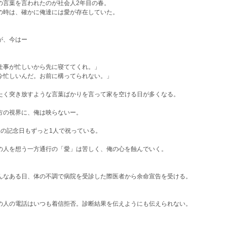
の言葉を言われたのが社会人2年目の春。
の時は、確かに俺達には愛が存在していた。
が、今はー
仕事が忙しいから先に寝ててくれ。」
今忙しいんだ。お前に構ってられない。」
たく突き放すような言葉ばかりを言って家を空ける日が多くなる。
方の視界に、俺は映らないー。
人の記念日もずっと1人で祝っている。
の人を想う一方通行の「愛」は苦しく、俺の心を蝕んでいく。
んなある日、体の不調で病院を受診した際医者から余命宣告を受ける。
の人の電話はいつも着信拒否。診断結果を伝えようにも伝えられない。