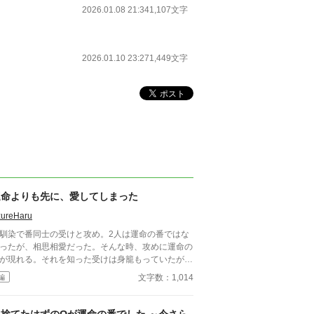
2026.01.08 21:34
1,107文字
2026.01.10 23:27
1,449文字
運命よりも先に、愛してしまった
zureHaru
馴染で番同士の受けと攻め。2人は運命の番ではな
ったが、相思相愛だった。そんな時、攻めに運命の
が現れる。それを知った受けは身籠もっていたが、
命の番同士の子供の方が優秀な者が生まれることも
文字数：1,014
編
っており、身を引く事を決め姿を消す。 しかし、
めと運命の番の相手にはそれぞれに別の愛する人が
る事をしり、 2人は運命の番としてではなく、友人