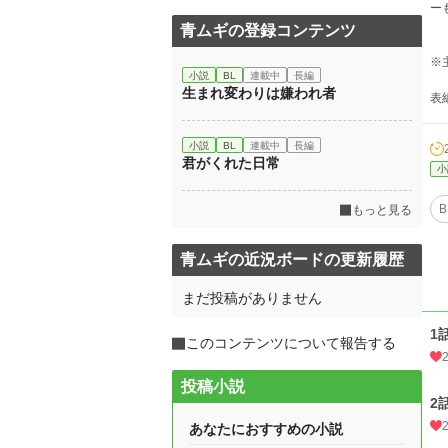
ー
青ムギの登録コンテンツ
※
小説
BL
連載中
長編
生まれ変わりは嫌われ者
表
小説
BL
連載中
長編
君がくれた日常
小
B
もっと見る
青ムギの近況ボードの更新履歴
まだ投稿がありません
1
このコンテンツについて報告する
投稿小説
2
あなたにおすすめの小説