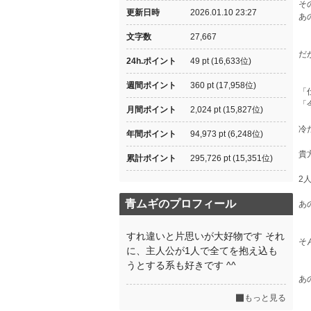
そ
更新日時
2026.01.10 23:27
あ
文字数
27,667
だ
24h.ポイント
49 pt (16,633位)
週間ポイント
360 pt (17,958位)
「
「
月間ポイント
2,024 pt (15,827位)
冷
年間ポイント
94,973 pt (6,248位)
貴
累計ポイント
295,726 pt (15,351位)
2
青ムギのプロフィール
あ
すれ違いと片思いが大好物です それ
そ
に、主人公が1人で全てを抱え込も
うとする系も好きです ^^
あ
もっと見る