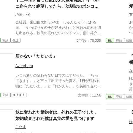
十二年付き合った彼氏を人気清純派アイドル
と
に盗られて絶望してたら、幼馴染のポンコツ
そ
御曹司に溺愛されたので、奴らを見返してや
た
塔原 槇
雪
りたいと思います
会社員、兎山俊太郎(とやま しゅんたろう)はある
あらすじ Ω
日、「やっぱり女の子が好きだわ」と言われ別れを切
か
り出される。彼氏の売れないバンドマン、熊井雄介
つ。 しかし玲司は「た
(くまい ゆうすけ)は人気上昇中の清純派アイドル、
て
文字数：70,225
完結
長編
BL
完結
短編
桃澤久留美(ももざわ くるみ)と付き合うのだと言
く
う。ショックの中で俊太郎が出社すると、幼馴染の有
―。 湊の身体は、これ
栖川麗音(ありすがわ れおん)が中途採用で入社して
『
届かない「ただいま」
『
きて……？
て
れ」 今さら必死に追いか
AzureHaru
に
な
いつも通りの変わらない日常のはずだった。 「行っ
いた。 「あなた
Ω
てきます。」と言って出て行った貴方。1日が終わる
む
き
頃に「ただいま。」と「おかえり。」を笑顔で交わす
も
落とした。
はずだった。でも、その言葉はもう貴方には届かな
―。 捨てた側の後悔と
同
文字数：1,156
完結
ｼｮｰﾄｼｮｰﾄ
い。 これは「優しさが奪った日常」の物語。
BL
完結
短編
メ
り
ま
る人生
妹に奪われた婚約者は、外れの王子でした。
き
婚約破棄された僕は真実の愛を見つけます
意思
ぽ
生
こたま
「
を掴みま