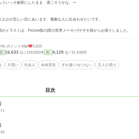
もういっそ秘密にしたまま、過ごそうかな。ー
主人公が悲しい目にあいます。素敵な人に出会わせたいです。
紙のイラストは、Picrew様の[君の世界メーカー]マサキ様からお借りしました。
24h.ポイント
49pt
5,625
16,633
4,129
位 / 228,850件
位 / 31,438件
説
BL
L
片思い
社会人
余命宣告
すれ違い/せつない
主人公受け
目次
話
271
話
245