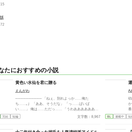
315
3話
472
なたにおすすめの小説
黄色い水仙を君に贈る
えんがわ
A
────────── 「ねぇ、別れよっか……俺た
幼
ち……｡」 「ああ、そうだな」 「っ……ばいば
か
い……」 俺は……ただっ…… 「うわあああああああ
番
あ！」 君に愛して欲しかっただけなのに……
運
文字数：8,967
完結
短編
BL
連載中
短
知
攻
い