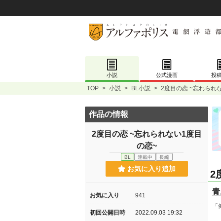
小説
公式漫画
投
TOP
>
小説
>
BL小説
>
2度目の恋 ~忘れられ
作品の情報
2度目の恋 ~忘れられない1度目
の恋~
BL
連載中
長編
お気に入り追加
2
青
お気に入り
941
「
初回公開日時
2022.09.03 19:32