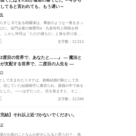
『捨てたはずのΩが運命の番でした ～今さら
して付き合っていけたらと話し合ってわかれた。
愛してると言われても、もう遅い～
の後、攻めは受けが勘違いしていなくなってしまっ
ことを両親達から聞かされるのであった。
兎
である朝霧湊は、事故のような一夜をきっ
けに、名門企業の御曹司α・九条玲司と関係を持
だの過ちだ」と湊を切り捨
、政略結婚のためβの婚約者との未来を選んだ。 深
文字数：12,313
傷ついた湊は、彼の前から姿を消す。 数か月後―
まで誰も知らなかった希少な
遅咲きΩ』として覚醒する。 その瞬間、玲司は初め
2度目の世界で、あなたと……』 ― 魔法と
湊こそが運命の番だったと知る。 「戻ってきてく
番が支配する世界で、二度目の人生を ―
けてくる玲司。 だが湊の隣
は、自分を支え続けてくれた医師のα・神崎伊織が
の
は俺を捨てたでしょう」 後悔に苦し
として生まれたリオナは、政略結婚の駒として生
α、執着する第二のα、そして希少Ωを巡る陰謀。
、信じていた結婚相手に裏切られ、孤独の中で命を
う二度と傷つきたくないΩが最後に選ぶ相手とは―
 ――はずだった。 目を覚ますと、そこは
執着が加速する、すれ違いオ
じ世界、同じ屋敷、同じ朝。 時間だけが巻き戻
文字数：12,546
ガバースBL。
、前世の記憶を持つのは自分だけ。 愛を知らない
ま死んだ。今度こそ、本物の愛を知り、自ら選び取
を生きる。 これは、愛を知らず道具として生
【完結】それ以上近づかないでください。
てきたΩが、初めて出会った温もりに触れ、自らの
で愛を選び直す物語。 「愛を知らず道具として
ぽ
きてきたΩが転生を機に、 年上αの騎士と本物の愛
誰がお前のことなんか好きになると思うの？」 地
す。 全6話＋番外編完結済み！サクサク読め