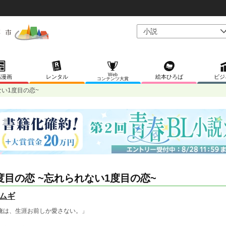
Web
稿漫画
レンタル
絵本ひろば
ビジ
コンテンツ大賞
ない1度目の恋~
度目の恋 ~忘れられない1度目の恋~
ムギ
俺は、生涯お前しか愛さない。」