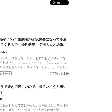
大好きだった婚約者が記憶喪失になって冷遇
してくるので、婚約解消して別の人と結婚し
ます
anade
シャル、大きくなったら、おれのおよめさんになっ
？」 「およめしゃん？」 「うん。おれ、シ
ルが大好きだから。大人になったら、けっこんして
」 「うん！ シャルもリュシーしゃま、だ
文字数：8,129
編
R15
しゅき！ およめしゃん、なる！」 ✩ ✩ ✩
き日に交わした『約束』。その約束が果たされたの
、シャーロットが十二歳、リュシオンが十七歳のと
好きで好きで苦しいので、出ていこうと思い
。 それから三年。リュシオンが事故により記憶
ます
失になったことで、全てが狂っていく――。 ―
―――――――― ✻男しかいない、αとΩしかい
oo
い世界観なので、女性やβといった概念は出てきま
に愛されたくて苦しかった。目が合うと、そっぽを
ん。 ✻独自設定の異世界オメガバースです。 ✻4話
向かれて辛かった。 結婚した2人がすれ違う話。