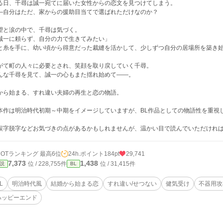
る日、千尋は誠一宛てに届いた女性からの恋文を見つけてしまう。
―自分はただ、家からの援助目当てで選ばれただけなのか？
望と涙の中で、千尋は気づく。
誠一に頼らず、自分の力で生きてみたい」
と糸を手に、幼い頃から得意だった裁縫を活かして、少しずつ自分の居場所を築き
がて町の人々に必要とされ、笑顔を取り戻していく千尋。
んな千尋を見て、誠一の心もまた揺れ始めて――。
から始まる、すれ違い夫婦の再生と恋の物語。
本作は明治時代初期～中期をイメージしていますが、BL作品としての物語性を重視
誤字脱字などお気づきの点があるかもしれませんが、温かい目で読んでいただけれ
HOTランキング 最高6位
24h.ポイント
184pt
29,741
7,373
1,438
位 / 228,755件
位 / 31,415件
説
BL
L
明治時代風
結婚から始まる恋
すれ違い/せつない
健気受け
不器用攻
ハッピーエンド