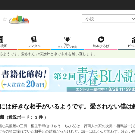
Web
稿漫画
レンタル
絵本ひろば
ビジ
コンテンツ大賞
るようです。愛されない僕は針と糸で未来を縫い直します。
には好きな相手がいるようです。愛されない僕は
織
（近況ボード：
3 件
）
福な呉服屋の三男・桐生千尋(きりゅう ちひろ)は、行商人の家の次男・相馬誠一(
どもの頃に憧れていた相手との結婚だったけれど、誠一はほとんど笑わず、冷たい