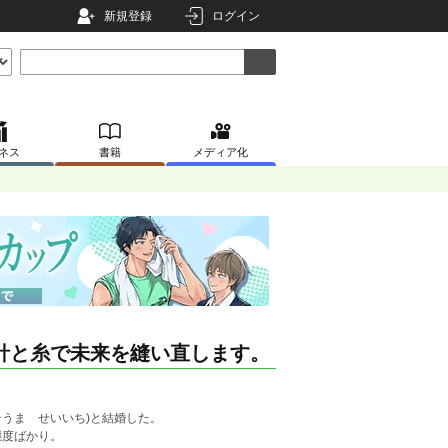
新規登録
ログイン
ネス
書籍
メディア化
針と糸で未来を縫い直します。
そうま せいいち)と結婚した。
態度ばかり。