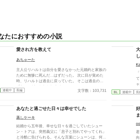
なたにおすすめの小説
愛され方を教えて
あちゃーた
K
主人公リハルトは自分を愛さなかった元婚約と家族の
「
ために無惨に死んだ…はずだった。 次に目が覚めた
てくれる
時、リハルトは過去に戻っていた。 そこは過去のは
ャ
ずなのにどこかおかしくて…
ください
文字数：103,731
連載中
長編
BL
連載中
長
い
幼
は
あなたと過ごせた日々は幸せでした
き
蒸しケーキ
喪
――
o
結婚から五年後、幸せな日々を過ごしていたシュー
な
ン・トアは、突然義父に「息子と別れてやってくれ」
君
せ
と冷酷に告げられる。そんな言葉にシューンは、何一