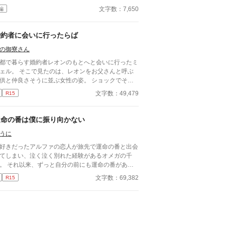
では毎日更新。その後は週3話の更新を目指しま
文字数：7,650
編
。執筆しながらの更新、遅筆なのでゆっくりペース
はなりますが、完結は保証いたします。 ☆8/7 15時
新 HOT女性向けランキング42位！ ありがとうご
婚約者に会いに行ったらば
います😊
の御寮さん
都で暮らす婚約者レオンのもとへと会いに行ったミ
ェル。 そこで見たのは、レオンをお父さんと呼ぶ
供と仲良さそうに並ぶ女性の姿。 ショックでその
を逃げ出したミシェルは―― 何とか弁解しようす
文字数：49,479
R15
レオンとなぜか記憶を失ったミシェル。 そこには
やら事件も絡んできて？ 傷つけられたミシェルが
せになるまでのお話です。
運命の番は僕に振り向かない
うに
好きだったアルファの恋人が旅先で運命の番と出会
てしまい、泣く泣く別れた経験があるオメガの千
。 それ以来、ずっと自分の前にも運命の番があら
れることを切に願っていた。 オメガひとりの生活
文字数：69,382
R15
苦しく、千遥は仕方なく身体を売って稼ぐことを決
する。 ネットで知り合った相手と待ち合わせ、雑
の中を歩いている時、千遥は自分の運命の番を見つ
た。 ところが視線が確かに合ったのに運命の番は
遥を避けるように去っていく。彼の隣には美しいオ