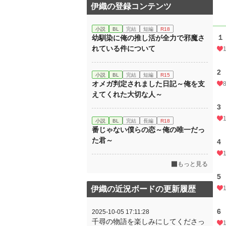
伊織の登録コンテンツ
小説
BL
完結
短編
R18
１
幼馴染に俺の推し活が全力で邪魔さ
れている件について
2
小説
BL
完結
短編
R15
オメガ判定されました日記～俺を支
えてくれた大切な人～
3
小説
BL
完結
長編
R18
番じゃない僕らの恋～俺の唯一だっ
た君～
4
もっと見る
5
伊織の近況ボードの更新履歴
6
2025-10-05 17:11:28
千尋の物語を楽しみにしてくださっ