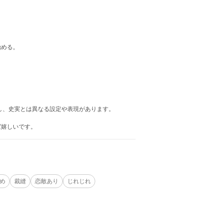
始める。
し、史実とは異なる設定や表現があります。
ば嬉しいです。
め
裁縫
恋敵あり
じれじれ