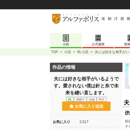
小説
公式漫画
投
TOP
>
小説
>
BL小説
>
夫には好きな相手がい
作品の情報
夫には好きな相手がいるようで
す。愛されない僕は針と糸で未
来を縫い直します。
BL
連載中
短編
R15
夫
お気に入り追加
伊
裕
お気に入り
2,517
子