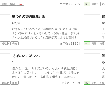
ま
つ言い返せず、飲み込むしかなかった。そして、夫で
文字数：36,796
完結
短編
R15
BL
連載中
短
す
あるアインス・キールに離婚を切り出すが、アインス
に
がそう簡単にシューンを手離す訳もなく......。
更
嘘つきの婚約破棄計画
ざ
はなげ
龍
好きな人がいるのに受との婚約を命じられた攻（騎
王
士）×攻めにずっと片思いしている受（悪息） 攻が好
シ
きな人と結婚できるように婚約破棄しようと奮闘する
子
受の話です。
場
文字数：31,394
連載中
長編
BL
完結
短編
る
何
幸
そばにいてほしい。
15
ゆ
僕の恋人には、幼馴染がいる。 そんな幼馴染が彼は
大
よっぽど大切らしい。 ──だけど、今日だけは僕のそ
っ
ばにいて欲しかった。 幼馴染を優先する攻め×口に出
遥
せない受け 安心してください、ハピエンです。
わ
文字数：6,190
連載中
短編
BL
完結
長編
は
心
踏
け
千