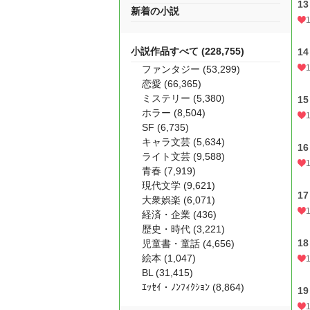
13
新着の小説
1
小説作品すべて (228,755)
14
1
ファンタジー (53,299)
恋愛 (66,365)
ミステリー (5,380)
15
ホラー (8,504)
SF (6,735)
キャラ文芸 (5,634)
16
ライト文芸 (9,588)
青春 (7,919)
現代文学 (9,621)
17
大衆娯楽 (6,071)
経済・企業 (436)
歴史・時代 (3,221)
18
児童書・童話 (4,656)
絵本 (1,047)
BL (31,415)
ｴｯｾｲ・ﾉﾝﾌｨｸｼｮﾝ (8,864)
1