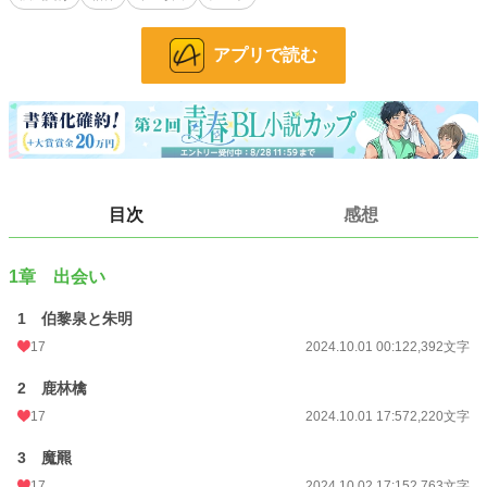
甘ったれ気まぐれネコチャン属性の受けが、何でもできちゃう優しいスーパー攻
めの彼氏に愛されてる話になります。浮気や逆転の要素はありません。
アプリで読む
小説
228,793 位 / 228,793 件
BL
31,417 位 / 31,417 件
お気に入り
42
24h.ポイント
0 pt
目次
感想
文字数
37,326
更新日時
2026.06.07 21:40
1章 出会い
初回公開日時
2024.10.01 00:12
1 伯黎泉と朱明
17
2024.10.01 00:12
2,392文字
週間ポイント
14 pt (70,247 位)
2 鹿林檎
月間ポイント
217 pt (50,004 位)
17
2024.10.01 17:57
2,220文字
年間ポイント
2,870 pt (58,578 位)
3 魔羆
累計ポイント
13,739 pt (84,529 位)
17
2024.10.02 17:15
2,763文字