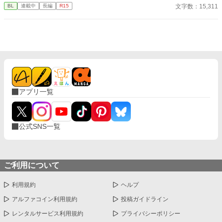
業で儲けたお金で建てた温室でぬくぬくハッピー引きこもりライ
文字数：15,311
BL
連載中
長編
R15
フを送っていた。 そんなある日、シリルは双子の姉が学園で何者
かに突き落とされたことを父から知らされる。 その直後、王太子
の婚約者候補として名が挙がっている姉の世間体を気にした父
に、姉のフリをして学園に潜入し、犯人を突き止めるよう言われ
家を追い出されてしまう。 潜入一日目の放課後、校内で迷子にな
ったシリルは、姉と同じように階段から誰かが突き落とされた瞬
間を目撃し、咄嗟に助けに入る。 しかし、助けたのは氷狼殿下と
恐れられているディオン・オラージュ第二王子殿下だった。 しか
も、ディオンは変装していたシリルを一発で見破って……？ 「こ
アプリ一覧
の事件、俺たちで解決するぞ。それまで、貴様は俺と相部屋だ」
「きょ、拒否権は……？」 不愛想で冷たく、黒いうわさが絶えな
いディオンはなぜか次第に過保護になっていき……？ 人を寄せ付
けない氷狼王子×胃弱引きこもり公爵令息の胃薬必須の学園ファ
公式SNS一覧
ンタジー!! ※ライトBLです。 ※毎日0：00更新です。 ※カクヨム
のほうにも掲載しております。
ご利用について
利用規約
ヘルプ
アルファコイン利用規約
投稿ガイドライン
レンタルサービス利用規約
プライバシーポリシー