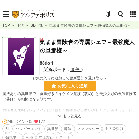
TOP
>
小説
>
BL小説
>
気まま冒険者の専属シェフ～最強魔人の旦那様～
BL
連載中
長編
R18
気まま冒険者の専属シェフ～最強魔人
の旦那様～
88dori
（近況ボード：
3 件
）
お気に入りに追加して更新通知を受け取ろう
お気に入り追加
魔法ありの異世界で、食事好きのイケメン魔族（攻め）と美少女顔の強気冒険者
（受け）が相棒になる話です。
冒険者の朱明（シュメイ）は討伐した獲物を拾い喰いされたことをきっかけに、
正体不明の男、伯黎泉（ハクレイゼン）と出会う。腕は立つのに大雑把な朱明
と、面倒見は良いが狩りの嫌いな黎泉は、お互いの需要と供給が一致し意気投
24h.ポイント
0pt
172
合。行動を共にするうち、不意の発情事故から肉体関係を経て、相思相愛の最強
BL
ハッピーエンド
異世界
魔法
ファンタジー
主人公受け
料理珍道中を突き進む。
強気受け
相棒
年上攻め
チート