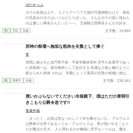
ばたかっぷ
ボクの名前はエナ。 エドリアーリアナ国の守護神獣だけど、斑色
の毛並みのボクはいつもひとりぼっち。 そんなボクの前に現れた
のは優しい隊長さんだった――。 王候騎士団隊長さんが大好きな
小動物が頑張る、なんちゃってファンタジーです。 きゅ～きゅ～
文字数：24,865
BL
完結
短編
鳴くもふもふな小動物とそのもふもふを愛でる隊長さんで構成さ
れています。 えろ皆無らぶ成分も極小ですσ(^◇^;)本格ファンタ
ジーをお求めの方は回れ右でお願いします～m(_ _)m
邪神の祭壇へ無垢な筋肉を生贄として捧ぐ
零
世間に秘された名門男子校・平坂学園体育科 空手の名選手であっ
た高尾雄一は、新任教師として赴任する 高潔な人格と鋼のように
鍛えられた肉体 それは、学園にとって最高の生贄の候補に他なら
なかった 至高の筋肉を持つ、精神を削られ意志をなくした青年を
文字数：236,341
BL
連載中
短編
太古の神に捧げるため、“水”、“風”、“土”の信奉者達が暗躍する 意
志をなくし筋肉の操り人形と化した“デク” 消える教師 山奥の男子
校で繰り広げられるダークファンタジー
買いかぶらないでください氷狼殿下、僕はただの胃弱引
きこもり公爵令息です!!
兎束作哉
「まったく、お前は危なっかしくて目を離せないな」 アルヴェス
公爵家の次男であるシリル・アルヴェスは、胃が弱い引きこもり
だが魔法の天才。 人と関わるのが極端に苦手なシリルは、魔法事