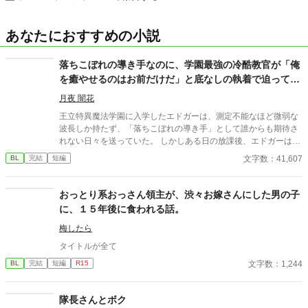
あなたにおすすめの小説
落ちこぼれの導き手なのに、学園最強の冷酷教官が「俺
を癒やせるのはお前だけだ」と底なしの執着で迫ってき
ます
月夜 闇花
王立特異魔法学園に入学したエドガーは、測定不能なほど微弱な
波長しか持たず、「落ちこぼれの導き手」として誰からも期待さ
れない日々を送っていた。 しかしある日の放課後、エドガーは学
園で最も恐れられる最強の戦闘魔術教官、レオン・ヴァレンタイ
文字数：41,607
BL
完結
短編
ンの秘密を知ってしまう。 強大すぎる魔力ゆえに、五感が暴走す
る「過負荷」の激痛に一人で耐え続けていたレオン。エドガーの
底知れぬ静かな波長は、世界で唯一、彼の苦痛を完全に溶かすこ
おっとり系おっさん領主が、渋々お嫁さんにした男の子
とができるものだった。 「お前は、俺の専属の導き手になるん
に、１５年後に食われる話。
だ」 痛みを癒やしたことで、冷酷なはずの最強教官から底なしの
執着と溺愛を向けられるようになり――！？ 孤独な二人の魂が共
梅したら
鳴する、極上の救済と溺愛の学園ファンタジー。 ※センチネルバ
タイトルが全て
ースをベースにした独自設定（特異覚醒者×導き手）です。
文字数：1,244
BL
完結
短編
R15
隊長さんとボク