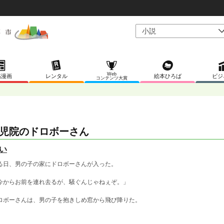
Web
稿漫画
レンタル
絵本ひろば
ビジ
コンテンツ大賞
児院のドロボーさん
い
る日、男の子の家にドロボーさんが入った。
今からお前を連れ去るが、騒ぐんじゃねぇぞ。」
ロボーさんは、男の子を抱きしめ窓から飛び降りた。