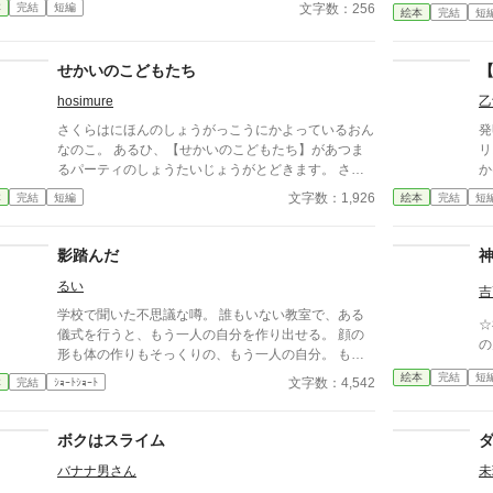
こ
文字数：256
本
完結
短編
絵本
完結
短
あります。
えると
せかいのこどもたち
hosimure
乙
さくらはにほんのしょうがっこうにかよっているおん
発
なのこ。 あるひ、【せかいのこどもたち】があつま
リ
るパーティのしょうたいじょうがとどきます。 さく
か
らはパーティかいじょうにいくと……。 ☆使用して
e
文字数：1,926
本
完結
短編
絵本
完結
短
いるイラストは「かわいいフリー素材集いらすとや」
の
様のをお借りしています。 無断で転載することは
成
お止めください。
（
影踏んだ
るい
吉
学校で聞いた不思議な噂。 誰もいない教室で、ある
☆神ち
儀式を行うと、もう一人の自分を作り出せる。 顔の
の
形も体の作りもそっくりの、もう一人の自分。 もし
もう一人の自分がいれば、学校を代わりに行ってもら
絵本
完結
短
文字数：4,542
本
完結
ｼｮｰﾄｼｮｰﾄ
って、毎日ゲームし放題。めんどくさい塾だってサボ
れちゃう。 「最高！最高！」 この噂を聞いた、小学
四年生ののぞみちゃん。 面倒くさがりで、毎日好き
ボクはスライム
なことだけしたいと思ったのぞみちゃんは、早速儀式
バナナ男さん
未
の準備に取り掛かります。 しかし、その儀式の恐ろ