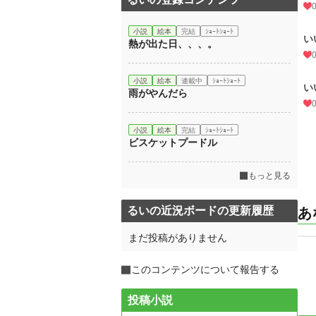
小説
絵本
完結
ｼｮｰﾄｼｮｰﾄ
い
熱が出た日、、、。
小説
絵本
連載中
ｼｮｰﾄｼｮｰﾄ
い
雨がやんだら
小説
絵本
完結
ｼｮｰﾄｼｮｰﾄ
ビスケットプードル
もっと見る
るいの近況ボードの更新履歴
あ
まだ投稿がありません
このコンテンツについて報告する
投稿小説