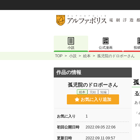
小説
公式漫画
投
TOP
>
小説
>
絵本
>
孤児院のドロボーさん
作品の情報
孤
孤児院のドロボーさん
絵本
完結
短編
る
お気に入り追加
あ
「
お気に入り
1
ド
初回公開日時
2022.09.05 22:06
更新日時
2022.09.11 09:57