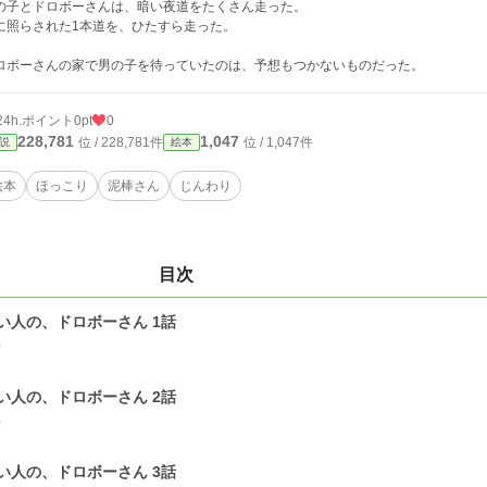
の子とドロボーさんは、暗い夜道をたくさん走った。
に照らされた1本道を、ひたすら走った。
ロボーさんの家で男の子を待っていたのは、予想もつかないものだった。
24h.ポイント
0pt
0
228,781
1,047
位 / 228,781件
位 / 1,047件
説
絵本
絵本
ほっこり
泥棒さん
じんわり
目次
い人の、ドロボーさん 1話
0
い人の、ドロボーさん 2話
0
い人の、ドロボーさん 3話