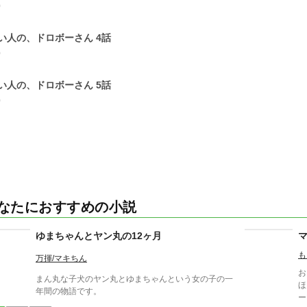
0
い人の、ドロボーさん 4話
0
い人の、ドロボーさん 5話
0
なたにおすすめの小説
ゆまちゃんとヤン丸の12ヶ月
も
万揮/マキちん
お
まん丸な子犬のヤン丸とゆまちゃんという女の子の一
ほん
年間の物語です。
ード よんでみてくださ