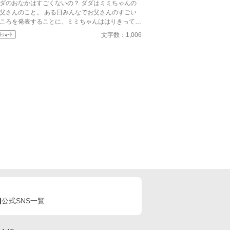
ダのおなかはすごくないの？ ダダはミミちゃんの
父さんのこと。 ある日みんなでお父さんのすごい
ころを発表することに、ミミちゃんははりきってダ
のすごいところを発表したけど…… ちいさな、し
文字数：1,006
ﾄｼｮｰﾄ
わせな勘違い
公式SNS一覧