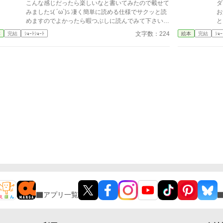
しさを全く知りませんでした…。
こんな感じだったら楽しいなと書いてみたので載せて
ダ
みましたઽ( ´ω`)ઽ 凄く簡単に読める仕様でサクッと読
お
めますのでよかったら暇つぶしに読んでみて下さいま
と
せ〜・:*。・:*三( ⊃'ω')⊃
ダ
文字数：224
本
完結
ｼｮｰﾄｼｮｰﾄ
絵本
完結
ｼｮｰ
あ
アプリ一覧