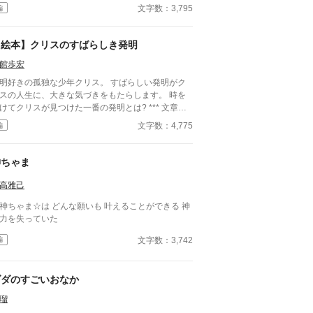
で ハッピーに なれるかも？ 約３６００文字
文字数：3,795
編
 ゆっくり読んで大体２０分以内で 読み終
思います。 寝かしつけの読み聞かせにぜひど
うぞ。 表紙作画：ぽん太郎 様 2023.3.7更新
【絵本】クリスのすばらしき発明
館歩宏
明好きの孤独な少年クリス。 すばらしい発明がク
スの人生に、大きな気づきをもたらします。 時を
けてクリスが見つけた一番の発明とは? *** 文章はG
mini【AI】に手伝ってもらいました。文章のAI利用
文字数：4,775
編
度合いに関わらず、AI作品としています。 画面構
は、乙館歩宏。 イラスト素材は、Nano Banana
生成AI）様。
神ちゃま
高雅己
ゃま☆は どんな願いも 叶えることができる 神
力を失っていた
文字数：3,742
編
ダダのすごいおなか
瑠