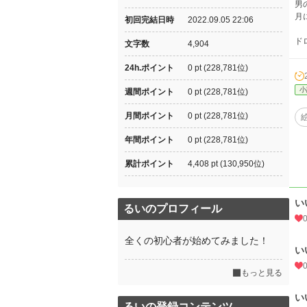
男
月
初回完結日時
2022.09.05 22:06
ド
文字数
4,904
24h.ポイント
0 pt (228,781位)
小
週間ポイント
0 pt (228,781位)
月間ポイント
0 pt (228,781位)
年間ポイント
0 pt (228,781位)
累計ポイント
4,408 pt (130,950位)
い
るいのプロフィール
全くの初心者が始めてみました！
い
もっと見る
い
るいの登録コンテンツ