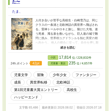
た〜
たま、
人付き合いが苦手な高校生・白崎雪乃は、同じ
クラスの一条渚と北欧神話の異世界へ飛ばされ
る。雷神トールやロキと旅し、裂けた大地、迷
う死者、濁る泉を救いながら、巨人達の城で難
問に挑み、世界樹ユグドラシルを蝕む異変の根
へ向かう。 他人の都合に従って、自分を押し殺
して生きるのは子供にとっては危険です。この
物語には、自分の痛みを感じ取り自分を守る力
を子供たちに伝えたいという思いを込め、子供
17,814
小説
位 / 228,832件
を導く大人や子供向けの物語を書く人にも感じ
235
42pt
24h.ポイント
位 / 4,657件
児童書・童話
取ってもらえたらと思って書き始めました。
児童文学
冒険
少年少女
ファンタジー
成長
異世界転移
北欧神話
第1回児童書大賞エントリー
高校生
ハッピーエンド
文字数 65,486
最終更新日 2026.08.02
登録日 2026.07.18