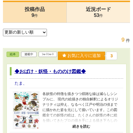
投稿作品
近況ボード
9
53
件
件
9
件
絵本
連載中
ｼｮｰﾄｼｮｰﾄ
お気に入りに追加
3
◆おばけ・妖怪・もののけ図鑑◆
たま、
各妖怪の特徴を描きつつ煩雑な線は減らしシン
プルに、 現代の絵描きの独自解釈によるオリジ
ナリティは抑え、なるべく江戸や明治の頃まで
に描かれた姿を元にして描いています。この図
鑑全ての妖怪の絵は、たくさんの妖怪の本に絵
を描いてきたプロの描き手による描き下ろしの
絵です。 解説は各妖怪の属性が分かるようにし
つつ、情報を短く絞り込みました。 毎夜7時に更