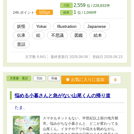
新していきます。
2,559
小説
位 / 228,832件
1
555pt
24h.ポイント
位 / 1,046件
絵本
妖怪
Yokai
Illustration
Japanese
伝承
絵
不思議
図鑑
絵本
昔話
文字数 9,941
最終更新日 2026.08.08
登録日 2026.06.23
児童書・童話
完結
長編
お気に入りに追加
0
悩める小暮さんと急がない山尾くんの帰り道
たま、
スマホもネットもない、半世紀以上前の地方都
市。悩みがちな小暮さんと、どこか変わってる
山尾くん。イタチやアリや花火を眺めながら、