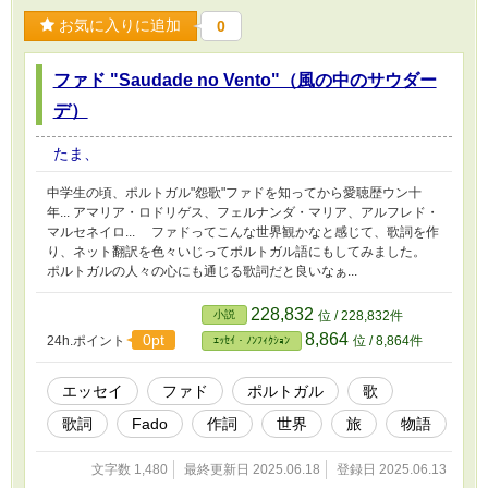
お気に入りに追加
0
ファド "Saudade no Vento"（風の中のサウダー
デ）
たま、
中学生の頃、ポルトガル"怨歌"ファドを知ってから愛聴歴ウン十
年... アマリア・ロドリゲス、フェルナンダ・マリア、アルフレド・
マルセネイロ... ファドってこんな世界観かなと感じて、歌詞を作
り、ネット翻訳を色々いじってポルトガル語にもしてみました。
ポルトガルの人々の心にも通じる歌詞だと良いなぁ...
228,832
小説
位 / 228,832件
8,864
0pt
24h.ポイント
位 / 8,864件
ｴｯｾｲ・ﾉﾝﾌｨｸｼｮﾝ
エッセイ
ファド
ポルトガル
歌
歌詞
Fado
作詞
世界
旅
物語
文字数 1,480
最終更新日 2025.06.18
登録日 2025.06.13