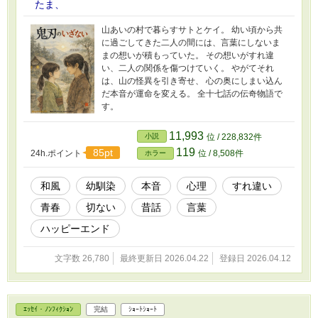
たま、
山あいの村で暮らすサトとケイ。 幼い頃から共
に過ごしてきた二人の間には、言葉にしないま
まの想いが積もっていた。 その想いがすれ違
い、二人の関係を傷つけていく。 やがてそれ
は、山の怪異を引き寄せ、 心の奥にしまい込ん
だ本音が運命を変える。 全十七話の伝奇物語で
す。
11,993
小説
位 / 228,832件
119
85pt
24h.ポイント
位 / 8,508件
ホラー
和風
幼馴染
本音
心理
すれ違い
青春
切ない
昔話
言葉
ハッピーエンド
文字数 26,780
最終更新日 2026.04.22
登録日 2026.04.12
ｴｯｾｲ・ﾉﾝﾌｨｸｼｮﾝ
完結
ｼｮｰﾄｼｮｰﾄ