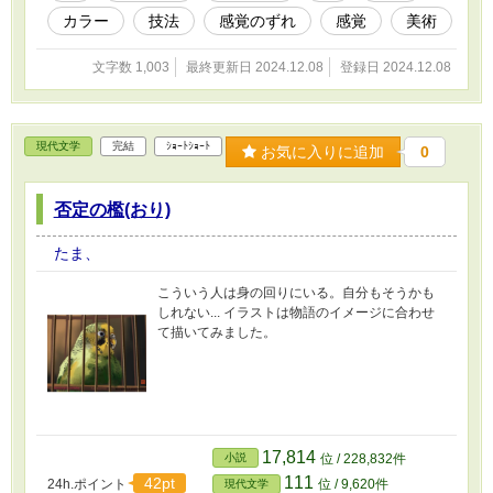
カラー
技法
感覚のずれ
感覚
美術
文字数 1,003
最終更新日 2024.12.08
登録日 2024.12.08
現代文学
完結
ｼｮｰﾄｼｮｰﾄ
お気に入りに追加
0
否定の檻(おり)
たま、
こういう人は身の回りにいる。自分もそうかも
しれない... イラストは物語のイメージに合わせ
て描いてみました。
17,814
小説
位 / 228,832件
111
42pt
24h.ポイント
位 / 9,620件
現代文学