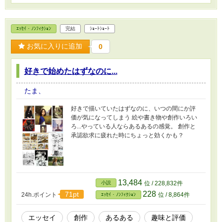
ｴｯｾｲ・ﾉﾝﾌｨｸｼｮﾝ
完結
ｼｮｰﾄｼｮｰﾄ
お気に入りに追加
0
好きで始めたはずなのに...
たま、
好きで描いていたはずなのに、いつの間にか評
価が気になってしまう 絵や書き物や創作いろい
ろ...やっている人ならあるあるの感覚。 創作と
承認欲求に疲れた時にちょっと効くかも？
13,484
小説
位 / 228,832件
228
71pt
24h.ポイント
位 / 8,864件
ｴｯｾｲ・ﾉﾝﾌｨｸｼｮﾝ
エッセイ
創作
あるある
趣味と評価