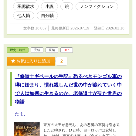
承認欲求
小説
絵
ノンフィクション
他人軸
自分軸
文字数 16,037
最終更新日 2026.07.19
登録日 2026.02.16
歴史・時代
完結
長編
R15
お気に入りに追加
2
『修道士ギベールの手記』恐るべきモンゴル軍の
噂に始まり、慣れ親しんだ世の中が崩れていく中
で人は如何に生きるのか、老修道士が見た世界の
物語
たま、
東方の大王が急死し、あの悪魔の軍勢は引き返
したと噂され、ひと時、ヨーロッパは安堵し
た。 だが... 東方の大王...オゴタイ・カアンは、