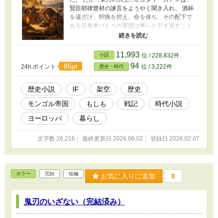
賢臣耶律楚材の諫言をようやく聞き入れ、 酒杯
を遠ざけ、狩猟を控え、命を保ち、その配下で
ある征服者バトゥの軍団は東へと引き返すこと
はなかった。 そして年月は過ぎて、 バトゥは冷
徹な理性と秩序をもって世界を支配した...
11,993
小説
位 / 228,832件
94
85pt
24h.ポイント
位 / 3,222件
歴史・時代
歴史小説
IF
架空
歴史
モンゴル帝国
もしも
戦記
時代小説
ヨーロッパ
暮らし
文字数 26,216
最終更新日 2026.06.02
登録日 2026.02.07
ホラー
完結
短編
お気に入りに追加
0
鬼刃のいざない（完結済み）