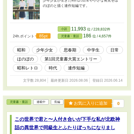
少年少女が生きた時代の日常や小さな発見をほ
のぼのと描く連作短編です。
11,993
小説
位 / 228,832件
186
85pt
24h.ポイント
位 / 4,657件
児童書・童話
昭和
少年少女
思春期
中学生
日常
ほのぼの
第1回児童書大賞エントリー
昭和レトロ
時代
連作短編
文字数 28,804
最終更新日 2026.08.06
登録日 2026.06.14
児童書・童話
連載中
長編
お気に入りに追加
0
この世界で君と〜人付き合いが下手な私が北欧神
話の異世界で同級生とふたりぼっちになりまし