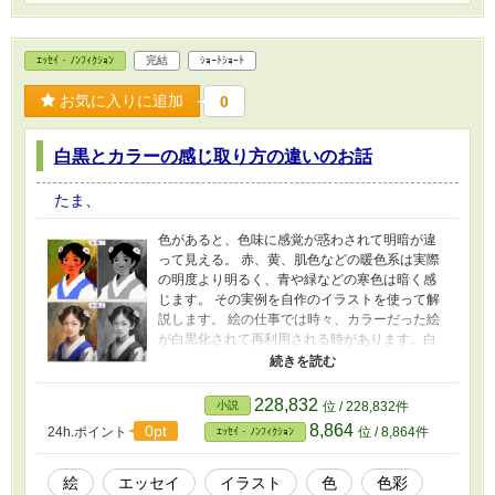
ｴｯｾｲ・ﾉﾝﾌｨｸｼｮﾝ
完結
ｼｮｰﾄｼｮｰﾄ
お気に入りに追加
0
白黒とカラーの感じ取り方の違いのお話
たま、
色があると、色味に感覚が惑わされて明暗が違
って見える。 赤、黄、肌色などの暖色系は実際
の明度より明るく、青や緑などの寒色は暗く感
じます。 その実例を自作のイラストを使って解
説します。 絵の仕事では時々、カラーだった絵
が白黒化されて再利用される時があります。白
黒になって「あれぇ！💦」って事態は避けた
い。 それに白黒にした時に変な絵はカラーでも
ちょっとダメだったりします。 バルールの感覚
228,832
小説
位 / 228,832件
はけっこう大事かもですね。
8,864
0pt
24h.ポイント
位 / 8,864件
ｴｯｾｲ・ﾉﾝﾌｨｸｼｮﾝ
絵
エッセイ
イラスト
色
色彩