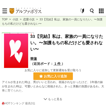
TOP
>
小説
>
恋愛小説
>
33【完結】私は、家族の一員になりたい。〜加護
もちの私だけども愛されない〜
恋愛
完結
短編
R18
33【完結】私は、家族の一員になりた
い。〜加護もちの私だけども愛されな
い〜
華蓮
（近況ボード：
1 件
）
お気に入りに追加して更新通知を受け取ろう
お気に入り追加
アイルが生まれた時は、男がいいと言われ、祝福されなかったけど、1年後の妹
が生まれた時は、可愛いとみんなに祝福された。きっと美貌の加護があるわ。大
事に育てられた。
ハンナリ伯爵では、女神の加護が一番良いとされていた。
HOTランキング 最高2位