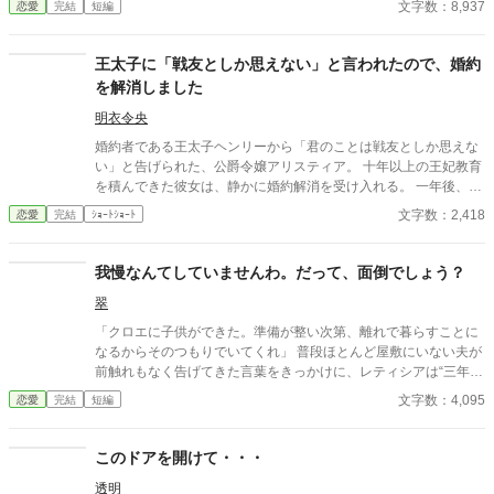
文字数：8,937
恋愛
完結
短編
しても、ジュリアンは「悪気はないんだ」「寛容になりなさい」
と一向に取り合わず、従者の暴走を放置し続ける。 無数の不誠実
な対応に堪忍袋の緒が切れたセシリアは、綿密な記録を携え、建
王太子に「戦友としか思えない」と言われたので、婚約
国記念夜会という晴れの舞台で決着をつけることを決意。大勢の
を解消しました
貴族が見守る中、逃げ場のない完璧な証拠とともに婚約解消を突
きつけ、身勝手な二人と身内を庇い続けた伯爵家を社会的な破滅
明衣令央
へと追い込んでいく。
婚約者である王太子ヘンリーから「君のことは戦友としか思えな
い」と告げられた、公爵令嬢アリスティア。 十年以上の王妃教育
を積んできた彼女は、静かに婚約解消を受け入れる。 一年後、幸
せな結婚を迎えた彼女にとって、ヘンリーのその後は――もうど
文字数：2,418
恋愛
完結
ｼｮｰﾄｼｮｰﾄ
うでもいいことだった。
我慢なんてしていませんわ。だって、面倒でしょう？
翠
「クロエに子供ができた。準備が整い次第、離れで暮らすことに
なるからそのつもりでいてくれ」 普段ほとんど屋敷にいない夫が
前触れもなく告げてきた言葉をきっかけに、レティシアは“三年
間”の契約を終わらせることにした。 赤の他人を屋敷に迎えるこ
文字数：4,095
恋愛
完結
短編
とはしない。 不要なものに感情を砕く理由などない。 「だって、
面倒でしょう？」 不誠実な夫も、無意味な結婚も、 この際すべて
切り捨ててしまいましょう。
このドアを開けて・・・
透明