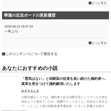
もっと見る
華蓮の近況ボードの更新履歴
2026-06-22 18:47:34
一年ぶり
もっと見る
このコンテンツについて報告する
あなたにおすすめの小説
「悪気はない」と幼馴染の従者を庇い続けた婚約者へ、
真実を突きつけて婚約解消いたします
あずきまんま
公爵令嬢セシリアは、婚約者である伯爵令息ジュリアンとの仲を
深めようと努めていたが、観劇やティータイム、街歩きに至るま
で、ことごとく彼の幼馴染兼専属従者・レオンに邪魔され続けて
いた。セシリアやその父である公爵が度重なる非礼を注意・抗議