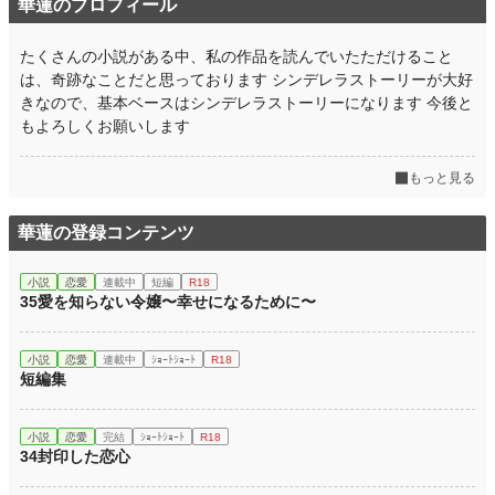
華蓮のプロフィール
たくさんの小説がある中、私の作品を読んでいたただけること
は、奇跡なことだと思っております シンデレラストーリーが大好
きなので、基本ベースはシンデレラストーリーになります 今後と
もよろしくお願いします
もっと見る
華蓮の登録コンテンツ
小説
恋愛
連載中
短編
R18
35愛を知らない令嬢〜幸せになるために〜
小説
恋愛
連載中
ｼｮｰﾄｼｮｰﾄ
R18
短編集
小説
恋愛
完結
ｼｮｰﾄｼｮｰﾄ
R18
34封印した恋心