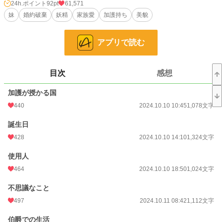
24h.ポイント
92pt
61,571
アスカを可愛がるハンナリ伯爵家。
妹
婚約破棄
妖精
家族愛
加護持ち
美貌
アイルは孤独で、どのように強く生きていくのだろう、、、、
アプリで読む
小説
11,694 位 / 228,863 件
恋愛
5,281 位 / 66,381 件
目次
感想
お気に入り
2,167
加護が授かる国
24h.ポイント
92 pt
440
2024.10.10 10:45
1,078文字
文字数
96,053
誕生日
更新日時
2024.11.02 12:40
428
2024.10.10 14:10
1,324文字
初回公開日時
2024.10.10 10:45
使用人
初回完結日時
2024.11.02 13:58
464
2024.10.10 18:50
1,024文字
週間ポイント
467 pt (15,200 位)
不思議なこと
月間ポイント
3,375 pt (11,257 位)
497
2024.10.11 08:42
1,112文字
年間ポイント
34,394 pt (13,782 位)
伯爵での生活