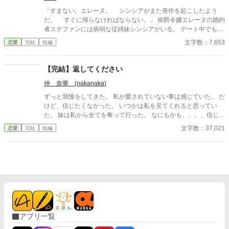
「すまない。エレーヌ。 シンシアがまた発作を起こしたよう
だ。 すぐに帰らなければならない。」 侯爵令嬢エレーヌの婚約
者ステファンには病弱な従姉妹シンシアがいる。 デート中でもシ
ンシアからメッセージが来るとステファンはシンシアのもとに行
文字数：7,653
恋愛
完結
短編
ってしまう。 不安になるエレーヌだがシンシアには秘密があっ
て・・・
【完結】返してください
仲 奈華 (nakanaka)
ずっと我慢をしてきた。 私が愛されていない事は感じていた。 だ
けど、信じたくなかった。 いつかは私を見てくれると思ってい
た。 妹は私から全てを奪って行った。 なにもかも、、、、信じて
いたあの人まで、、、 母から信じられない事実を告げられ、遂に
文字数：37,021
恋愛
完結
短編
私は家から追い出された。 もういい。 もう諦めた。 貴方達は私
の家族じゃない。 私が相応しくないとしても、大事な物を取り返
したい。 だから、、、、 私に全てを、、、 返してください。
アプリ一覧