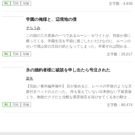
台から退場することを選んだ。全てを燃やし尽くす事で。 そんな
文字数：4,938
BL
完結
短編
俺の行動によってノアが俺に執着することになるとも知らずに。
学園の俺様と、辺境地の僕
そらうみ
この国の三大貴族の一つであるルーン・ホワイトが、何故か僕に
構ってくる。学園生活を平穏に過ごしたいだけなのに、ルーンの
せいで僕は皆の注目の的となってしまった。卒業すれば関わるこ
ともなくなるのに、ルーンは一体…何を考えているんだ？ 【全12
文字数：26,017
BL
完結
短編
話になります。よろしくお願いします。】
氷の婚約者様に破談を申し出たら号泣された
楽矢
【完結／番外編準備中】 目が覚めると、レースの牢獄のような天
蓋付きベッドの上だった。 何も覚えていない出来損ない下級貴族
ミラ。無能だクズだと冷酷な罵詈雑言を浴びせてくる氷の騎士セ
ティアス。 記憶喪失から始まる、２人のファンタジー貴族ラブコ
文字数：86,474
BL
完結
長編
メディ。 ---------- ※注） かっこいい攻はいません。 タイトル通り
そのうち号泣しますのでご注意！ 貴族描写は緩い目で雰囲気だけ
お読みいただけると幸いです。 ハッピーエンドです。 激重感情を
こじらせた攻→受な関係がお好きな同志の方、どうぞよろしくお
願いします！ 全16話 完結済み 他サイトにも同作品を投稿してい
ます。 様子を見ながらそのうち統合するかもしれません。 初めて