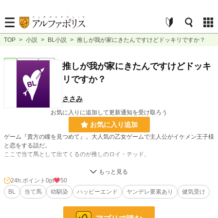
TOP
>
小説
>
BL小説
>
推しが我が家にきたんですけどドッキリですか？
BL
連載中
短編
推しが我が家にきたんですけどドッキ
リですか？
ささみ
お気に入りに追加して更新通知を受け取ろう
お気に入り追加
ゲーム『貴方の瞳を見つめて』。大人気の乙女ゲームで主人公がイケメン王子様
と恋をする話だ。
ここで当て馬として出てくるのが推しのロイ・テッド。
ロイのルートは何故かなく、どのキャラクターのルートでも当て馬として振られ
てしまう。
24h.ポイント
0pt
50
そんな推しが家に召喚された？！…いやいや、漫画じゃないんだしそんなことな
BL
当て馬
幼馴染
ハッピーエンド
ヤンデレ要素あり
健気受け
いよね？…