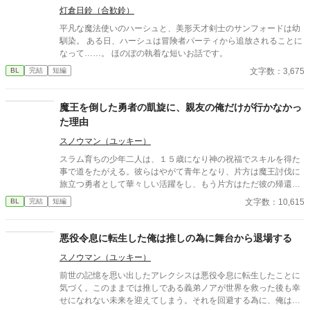
灯倉日鈴（合歓鈴）
平凡な魔法使いのハーシュと、美形天才剣士のサンフォードは幼
馴染。 ある日、ハーシュは冒険者パーティから追放されることに
なって……。 ほのぼの執着な短いお話です。
文字数：3,675
BL
完結
短編
魔王を倒した勇者の凱旋に、親友の俺だけが行かなかっ
た理由
スノウマン（ユッキー）
スラム育ちの少年二人は、１５歳になり神の祝福でスキルを得た
事で道をたがえる。彼らはやがて青年となり、片方は魔王討伐に
旅立つ勇者として華々しい活躍をし、もう片方はただ彼の帰還を
待つ相変わらずスラム暮らしの存在となる。 これは何も持たない
文字数：10,615
BL
完結
短編
青年がただ勇者の帰りを待つ日常を描いた作品です。 無自覚両片
想いの勇者×親友。 読了後、もう一度だけ読み直して頂けると何
か見える世界が変わるかもしれません。
悪役令息に転生した俺は推しの為に舞台から退場する
スノウマン（ユッキー）
前世の記憶を思い出したアレクシスは悪役令息に転生したことに
気づく。このままでは推しである義弟ノアが世界を救った後も幸
せになれない未来を迎えてしまう。それを回避する為に、俺は舞