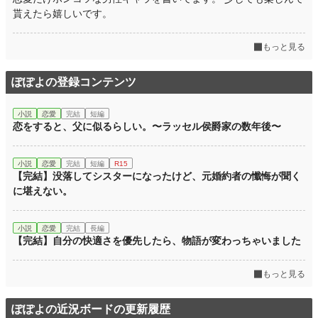
週間ポイント
196 pt (25,220 位)
貰えたら嬉しいです。
月間ポイント
1,266 pt (21,095 位)
もっと見る
年間ポイント
25,434 pt (17,033 位)
ぽぽよの登録コンテンツ
累計ポイント
25,455 pt (63,324 位)
小説
恋愛
完結
短編
恋をすると、父に似るらしい。〜ラッセル侯爵家の数年後〜
小説
恋愛
完結
短編
R15
【完結】没落してシスターになったけど、元婚約者の懺悔が聞く
に堪えない。
小説
恋愛
完結
長編
【完結】自分の快適さを優先したら、物語が変わっちゃいました
もっと見る
ぽぽよの近況ボードの更新履歴