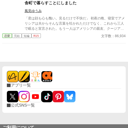
「子を事故で亡くした幼馴染が、心をすり減らして戻ってきたん
舎町で暮らすことにしました
だ。 私はしばらく彼女についていてあげたい」 そう言って私の
物を、つぎつぎ幼馴染に与えていく。 優しかったアナタは幻です
風見ゆうみ
か？ どうぞ、幼馴染とお幸せに、請求書はそちらに回しておきま
「君は顔も心も醜い。見るだけで不快だ」 初夜の晩、寝室でアメ
す。
リシアは夫からそんな言葉を吐かれただけでなく、これから三人
で眠ると宣言された。もう一人はアメリシアの親友、クージアだ
った。 アメリシアが夫のモレイブと婚約したのは七年前。親友と
文字数：86,934
恋愛
完結
短編
R15
出会ったのは十年前。 十年の友情は、結婚式を挙げた当日に失わ
れた。 そして、次の日に聞かされたのは両親の訃報。 アメリシア
は、どんなに辛くても両親の分も生きて幸せになると決め、そん
なに自分のことを見たくないのなら、モレイブと離婚し、彼と絶
対に会うことのない田舎町で暮らしていくことにした。 離婚届を
置いて去ったアメリシアは、田舎町で苦労しながらも、幸せを見
つけていくのだが、モレイブはあんなことを言っておきながら
も、アメリシアと離婚する気はなく――。
アプリ一覧
公式SNS一覧
ご利用について