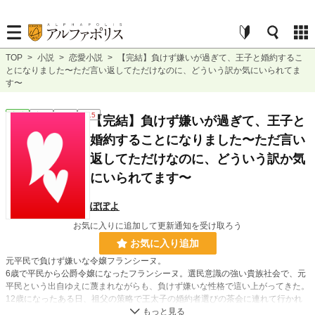
TOP
>
小説
>
恋愛小説
>
【完結】負けず嫌いが過ぎて、王子と婚約するこ
とになりました〜ただ言い返してただけなのに、どういう訳か気にいられてま
す〜
恋愛
完結
長編
R15
【完結】負けず嫌いが過ぎて、王子と
婚約することになりました〜ただ言い
返してただけなのに、どういう訳か気
にいられてます〜
ぽぽよ
お気に入りに追加して更新通知を受け取ろう
お気に入り追加
元平民で負けず嫌いな令嬢フランシーヌ。
6歳で平民から公爵令嬢になったフランシーヌ。選民意識の強い貴族社会で、元
平民という出自ゆえに蔑まれながらも、負けず嫌いな性格で這い上がってきた。
12歳になったある日、祖父の策略で王太子の婚約者選びの茶会に連れて行かれ
る。「元平民の自分など選ばれるはずがない」と高をくくっていたフランシーヌ