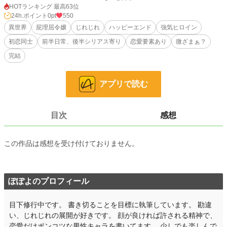
だったが、会場で侮辱され、堪忍袋の緒が切れて、王太子に会うことなく帰路に
HOTランキング 最高63位
ついたフランシーヌ。しかし、この騒動が思わぬ展開を呼ぶことになる――。
24h.ポイント
0pt
550
異世界
屁理屈令嬢
じれじれ
ハッピーエンド
強気ヒロイン
※R15（念のため）
初恋同士
前半日常、後半シリアス寄り
恋愛要素あり
微ざまぁ？
※昆虫描写あり（嫌がらせ演出）
※序盤は事件・日常描写中心
完結
※恋愛要素は中盤以降に本格化します
※後半シリアス寄りに展開します
アプリで読む
小説
228,850 位 / 228,850 件
恋愛
66,375 位 / 66,375 件
目次
感想
お気に入り
56
この作品は感想を受け付けておりません。
24h.ポイント
0 pt
文字数
94,402
ぽぽよのプロフィール
更新日時
2026.01.17 12:10
初回公開日時
2026.01.03 07:58
目下修行中です。 書き切ることを目標に執筆しています。 勘違
い、じれじれの展開が好きです。 顔が良ければ許される精神で、
初回完結日時
2026.01.17 17:50
恋愛だけポンコツな男性キャラを書いてます。 少しでも楽しんで