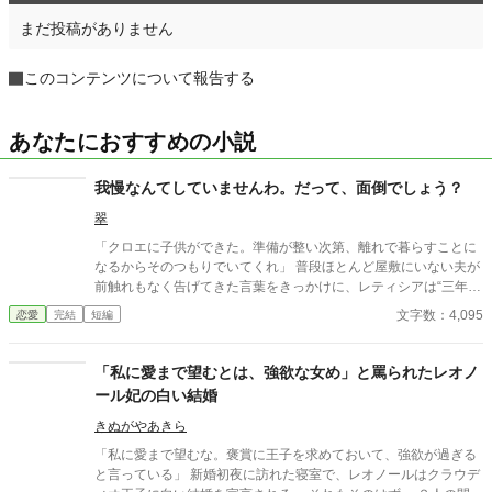
まだ投稿がありません
このコンテンツについて報告する
あなたにおすすめの小説
我慢なんてしていませんわ。だって、面倒でしょう？
翠
「クロエに子供ができた。準備が整い次第、離れで暮らすことに
なるからそのつもりでいてくれ」 普段ほとんど屋敷にいない夫が
前触れもなく告げてきた言葉をきっかけに、レティシアは“三年
間”の契約を終わらせることにした。 赤の他人を屋敷に迎えるこ
文字数：4,095
恋愛
完結
短編
とはしない。 不要なものに感情を砕く理由などない。 「だって、
面倒でしょう？」 不誠実な夫も、無意味な結婚も、 この際すべて
切り捨ててしまいましょう。
「私に愛まで望むとは、強欲な女め」と罵られたレオノ
ール妃の白い結婚
きぬがやあきら
「私に愛まで望むな。褒賞に王子を求めておいて、強欲が過ぎる
と言っている」 新婚初夜に訪れた寝室で、レオノールはクラウデ