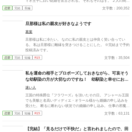
ィオ王子に白い結婚を宣言される。 それもそのはず。 ２人の間に
愛はないーーどころか、この結婚はレオノールが魔王討伐の褒美
文字数：200,352
恋愛
完結
長編
にと国王に要求したものだった。 でも、王子を望んだレオノール
にもそれなりの理由がある。 美しく気高いクラウディオ王子を欲
しいと願った気持ちは本物だ。 だからいくら冷遇されようが、嫌
旦那様は私の親友が好きなようです
がらせを受けようが心は揺るがない。 どこまでも逞しく、軽薄そ
葛葉
うでいて賢い。どこか憎めない魅力を持ったレオノールに、やが
てクラウディオの心は……。 すれ違い、拗れる２人に愛は生まれ
旦那様は私に冷たい。 なのに私の親友とは仲良く笑い合ってい
るのか？ 焦ったい恋と陰謀＋バトルのラブファンタジー。
る。 私は旦那様に離縁を突きつけることにした。 ※完結まで予約
投稿済みです。
文字数：35,504
恋愛
完結
短編
R15
私を運命の相手とプロポーズしておきながら、可哀そう
な幼馴染の方が大切なのですね！ 幼馴染と幸せにお過
ごしください
迷い人
王国の特殊爵位『フラワーズ』を頂いたその日。 アシャール王国
でも美貌と名高いディディエ・オラール様から婚姻の申し込みを
受けた。 断るに断れない状況での婚姻の申し込み。 仕事の邪魔は
しないと言う約束のもと、私はその婚姻の申し出を承諾する。 優
文字数：63,131
恋愛
完結
短編
R15
しい人。 貞節と名高い人。 一目惚れだと、運命の相手だと、彼は
言った。 細やかな気遣いと、距離を保った愛情表現。 私も愛して
おります。 そう告げようとした日、彼は私にこうつげたのです。
【完結】「見るだけで不快だ」と言われましたので、田