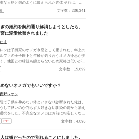
潔な人格と鋼のように鍛えられた肉体 それは、学
にとって最高の生贄の候補に他ならなかった 至高
文字数：236,341
編
筋肉を持つ、精神を削られ意志をなくした青年を太
の神に捧げるため、“水”、“風”、“土”の信奉者達が暗
くし筋肉の操り人形と化した“デク”
繋ぎの婚約を契約通り解消しようとしたら、
師 山奥の男子校で繰り広げられるダークフ
王宮に溺愛軟禁されました
ンタジー
たま
レンは子爵家のオメガ令息として産まれた。年上の
ルファの王子殿下と年齢が釣り合うオメガ令息が少
く、他国との縁組も纏まらないため家格は低いが繋
として一応婚約をしている。王子のことは兄のよう
文字数：15,699
慕っており、初恋の人ではあるけれど、契約終了時
か王子に想い人が現れた時には解消されるものと考
ていた。ところが婚約解消時期の直前に王子宮に軟
孕めないオメガでもいいですか？
された。結婚を承諾するまでここから出さないと王
夜野レオン
から溢れるほどの愛を与えられる。ハッピーエンド
メガバースBLです。
院で子供を孕めない体といきなり診断された俺は、
うして良いのか判らず大好きな幼馴染の前から消え
選択をした。不完全なオメガはお前に相応しくない
ら…… オメガバース作品です。
文字数：4,096
R15
愛人は嫌だったので別れることにしました。