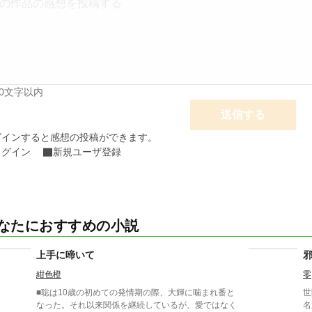
00文字以内
送信する
グインすると感想の投稿ができます。
ログイン
新規ユーザ登録
なたにおすすめの小説
上手に啼いて
紺色橙
零
■聡は10歳の初めての発情期の際、大輝に噛まれ番と
世
なった。それ以来関係を継続しているが、愛ではなく
名