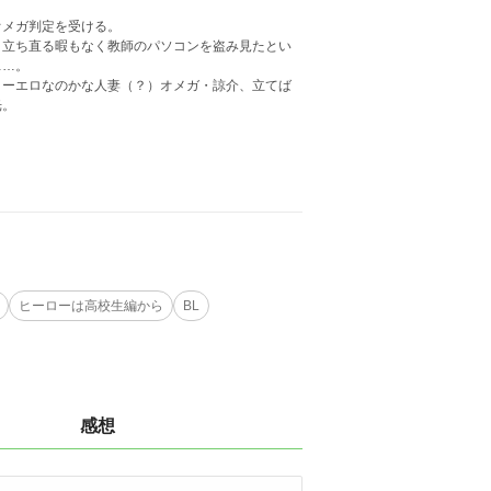
メガ判定を受ける。
、立ち直る暇もなく教師のパソコンを盗み見たとい
……。
ーエロなのかな人妻（？）オメガ・諒介、立てば
光。
ヒーローは高校生編から
BL
感想