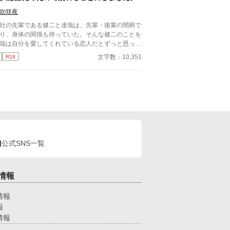
吹咲夜
社の先輩である健二と達哉は、先輩・後輩の間柄で
り、身体の関係も持っていた。そんな健二のことを
哉は自分を愛してくれている恋人だとずっと思って
た。 しかし健二との関係は身体だけで、それ以上
文字数：10,351
R18
ことはない。疑問に思っていた日、健二が結婚した
朝礼で報告が。健二は達哉のことを愛してはいなか
たのか？
公式SNS一覧
情報
情報
報
情報