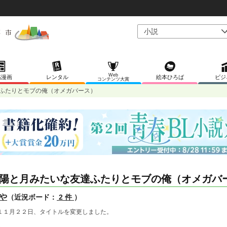
Web
稿漫画
レンタル
絵本ひろば
ビジ
コンテンツ大賞
ふたりとモブの俺（オメガバース）
陽と月みたいな友達ふたりとモブの俺（オメガバ
や
（近況ボード：
2 件
）
１１月２２日、タイトルを変更しました。