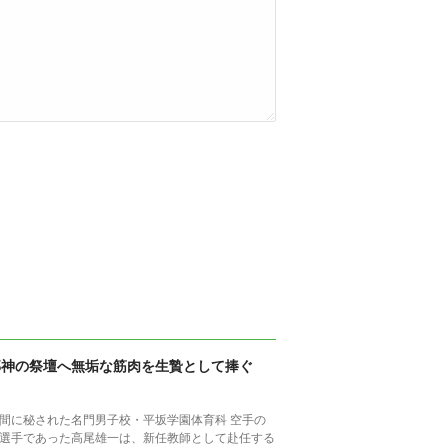
邪神の祭壇へ無垢な筋肉を生贄として捧ぐ
間に秘された名門男子校・平坂学園体育科 空手の
選手であった高尾雄一は、新任教師として赴任する