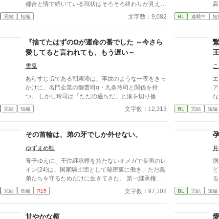
都合と情で続いている現状はそろそろ終わりが見えて
高
いた。 ■注意*独自オメガバース設定。■『それは愛か
園
文字数：9,082
完結
短編
BL
連載中
短
本能か』と同じ世界設定です。関係は一切なし。
の
古
躍する 意志をな
『捨てたはずのΩが運命の番でした ～今さら
消える教
愛してると言われても、もう遅い～
ァ
雪兎
こ
あらすじ Ωである朝霧湊は、事故のような一夜をきっ
エ
かけに、名門企業の御曹司α・九条玲司と関係を持
ア
つ。 しかし玲司は「ただの過ちだ」と湊を切り捨
な
て、政略結婚のためβの婚約者との未来を選んだ。 深
ぎ
文字数：12,313
完結
短編
BL
完結
短編
く傷ついた湊は、彼の前から姿を消す。 数か月後―
に
―。 湊の身体は、これまで誰も知らなかった希少な
期
『遅咲きΩ』として覚醒する。 その瞬間、玲司は初め
え
その首輪は、弟の牙でしか外せない。
て湊こそが運命の番だったと知る。 「戻ってきてく
禁
ゆずまめ鯉
月
れ」 今さら必死に追いかけてくる玲司。 だが湊の隣
子
には、自分を支え続けてくれた医師のα・神崎伊織が
オ
養子ゆえに、王位継承権を持たないオメガで長男のレ
病
いた。 「あなたは俺を捨てたでしょう」 後悔に苦し
イン(24)は、国家騎士団として秘密裏に働き、ただ義
ど
むα、執着する第二のα、そして希少Ωを巡る陰謀。
弟たちを守るためだけに生きてきた。 第一継承権を
る
もう二度と傷つきたくないΩが最後に選ぶ相手とは―
持つアルファで次男のリオール(19)は、そんな兄に
か
文字数：97,102
完結
長編
R15
BL
完結
短編
―。 捨てた側の後悔と執着が加速する、すれ違いオ
「ごく潰し」と陰口を叩く連中を許せなかった。自分
メガバースBL。
を犠牲にしてまで守る価値はないと思っていた。なに
かと怪我の多い国家騎士団を辞めさせたかった。 初
甘やかな檻