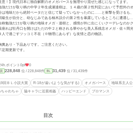
注意！】現代日本に独自解釈のオメガバースを無理やり混ぜた感じになってます。
強だけが取り柄の中学２年生成瀬達樹は、１４歳の第２性判定において予想外のオ
分は地味だから絶対ベータだと信じて疑っていなかったのに……と衝撃を受けるも
同級生が自分と、幼なじみである柚木諒介の第２性を暴露しているところに遭遇し
称勉強だけが取り柄の地味オメガ・達樹と、感情が外に出にくいクーデレなのかク
薬座れば牡丹口を開けばただの中２と称される華やかな美人系残念オメガ・佐々岡
人で過ごすツッコミ不在（※物理にあらず）な友情と恋の物語。
胸糞あり・下品ありです。ご注意ください。
不定期更新です。
24h.ポイント
0pt
0
228,848
31,439
位 / 228,848件
位 / 31,439件
説
BL
第9回ＢＬ小説大賞
R-18が遠い(ような気がする)
オメガバース
地味系主人公
わちゃわちゃ
脇キャラに近親相姦
ハッピーエンド
ブロマンス
目次