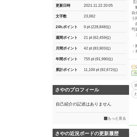
【
更新日時
2021.11.22 20:05
勉
自
文字数
23,062
う
自
24h.ポイント
0 pt (228,848位)
芍
３
週間ポイント
21 pt (62,459位)
・
月間ポイント
42 pt (83,903位)
・
年間ポイント
755 pt (91,990位)
累計ポイント
11,100 pt (92,672位)
小
さやのプロフィール
自己紹介の記述はありません
もっと見る
さやの近況ボードの更新履歴