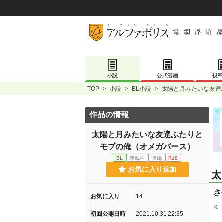
小説
公式漫画
投
TOP
>
小説
>
BL小説
>
太陽と月みたいな友達
作品の情報
太陽と月みたいな友達ふたりと
モブの俺（オメガバース）
BL
連載中
長編
R18
お気に入り追加
太
さ
お気に入り
14
※
初回公開日時
2021.10.31 22:35