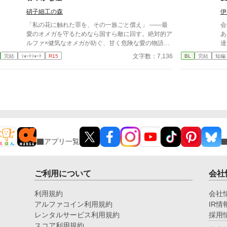
めて訪れた発情期のとき。約束をすっぽかされたリオ
硝子細工の森
伊
ールが不審に思い、兄の部屋へ行くと、国家騎士団の
同僚──グウェンソード(28)に押し倒されるところを
「私の花に触れた罪を、その一族ごと償え」 ――最
会
目撃して激高する。 「今すぐ部屋から出ろ！」 独占
愛のオメガを守るためなら国すら敵に回す。絶対的ア
あ
欲をあらわにしたリオールは、グウェンソードを部屋
ルファ×健気なオメガが紡ぐ、甘く危険な愛の物語。
達
から追い出し、兄であるレインを欲望のままに抱い
オメガバース 美形魔法使い×大人しい異世界転移者元
い
文字数：7,136
完結
ｼｮｰﾄｼｮｰﾄ
R15
BL
完結
短編
た。 翌朝、差し出されたのは特注の首輪──外せるの
司書 魔法世界×獣人世界
の
はリオールのみ。 「俺以外に触らせるな」 そう囁か
と
れたレインは、何年も首輪と弟の執着に縛られ続けて
っ
きた。 弟には婚約者がいるのに、こんな関係を続け
てもいいのか。 本当にこのままでもいいのか。 ひた
すら執着して独占したがる弟と、罪悪感に苛まれる
兄。 その首輪は、いつか弟の牙で血に染まるのか─
─。 どうにかしてレインを落としたいリオールと、弟
との関係に悩むレインのオメガバースです。 リオー
ル・グランケット(19)×レイン・グランケット(24) ※
アプリ一覧
この作品は2015年頃に本文を書き、2017年頃にオメ
ガバースに改稿、さらに2026年に手直しした作品に
なります。読みにくいかもしれません。ご了承くださ
ご利用について
会社
い。 三人称ですが攻めだったり受けだったり視点が
よくかわります。攻め視点多めです。
利用規約
会社
アルファコイン利用規約
IR情
レンタルサービス利用規約
採用
スコア利用規約