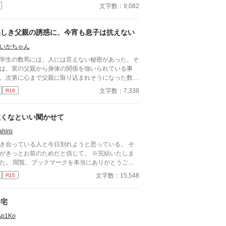
た。 ■注意*独自オメガバース設定。■『それは愛か
文字数：9,082
能か』と同じ世界設定です。関係は一切なし。
美しき父親の誘惑に、今宵も息子は抗えない
いかちゃん
学生の数馬には、人には言えない秘密があった。そ
は、実の父親から身体の関係を強いられている事
。次第に心まで父親に取り込まれそうになった数馬
、彼女を作り父親との関係にピリオドを打とうとす
文字数：7,338
R18
。だが、父の誘惑は止まる事はなかった。 実の親
による禁断の関係です。
泣くなといい聞かせて
hiro
き合っている人と今日別れようと思っている。 そ
がきっとお前のためだと信じて。 ※完結いたしま
た。 閲覧、ブックマークを本当にありがとうござ
ました。
文字数：15,548
R15
帰宅
Ap1Ko