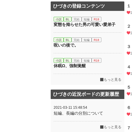
ひづきの登録コンテンツ
１
小説
BL
完結
短編
R18
変態を拗らせた男の可愛い愛弟子
２
小説
BL
完結
短編
R18
呪いの後で。
３
小説
BL
完結
短編
R18
休眠Ω、強制覚醒
４
もっと見る
５
ひづきの近況ボードの更新履歴
６
2021-03-11 15:48:54
短編、長編の分別について
もっと見る
７