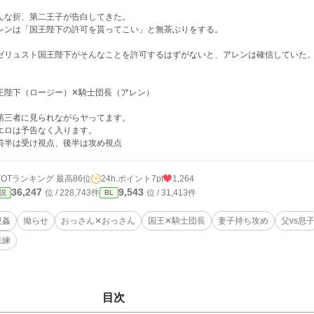
んな折、第二王子が告白してきた。
レンは「国王陛下の許可を貰ってこい」と無茶ぶりをする。
ゼリュスト国王陛下がそんなことを許可するはずがないと、アレンは確信していた
王陛下（ロージー）✕騎士団長（アレン）
第三者に見られながらヤってます。
エロは予告なく入ります。
前半は受け視点、後半は攻め視点
HOTランキング 最高86位
24h.ポイント
7pt
1,264
36,247
9,543
位 / 228,743件
位 / 31,413件
説
BL
視姦
拗らせ
おっさん✕おっさん
国王✕騎士団長
妻子持ち攻め
父vs息
未練
目次