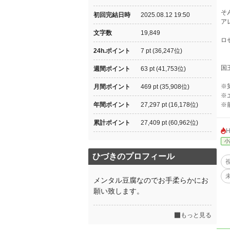
そ
初回完結日時
2025.08.12 19:50
ア
文字数
19,849
ロ
24h.ポイント
7 pt (36,247位)
国
週間ポイント
63 pt (41,753位)
※
月間ポイント
469 pt (35,908位)
※
年間ポイント
27,297 pt (16,178位)
※
累計ポイント
27,409 pt (60,962位)
小
ひづきのプロフィール
メンタル豆腐なのでお手柔らかにお
願い致します。
もっと見る