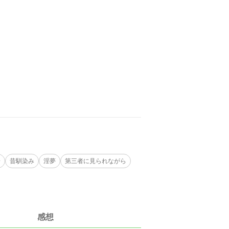
。
子
昔馴染み
淫夢
第三者に見られながら
感想