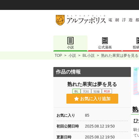
小説
公式漫画
投
TOP
>
小説
>
BL小説
>
熟れた果実は夢を見る
作品の情報
熟れた果実は夢を見る
BL
完結
短編
R18
お気に入り追加
熟
お気に入り
85
ひ
初回公開日時
2025.08.12 19:50
騎
て
更新日時
2025.08.12 19:50