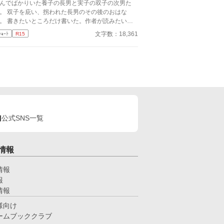
んでばかりいた養子の長男と実子の双子の次男た
れた長男のその後のおはな
け書いた。作者が読みたいだ
です。
文字数：18,361
ｼｮｰﾄ
R15
公式SNS一覧
情報
情報
報
情報
様向け
ームブッククラブ