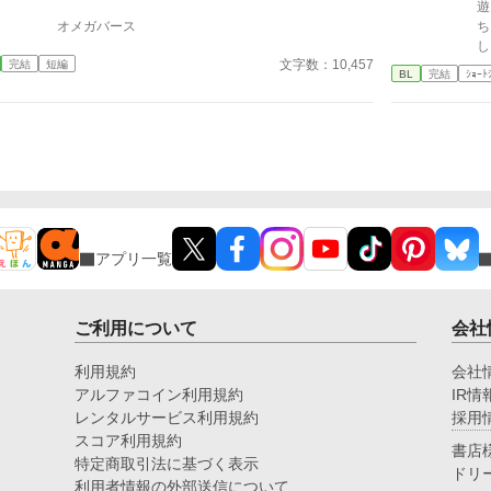
遊
オメガバース
ち。 双子を庇い、拐わ
し。 書きたいところだ
文字数：10,457
完結
短編
け
BL
完結
ｼｮｰﾄ
アプリ一覧
ご利用について
会社
利用規約
会社
アルファコイン利用規約
IR情
レンタルサービス利用規約
採用
スコア利用規約
書店
特定商取引法に基づく表示
ドリ
利用者情報の外部送信について