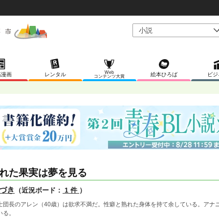
Web
稿漫画
レンタル
絵本ひろば
ビジ
コンテンツ大賞
れた果実は夢を見る
づき
（近況ボード：
1 件
）
士団長のアレン（40歳）は欲求不満だ。性癖と熟れた身体を持て余している。アナ
いる。