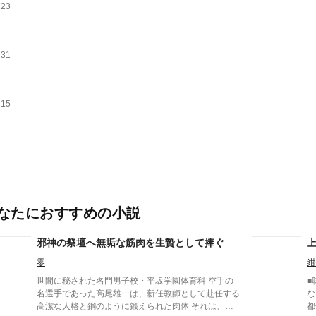
123
131
215
なたにおすすめの小説
邪神の祭壇へ無垢な筋肉を生贄として捧ぐ
零
紺
世間に秘された名門男子校・平坂学園体育科 空手の
■
名選手であった高尾雄一は、新任教師として赴任する
な
高潔な人格と鋼のように鍛えられた肉体 それは、学
都