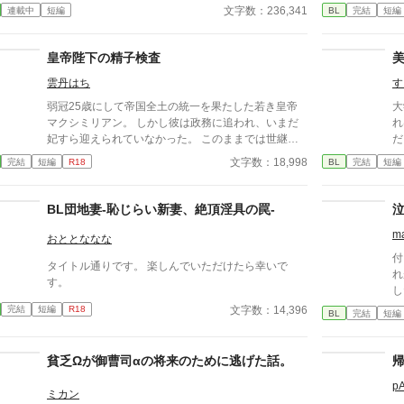
園にとって最高の生贄の候補に他ならなかった 至高
い
文字数：236,341
連載中
短編
BL
完結
短編
の筋肉を持つ、精神を削られ意志をなくした青年を太
本
古の神に捧げるため、“水”、“風”、“土”の信奉者達が暗
躍する 意志をなくし筋肉の操り人形と化した“デク”
皇帝陛下の精子検査
消える教師 山奥の男子校で繰り広げられるダークフ
雲丹はち
す
ァンタジー
弱冠25歳にして帝国全土の統一を果たした若き皇帝
大
マクシミリアン。 しかし彼は政務に追われ、いまだ
れ
妃すら迎えられていなかった。 このままでは世継ぎ
だ
が産まれるかどうかも分からない。 焦れた官僚たち
は
文字数：18,998
完結
短編
R18
BL
完結
短編
に迫られ、マクシミリアンは世にも屈辱的な『検査』
る
を受けさせられることに――!?
子
BL団地妻-恥じらい新妻、絶頂淫具の罠-
ma
おととななな
付
タイトル通りです。 楽しんでいただけたら幸いで
れ
す。
し
い
文字数：14,396
完結
短編
R18
BL
完結
短編
貧乏Ωが御曹司αの将来のために逃げた話。
p
ミカン