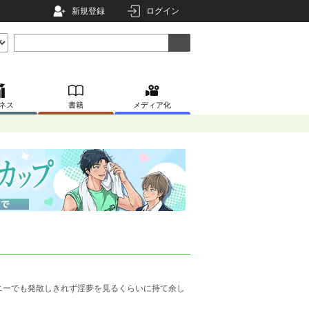
新規登録
ログイン
ネス
書籍
メディア化
ニーでも発散しきれず淫夢を見るくらいに持て余し