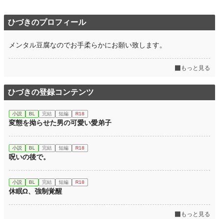
年間ポイント
8,595 pt (34,326 位)
ひづきのプロフィール
累計ポイント
47,504 pt (45,827 位)
メンタル豆腐なのでお手柔らかにお願い致します。
もっと見る
ひづきの登録コンテンツ
小説
BL
完結
短編
R18
変態を拗らせた男の可愛い愛弟子
小説
BL
完結
短編
R18
呪いの後で。
小説
BL
完結
短編
R18
休眠Ω、強制覚醒
もっと見る