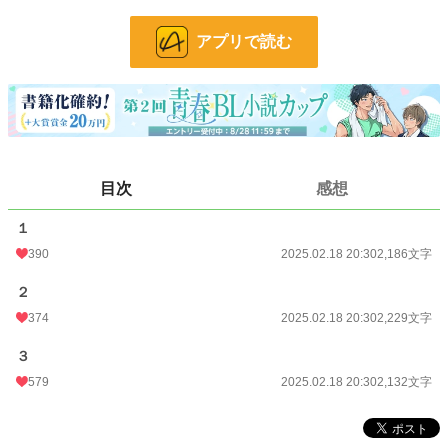
優秀で、眉目秀麗で、寡黙なリューダス殿下が豹変した！？
アプリで読む
※エロなし、キス止まり
小説
25,117 位 / 228,618 件
BL
6,386 位 / 31,392 件
目次
感想
お気に入り
159
１
24h.ポイント
21 pt
390
2025.02.18 20:30
2,186文字
文字数
6,547
２
更新日時
2025.02.18 20:30
374
2025.02.18 20:30
2,229文字
初回公開日時
2025.02.18 20:30
３
初回完結日時
2025.02.18 20:30
579
2025.02.18 20:30
2,132文字
週間ポイント
140 pt (29,604 位)
月間ポイント
441 pt (36,944 位)