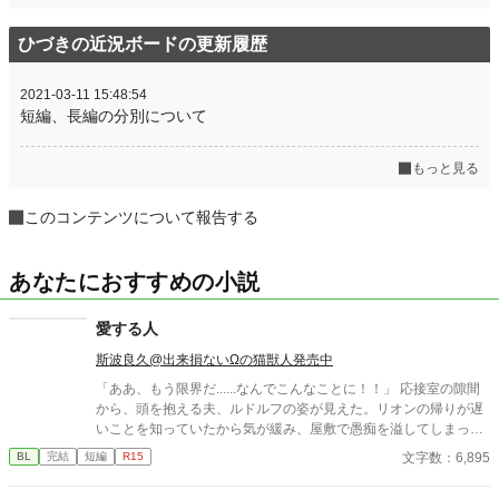
ひづきの近況ボードの更新履歴
2021-03-11 15:48:54
短編、長編の分別について
もっと見る
このコンテンツについて報告する
あなたにおすすめの小説
愛する人
斯波良久@出来損ないΩの猫獣人発売中
「ああ、もう限界だ......なんでこんなことに！！」 応接室の隙間
から、頭を抱える夫、ルドルフの姿が見えた。リオンの帰りが遅
いことを知っていたから気が緩み、屋敷で愚痴を溢してしまった
のだろう。 三年前、ルドルフの家からの申し出により、リオンは
文字数：6,895
BL
完結
短編
R15
彼と政略的な婚姻関係を結んだ。けれどルドルフには愛する男性
がいたのだ。 『限界』という言葉に悩んだリオンはやがてひとつ