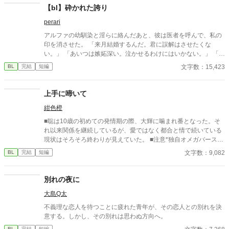
の決断をする。
【bl】砕かれた誇り
perari
アルファの幼馴染と淫らに絡んだあと、彼は医者を呼んで、私の
印を消させた。 「来月結婚するんだ。君に誤解はさせたくな
い。」 「あいつは嫉妬深い。泣かせるわけにはいかない。」 「君
ももう年頃の残り物のオメガだろ？ 俺の印をつけたまま、他の
文字数：15,423
BL
完結
短編
アルファとお見合いするなんてありえない。」 彼は冷たく、けれ
どどこか薄情な笑みを浮かべながら、一枚の小切手を私に投げ渡
す。 「長い間、俺に従ってきたんだから、君を傷つけたりはしな
上手に啼いて
い。」 「結婚の日には招待状を送る。必ず来て、席につけよ。」
紺色橙
--- いくつかのコメントを拝見し、大変申し訳なく思っておりま
す。 私は現在日本語を勉強しており、この文章はAI作品ではあり
■聡は10歳の初めての発情期の際、大輝に噛まれ番となった。そ
ませんが、 一部に翻訳ソフトを使用しています。 もし読んでくだ
れ以来関係を継続しているが、愛ではなく都合と情で続いている
さる中で日本語のおかしな点をご指摘いただけましたら、 本当に
現状はそろそろ終わりが見えていた。 ■注意*独自オメガバース設
ありがたく思います。
定。■『それは愛か本能か』と同じ世界設定です。関係は一切な
文字数：9,082
BL
完結
短編
し。
別れの夜に
大島Q太
不義理な恋人を待つことに疲れた青年が、その恋人との別れを決
意する。しかし、その別れは思わぬ方向へ。
BL
完結
短編