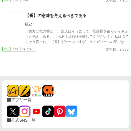
文字数：7,268
【番】の意味を考えるべきである
ゆい
「貴方は私の番だ！」 獣人はそう言って、旦那様を後ろからギュ
ッと抱きしめる。 「ああ！旦那様を離してください！」 私は慌て
てそう言った。 【番】がテーマですが、オメガバースの話ではあ
りません。 男女いる世界です。獣人が出てきます。同性婚も認め
文字数：2,880
BL
完結
ｼｮｰﾄｼｮｰﾄ
られています。 思いつきで書いておりますので、読みにくい部分
があるかもしれません。 楽しんでいただけたら、幸いです。
アプリ一覧
公式SNS一覧