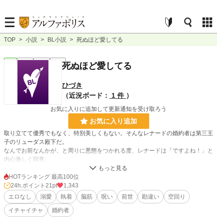
TOP
>
小説
>
BL小説
>
死ぬほど愛してる
BL
完結
短編
R15
死ぬほど愛してる
ひづき
（近況ボード：
1 件
）
お気に入りに追加して更新通知を受け取ろう
お気に入り追加
取り立てて優秀でもなく、特別美しくもない。そんなレナードの婚約者は第三王
子のリューダス殿下だ。
なんでお前なんかが、と周りに悪態をつかれる度、レナードは「ですよね！」と
内心激しく同意。
こんな不毛な婚約からリューダス殿下を解放して差し上げたい。
HOTランキング 最高100位
そんなタイミングでレナードは死に至る呪いをかけられた。
24h.ポイント
21pt
1,343
よし！これでリューダス殿下を自由にしてあげられる！！
エロなし
溺愛
執着
脳筋
呪い
前世
勘違い
空回り
イチャイチャ
婚約者
「両足切り落としてでも連れ戻すから覚えておけ」