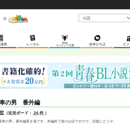
Web
稿漫画
レンタル
絵本ひろば
ビジ
コンテンツ大賞
車の男 番外編
世
（近況ボード：
24 件
）
電車の男」番外編置き場です。本編終了後のお話ですので、読後にどうぞ。