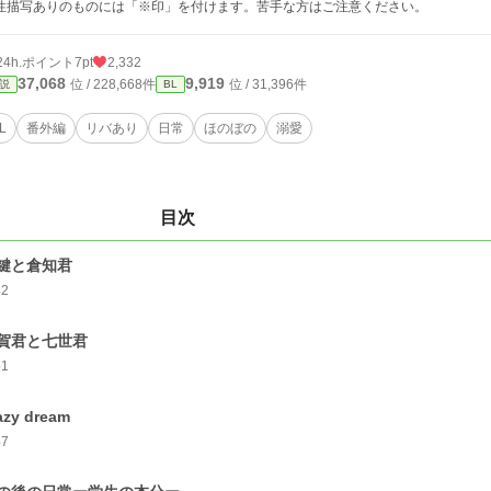
性描写ありのものには「※印」を付けます。苦手な方はご注意ください。
24h.ポイント
7pt
2,332
37,068
9,919
位 / 228,668件
位 / 31,396件
説
BL
L
番外編
リバあり
日常
ほのぼの
溺愛
目次
鍵と倉知君
42
賀君と七世君
51
azy dream
47