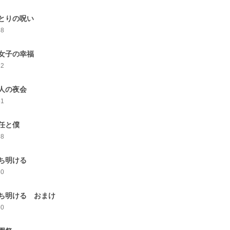
とりの呪い
38
女子の幸福
62
人の夜会
51
任と僕
58
ち明ける
60
ち明ける おまけ
60