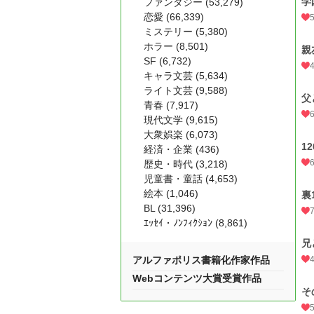
学
ファンタジー (53,279)
恋愛 (66,339)
ミステリー (5,380)
ホラー (8,501)
親
SF (6,732)
キャラ文芸 (5,634)
ライト文芸 (9,588)
父
青春 (7,917)
現代文学 (9,615)
大衆娯楽 (6,073)
12
経済・企業 (436)
歴史・時代 (3,218)
児童書・童話 (4,653)
絵本 (1,046)
裏
BL (31,396)
ｴｯｾｲ・ﾉﾝﾌｨｸｼｮﾝ (8,861)
兄
アルファポリス書籍化作家作品
Webコンテンツ大賞受賞作品
そ