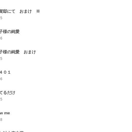
賀邸にて おまけ ※
35
子様の純愛
36
子様の純愛 おまけ
45
４０１
56
てるだけ
35
w me
38