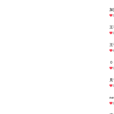
加
王
王
０
見
ne