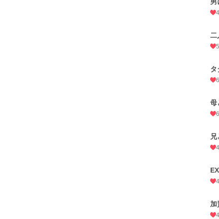
男
二
タ
母
兄
E
加