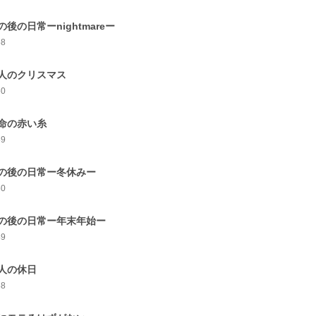
の後の日常ーnightmareー
58
人のクリスマス
60
命の赤い糸
59
の後の日常ー冬休みー
50
の後の日常ー年末年始ー
49
人の休日
58