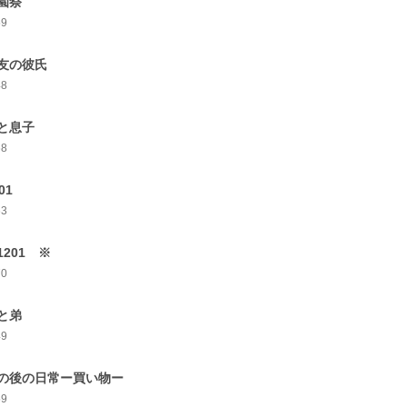
園祭
59
友の彼氏
48
と息子
68
01
63
1201 ※
70
と弟
49
の後の日常ー買い物ー
59