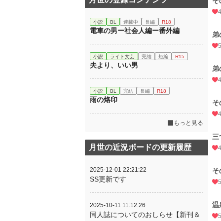
そ
小説
BL
連載中
長編
R18
電車の男ー社会人編ー番外編
弟
小説
ライト文芸
完結
短編
R15
夫より、いい男
弟
小説
BL
完結
長編
R18
雨の烙印
そ
もっと見る
三
月世の近況ボードの更新履歴
2025-12-01 22:21:22
そ
SS更新です
温
2025-10-11 11:12:26
同人誌についてのおしらせ【新刊＆