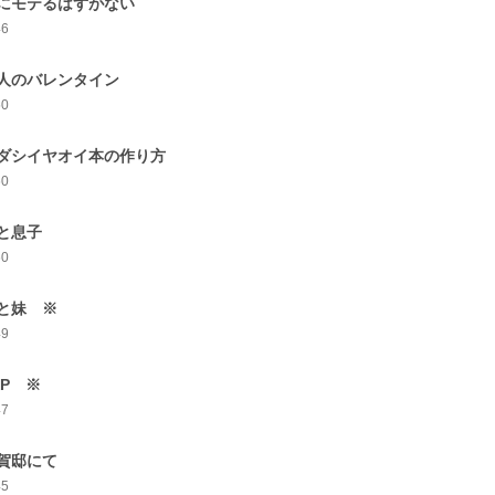
にモテるはずがない
46
人のバレンタイン
50
ダシイヤオイ本の作り方
60
と息子
60
と妹 ※
49
XP ※
47
賀邸にて
45