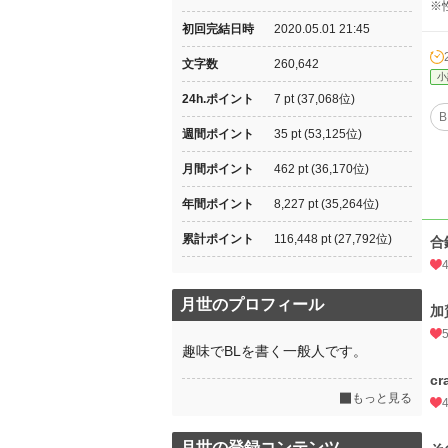
※
初回完結日時
2020.05.01 21:45
文字数
260,642
小
24h.ポイント
7 pt (37,068位)
B
週間ポイント
35 pt (53,125位)
月間ポイント
462 pt (36,170位)
年間ポイント
8,227 pt (35,264位)
累計ポイント
116,448 pt (27,792位)
合
月世のプロフィール
加
趣味でBLを書く一般人です。
cr
もっと見る
月世の登録コンテンツ