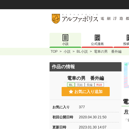
小説
公式漫画
投
TOP
>
小説
>
BL小説
>
電車の男 番外編
作品の情報
電車の男 番外編
BL
完結
長編
R18
お気に入り追加
電
お気に入り
377
月
初回公開日時
2020.04.30 21:50
「
更新日時
2023.01.30 14:07