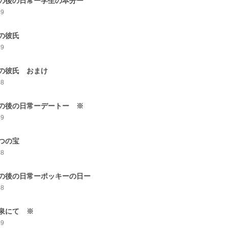
の後の日常ー学生の本分ー
49
の彼氏
59
の彼氏 おまけ
48
の後の日常ーデートー ※
49
つの宝
48
の後の日常ーポッキーの日ー
58
泉にて ※
59