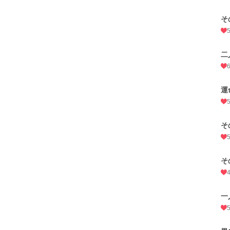
そ
二
運
そ
そ
一