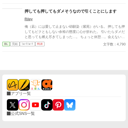
押しても押してもダメそうなので引くことにします
Riley
俺（凪）には愛して止まない幼馴染（紫苑）がいる。 押しても押
してもビクともしない余裕の態度に心が折れた。 引いたらダメだ
と思っても燃え尽きてしまった…。 ちょっと休憩…。会えないと
寂しいけど、引くと言ったからには自分からいけない…
文字数：4,790
BL
完結
ｼｮｰﾄｼｮｰﾄ
R18
アプリ一覧
公式SNS一覧