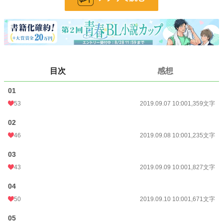
他サイトにも公開しています
小説
30,162 位 / 228,634 件
BL
7,715 位 / 31,390 件
お気に入り
114
目次
感想
24h.ポイント
14 pt
01
文字数
14,927
53
2019.09.07 10:00
1,359文字
更新日時
2019.09.15 10:00
02
初回公開日時
2019.09.07 10:00
46
2019.09.08 10:00
1,235文字
初回完結日時
2019.09.15 16:20
03
週間ポイント
63 pt (41,753 位)
43
2019.09.09 10:00
1,827文字
月間ポイント
399 pt (38,704 位)
04
50
2019.09.10 10:00
1,671文字
年間ポイント
5,142 pt (45,356 位)
累計ポイント
53,128 pt (43,202 位)
05