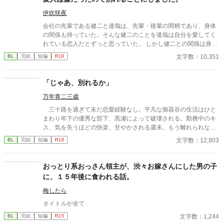
伊吹咲夜
会社の先輩である健二と達哉は、先輩・後輩の間柄であり、身体
の関係も持っていた。そんな健二のことを達哉は自分を愛してく
れている恋人だとずっと思っていた。 しかし健二との関係は身体
だけで、それ以上のことはない。疑問に思っていた日、健二が結
文字数：10,351
BL
完結
短編
R18
婚したと朝礼で報告が。健二は達哉のことを愛してはいなかった
のか？
「じゃあ、別れるか」
万年青二三歳
三十路を過ぎて未だ恋愛経験なし。平凡な御器谷の生活はひと
まわり年下の優秀な部下、黒瀬によって破壊される。勤務中のキ
ス、気を失うほどの快楽、甘やかされる週末。もう離れられな
い、と御器谷は自覚するが、一時の怒りで「じゃあ、別れるか」
文字数：12,803
BL
完結
短編
R18
と言ってしまう。自分を甘やかし、望むことしかしない部下は別
れを選ぶのだろうか。 期待の若手×中間管理職。年齢は一回り
違い。年の差ラブ。 ケンカップル好きへ捧げます。 ムーンラ
おっとり系おっさん領主が、渋々お嫁さんにした男の子
イトノベルズより転載（「多分、じゃない」より改題）。
に、１５年後に食われる話。
梅したら
タイトルが全て
文字数：1,244
BL
完結
短編
R15