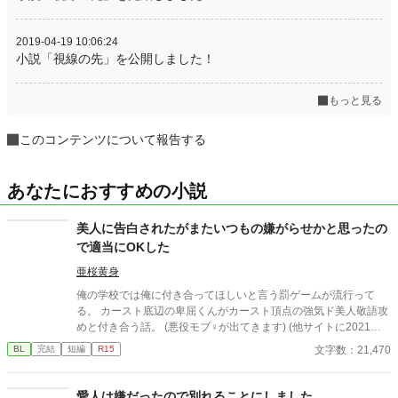
2019-04-19 10:06:24
小説「視線の先」を公開しました！
もっと見る
このコンテンツについて報告する
あなたにおすすめの小説
美人に告白されたがまたいつもの嫌がらせかと思ったの
で適当にOKした
亜桜黄身
俺の学校では俺に付き合ってほしいと言う罰ゲームが流行って
る。 カースト底辺の卑屈くんがカースト頂点の強気ド美人敬語攻
めと付き合う話。 (悪役モブ♀が出てきます) (他サイトに2021
年〜掲載済)
文字数：21,470
BL
完結
短編
R15
愛人は嫌だったので別れることにしました。