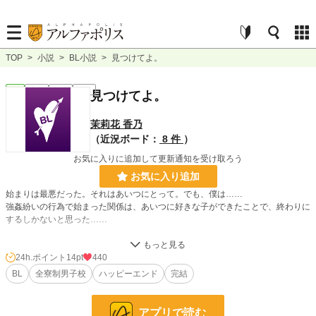
TOP
>
小説
>
BL小説
>
見つけてよ。
BL
完結
短編
R18
見つけてよ。
茉莉花 香乃
（近況ボード：
8 件
）
お気に入りに追加して更新通知を受け取ろう
お気に入り追加
始まりは最悪だった。それはあいつにとって。でも、僕は……
強姦紛いの行為で始まった関係は、あいつに好きな子ができたことで、終わりに
するしかないと思った……
「見ぃつけた。」と同じ学校が舞台です
主人公二人は前作には登場していません。（受は名前だけ）前作の登場人物とエ
24h.ポイント
14pt
440
ピソードが背景に（薄っすら）あるので、スピンオフと言うか、何と言うか…
BL
全寮制男子校
ハッピーエンド
完結
アプリで読む