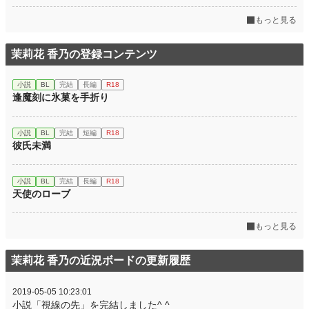
もっと見る
茉莉花 香乃の登録コンテンツ
小説
BL
完結
長編
R18
逢魔刻に氷菓を手折り
小説
BL
完結
短編
R18
彼氏未満
小説
BL
完結
長編
R18
天使のローブ
もっと見る
茉莉花 香乃の近況ボードの更新履歴
2019-05-05 10:23:01
小説「視線の先」を完結しました^ ^