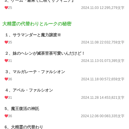
3、ゲーム『最果てに咲くサフィニア』
24h.ポイント
7 pt
25
2024.11.03 12:29
5,279文字
文字数
53,022
大精霊の代替わりとルークの秘密
更新日時
2025.07.02 13:44
１、サラマンダーと魔力譲渡※
初回公開日時
2024.10.26 10:17
35
2024.11.08 22:03
2,759文字
週間ポイント
42 pt (48,661 位)
２、妹のヘレンが滅茶苦茶可愛いんだけど！
月間ポイント
217 pt (50,004 位)
31
2024.11.13 01:07
3,395文字
年間ポイント
3,297 pt (55,372 位)
３、マルガレーテ・ファルシオン
累計ポイント
26,811 pt (61,599 位)
36
2024.11.18 00:57
2,659文字
４、アベル・ファルシオン
31
2024.11.28 14:45
3,821文字
5、魔王復活の神託
36
2024.12.06 00:08
3,335文字
6、大精霊の代替わり