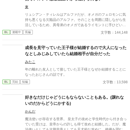
東
リュシアン・ティレルはアルファだが、オメガのフェロモンに気
持ち悪くなる欠陥品のアルファ。そのことを周囲に隠しながら生
活しているため、異母弟のオメガであるライモントに手ひどい態
度をとってしまい、世間からの評判は悪い。 ある日、気分の悪さ
文字数：144,148
BL
連載中
長編
に逃げ込んだ先で、ひとりの王子につかまる・・・という話で
す。
成長を見守っていた王子様が結婚するので大人になった
なとしみじみしていたら結婚相手が自分だった
みたこ
年の離れた友人として接していた王子様となぜか結婚することに
なったおじさんの話です。
文字数：13,598
BL
完結
短編
好きなだけじゃどうにもならないこともある。(譲れな
いのだからどうにかする)
かんだ
魔法使いが存在する世界。 皇太子の攻めと学生時代から付き合っ
ていた受けは、皇帝からの許しも得て攻めと結婚した。だが、魔
法使いとしても次期皇帝としても天才的な攻めに、後継を望む周