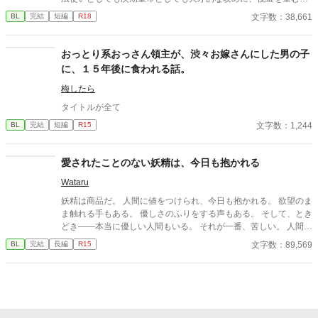
囲は多い。 好きなだけではどうにもならないと理解している受け
文字数：38,661
BL
完結
短編
R18
は、攻めに後継を作ることを進言するしかなく…。
おっとり系おっさん領主が、渋々お嫁さんにした男の子
に、１５年後に食われる話。
梅したら
タイトルが全て
文字数：1,244
BL
完結
短編
R15
愛されたことのない妖精は、今日も抱かれる
Wataru
妖精は商品だ。 人間に値をつけられ、今日も抱かれる。 欲望のま
ま触れる手もある。 優しさのふりをする声もある。 そして、とき
どき――本当に優しい人間もいる。 それが一番、苦しい。 人間に
消費されることには慣れている。 傷つくことにも。 それでも恋を
文字数：89,569
BL
完結
長編
R15
してしまう。 抱かれなくてもいい。 選ばれなくてもいい。 ただ
一度だけ、 「お前がいい」と言われたかった。 優しさが刃にな
る、 檻の中の妖精たちの切ないBL短編集。