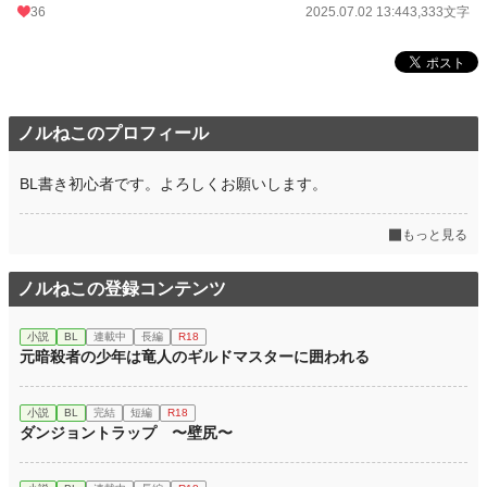
36
2025.07.02 13:44
3,333文字
ノルねこのプロフィール
BL書き初心者です。よろしくお願いします。
もっと見る
ノルねこの登録コンテンツ
小説
BL
連載中
長編
R18
元暗殺者の少年は竜人のギルドマスターに囲われる
小説
BL
完結
短編
R18
ダンジョントラップ 〜壁尻〜