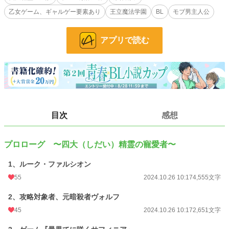
時から四大精霊（火のサラマンダー、風のシルフ、水のウンディーネ、地のノー
乙女ゲーム、ギャルゲー要素あり
王立魔法学園
BL
モブ男主人公
ム）に懐かれており、精霊の力を借りて辺境領にある魔獣が棲む常闇の森で子供
の頃から戦ってきたため、柔かな態度や丁寧な言葉遣い、母親似の美麗な相貌に
似合わず、荒事にすぐ顔を突っ込むような脳筋に育っていた。
アプリで読む
十五歳になり、王都にある王立ルサルカ魔法学園に入るため、ゲームの攻略対象
者である侍従（記憶なし）とともに出向いたルークは、なぜか行く先々で無自覚
に登場人物たちに執着され、その結果、本来攻略対象者が行うはずのもろもろの
事件に巻き込まれ、ゲームのシナリオを崩壊させていく。
ーーそしてこの話はシナリオを崩壊させるルークを覗き見て楽しむ大精霊サマ
（前世の記憶あり）の目線でおおくりします。
目次
感想
大精霊×ルーク（攻めが変わる時もあります）
プロローグ 〜四大（しだい）精霊の寵愛者〜
ムーンライトノベルズさんでも公開しています。こちらの方が完全版。
1、ルーク・ファルシオン
※18禁、残酷な描写は保険です。
55
2024.10.26 10:17
4,555文字
小説
37,052 位 / 228,709 件
2、攻略対象者、元暗殺者ヴォルフ
BL
9,773 位 / 31,407 件
45
2024.10.26 10:17
2,651文字
お気に入り
94