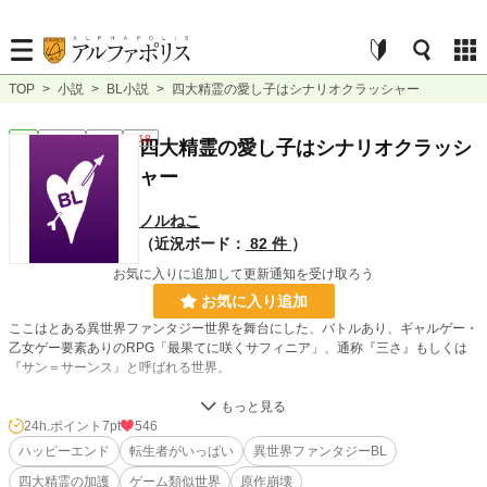
TOP
>
小説
>
BL小説
>
四大精霊の愛し子はシナリオクラッシャー
BL
連載中
長編
R18
四大精霊の愛し子はシナリオクラッシ
ャー
ノルねこ
（近況ボード：
82 件
）
お気に入りに追加して更新通知を受け取ろう
お気に入り追加
ここはとある異世界ファンタジー世界を舞台にした、バトルあり、ギャルゲー・
乙女ゲー要素ありのRPG「最果てに咲くサフィニア」、通称『三さ』もしくは
『サン＝サーンス』と呼ばれる世界。
その世界に生を受けた辺境伯の嫡男ルーク・ファルシオンは転生者ーーーではな
い。そう、ルークは攻略対象者でもなく、隠しキャラでもなく、モブですらなか
24h.ポイント
7pt
546
った。
ハッピーエンド
転生者がいっぱい
異世界ファンタジーBL
四大精霊の加護
ゲーム類似世界
原作崩壊
ゲームに登場しているのかすらもあやふやな存在のルークだが、なぜか生まれた