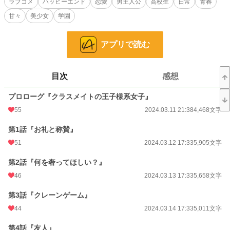
ラブコメ
ハッピーエンド
恋愛
男主人公
高校生
日常
青春
ナンパから助けたことをきっかけに、洋平は千弦との関わりが増えていく。
甘々
美少女
学園
お礼にと放課後にアイスを食べたり、昼休みに一緒にお昼ご飯を食べたり、お
互いの家に遊びに行ったり。クラスメイトの王子様系女子との温かくて甘い青春
ラブコメディ！
アプリで読む
※特別編5が完結しました！（2026.6.26）
※小説家になろうとカクヨムでも公開しています。
※お気に入り登録、いいね、感想などお待ちしております。
目次
感想
小説
25,084 位 / 228,585 件
プロローグ『クラスメイトの王子様系女子』
恋愛
10,843 位 / 66,314 件
55
2024.03.11 21:38
4,468文字
お気に入り
128
第1話『お礼と称賛』
24h.ポイント
21 pt
51
2024.03.12 17:33
5,905文字
文字数
709,153
第2話『何を奢ってほしい？』
更新日時
46
2026.06.26 17:35
2024.03.13 17:33
5,658文字
初回公開日時
2024.03.11 21:38
第3話『クレーンゲーム』
44
2024.03.14 17:33
5,011文字
初回完結日時
2024.05.11 17:39
第4話『友人』
週間ポイント
147 pt (28,818 位)