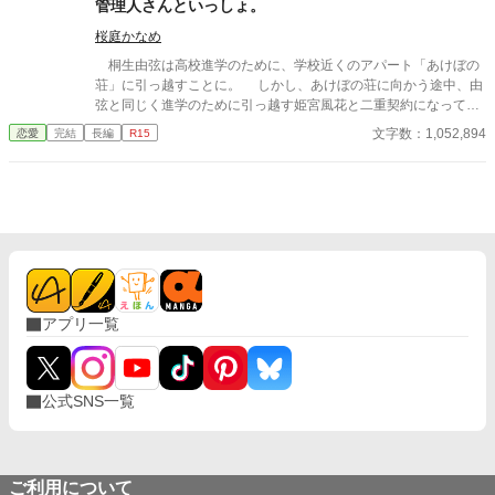
管理人さんといっしょ。
かな学園青春ラブコメディ！ ※特別編9が完結しました！（20
年生なってから志穂の態度がよそよそしくなってきた。 登下校も
26.3.6） ※小説家になろう（N6867GW）、カクヨムでも公開
桜庭かなめ
別々になり、学校で話しかけてくることも無くなった。 志穂の心
しています。 ※お気に入り登録、感想などお待ちしています。
が自分から離れていってしまっている気がした春樹は焦ってい
桐生由弦は高校進学のために、学校近くのアパート「あけぼの
た。 彼女と話がしたい。笑った顔が見たい。 志穂と一緒に帰ろう
荘」に引っ越すことに。 しかし、あけぼの荘に向かう途中、由
と、彼女が部活動を行っている体育館へ向かったのだが……。 そ
弦と同じく進学のために引っ越す姫宮風花と二重契約になってお
こで春樹が耳にしたのは、自分の悪口を言って部活の友達と楽し
り、既に引っ越しの作業が始まっているという連絡が来る。 風
文字数：1,052,894
恋愛
完結
長編
R15
そうにしている志穂の声だった。 その瞬間、春樹の中で志穂に対
花に部屋を譲ったが、あけぼの荘に空き部屋はなく、由弦の希望
する想いや信頼は……消滅した。
する物件が近くには一切ないので、新しい住まいがなかなか見つ
からない。そんなとき、 「責任を取らせてください！ 私と一緒
に暮らしましょう」 高校2年生の管理人・白鳥美優からのそん
な提案を受け、由弦と彼女と一緒に同居すると決める。こうして
由弦は1学年上の女子高生との共同生活が始まった。 ご飯を食
べるときも、寝るときも、家では美少女な管理人さんといつもい
っしょ。優しくて温かい同居＆学園ラブコメディ！ ※特別編12
が完結しました！（2026.5.19） ※お気に入り登録や感想をお
アプリ一覧
待ちしております。
公式SNS一覧
ご利用について