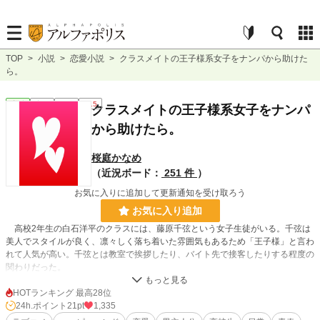
TOP
>
小説
>
恋愛小説
>
クラスメイトの王子様系女子をナンパから助けた
ら。
恋愛
完結
長編
R15
クラスメイトの王子様系女子をナンパ
から助けたら。
桜庭かなめ
（近況ボード：
251 件
）
お気に入りに追加して更新通知を受け取ろう
お気に入り追加
高校2年生の白石洋平のクラスには、藤原千弦という女子生徒がいる。千弦は
美人でスタイルが良く、凛々しく落ち着いた雰囲気もあるため「王子様」と言わ
れて人気が高い。千弦とは教室で挨拶したり、バイト先で接客したりする程度の
関わりだった。
とある日の放課後。バイトから帰る洋平は、駅前で男2人にナンパされている
千弦を見つける。普段は落ち着いている千弦が脚を震わせていることに気付き、
HOTランキング 最高28位
洋平は千弦をナンパから助けた。そのときに洋平に見せた笑顔は普段みんなに見
24h.ポイント
21pt
1,335
せる美しいものではなく、とても可愛らしいものだった。