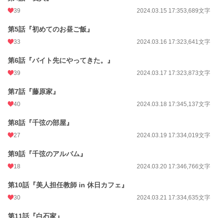
39
2024.03.15 17:35
3,689文字
月間ポイント
532 pt (33,774 位)
第5話『初めてのお昼ご飯』
年間ポイント
16,168 pt (23,132 位)
33
2024.03.16 17:32
3,641文字
累計ポイント
74,309 pt (35,883 位)
第6話『バイト先にやってきた。』
39
2024.03.17 17:32
3,873文字
第7話『藤原家』
40
2024.03.18 17:34
5,137文字
第8話『千弦の部屋』
27
2024.03.19 17:33
4,019文字
第9話『千弦のアルバム』
18
2024.03.20 17:34
6,766文字
第10話『美人担任教師 in 休日カフェ』
30
2024.03.21 17:33
4,635文字
第11話『白石家』