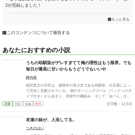
2が完結しました！
もっと見る
このコンテンツについて報告する
あなたにおすすめの小説
うちの幼馴染がデレすぎてて俺の理性はもう限界。でも
毎日が最高に甘いからもうどうでもいいや
静内燕
相沢悠太の日常は、規格外の美少女である幼馴染、白石葵によっ
て完全に支配されている。 朝のモーニングコール（ベッドへのダ
イブ付き）から始まり、登校中の腕組み、そして「あーん」が義
務付けられた手作り弁当。誰もが羨むラブラブっぷりだが、悠太
文字数：12,531
恋愛
完結
短編
R15
はこれを「家族愛」だと頑なに誤解（無視）している。 「ゆーた
は私の運命の相手なんだもん！」と、葵のデレデレは今日も過剰
の一途。周囲の冷やかしや、葵を狙う男子生徒のプレッシャーが
友達の妹が、入浴してる。
高まる中、悠太の**「幼馴染フィルター」**はついに限界を迎え
つきのはい
る。 この溺愛っぷり、いつまで「家族」で通せるのか？ 甘すぎる
日常が、悠太の鈍感な理性を溶かし尽くす――最初からクライマ