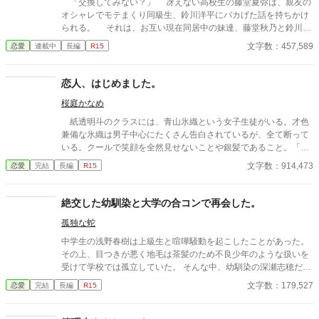
「交換してみない？」 冴えない高校生の藤堂夏弥は、親友の
ックスの、超高濃度イチャイチャ・ラブコメ、開幕！
オシャレでモテまくり同級生、鈴川洋平にバカげた話を持ちかけ
られる。 それは、お互い現在同居中の妹達、藤堂秋乃と鈴川美
咲を交換して生活しようというものだった。 鈴川美咲は、美男
文字数：457,589
恋愛
連載中
長編
R15
子の洋平に勝るとも劣らない美少女なのだけれど、男子に嫌悪感
を示し、夏弥とも形式的な会話しかしなかった。 冴えない男子
と冷めがちな女子の距離感が、二人暮らしのなかで徐々に変わっ
恋人、はじめました。
ていく。 そんなラブコメディです。
桜庭かなめ
紙透明斗のクラスには、青山氷織という女子生徒がいる。才色
兼備な氷織は男子中心にたくさん告白されているが、全て断って
いる。クールで笑顔を全然見せないことや銀髪であること。「氷
織」という名前から『絶対零嬢』と呼ぶ人も。 明斗は半年ほど
文字数：914,473
恋愛
完結
長編
R15
前に一目惚れしてから、氷織に恋心を抱き続けている。しかし、
フラれるかもしれないと恐れ、告白できずにいた。 ある春の日
の放課後。ゴミを散らしてしまう氷織を見つけ、明斗は彼女のこ
絶交した幼馴染と大学の合コンで再会した。
とを助ける。その際、明斗は勇気を出して氷織に告白する。 「こ
孤独な蛇
れまでの告白とは違い、胸がほんのり温かくなりました。好意か
らかは分かりませんが。断る気にはなれません」 「……それな
中学生の浅野春樹は上級生と喧嘩騒動を起こしたことがあった。
ら、俺とお試しで付き合ってみるのはどうだろう？」 明斗から
その上、目つきが悪く地毛は茶髪のため不良少年のような扱いを
のそんな提案を氷織が受け入れ、2人のお試しの恋人関係が始ま
受けて学校では孤立していた。 そんな中、幼馴染の深瀬志穂だけ
った。 一緒にお昼ご飯を食べたり、放課後デートしたり、氷織
は春樹のことをいつも気遣ってくれていた。 同じ高校に行こうと
文字数：179,527
恋愛
完結
長編
R15
が明斗のバイト先に来たり、お互いの家に行ったり。そんな日々
声を掛けてくれる志穂の言葉に応えたい一心で受験勉強にも力を
を重ねるうちに、距離が縮み、氷織の表情も少しずつ豊かになっ
入れていた。 春樹にとって、学校で孤立していることは問題では
ていく。告白、そして、お試しの恋人関係から始まる甘くて爽や
なかった。 昔から志穂が近くにいてくれるから……。 しかし、3