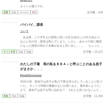
tartan321
タイトル通りです。
文字数：534
恋愛
完結
ｼｮｰﾄｼｮｰﾄ
R15
バイバイ、課長
コハラ
ある夜、二十才年上の課長に想いの丈を告白したOLのあかり。
なんと次の日、課長は死んでしまう。しかし、あかりの前に幽霊
になった課長が現れて未練があると言い出し……。 ちょっと切
ないラブストーリー。
文字数：23,127
ライト文芸
完結
短編
わたしの下着 母の私をＢＢＡ～と呼ぶことのある息子
がまさか．．．
MisakiNonagase
39才の母・真知子は息子が私の下着を持ち出していることに気づ
いた。 ネットで同様の事象がないか調べると、案外多いようだ。
さて、真知子は息子を問い詰める？ それとも気づかないふりを
続けてあげるか？ そのほかに外伝も綴りました。
文字数：11,293
青春
完結
短編