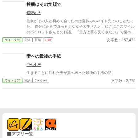
報酬はその笑顔で
鏡野ゆう
彼女がその人と初めて会ったのは夏休みのバイト先でのことだっ
た。 自分に正直で真っ直ぐな女子大生さんと、にこにこスマイル
のパイロットさんとのお話。 『貴方は翼を失くさない』で榎本さ
んの部下として登場した飛行教導群のパイロット、但馬一尉のお
文字数：157,472
ライト文芸
完結
長編
R15
話です。 ※小説家になろう、カクヨムでも公開中※
妻への最後の手紙
中七七三
生きることに疲れた夫が妻へ送った最後の手紙の話。
文字数：2,779
ライト文芸
完結
ｼｮｰﾄｼｮｰﾄ
アプリ一覧