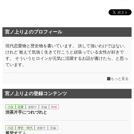
宮ノ上りよのプロフィール
現代恋愛物と歴史物を書いています。 決して強いわけではない、
けれど 敢えて気強く生きて行こうと頑張っている女性が好きで
す。 そういうヒロインが元気に活躍するお話が書けたら、と思っ
ています。
もっと見る
宮ノ上りよの登録コンテンツ
小説
恋愛
連載中
長編
R18
渋茶片手につれづれと
小説
歴史・時代
連載中
長編
孤悲すてふ