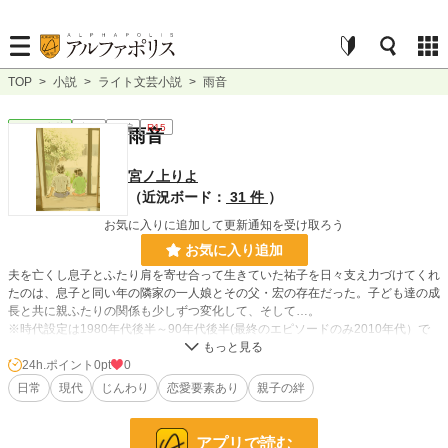
TOP
>
小説
>
ライト文芸小説
>
雨音
ライト文芸
完結
長編
R15
雨音
宮ノ上りよ
（近況ボード：
31 件
）
お気に入りに追加して更新通知を受け取ろう
お気に入り追加
夫を亡くし息子とふたり肩を寄せ合って生きていた祐子を日々支え力づけてくれ
たのは、息子と同い年の隣家の一人娘とその父・宏の存在だった。子ども達の成
長と共に親ふたりの関係も少しずつ変化して、そして…。
※時代設定は1980年代後半～90年代後半(最終のエピソードのみ2010年代）で
す。現代と異なる点が多々あります。（学校週六日制等）
24h.ポイント
0pt
0
日常
現代
じんわり
恋愛要素あり
親子の絆
小説
228,836 位 / 228,836 件
ライト文芸
9,588 位 / 9,588 件
アプリで読む