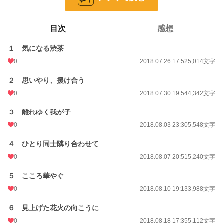
お気に入り
10
24h.ポイント
0 pt
目次
感想
文字数
64,997
１ 気になる渋茶
更新日時
2018.09.19 11:29
0
2018.07.26 17:52
5,014文字
初回公開日時
2018.07.26 17:52
２ 思いやり、援け合う
初回完結日時
0
2018.09.19 11:31
2018.07.30 19:54
4,342文字
週間ポイント
0 pt (228,836 位)
３ 離れゆく我が子
0
2018.08.03 23:30
5,548文字
月間ポイント
0 pt (228,836 位)
４ ひとり同士隣り合わせて
年間ポイント
224 pt (122,951 位)
0
2018.08.07 20:51
5,240文字
累計ポイント
38,370 pt (51,388 位)
５ こころ華やぐ
0
2018.08.10 19:13
3,988文字
６ 見上げた花火の向こうに
0
2018.08.18 17:35
5,112文字