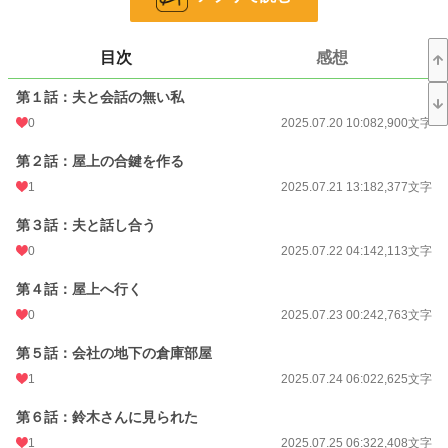
24h.ポイント
21 pt
文字数
55,506
目次
感想
更新日時
2025.08.08 07:19
第１話：夫と会話の無い私
初回公開日時
2025.07.20 10:08
0
2025.07.20 10:08
2,900文字
初回完結日時
2025.08.08 07:19
第２話：屋上の合鍵を作る
週間ポイント
224 pt (23,370 位)
1
2025.07.21 13:18
2,377文字
月間ポイント
1,088 pt (23,006 位)
第３話：夫と話し合う
0
2025.07.22 04:14
2,113文字
年間ポイント
25,393 pt (17,056 位)
第４話：屋上へ行く
累計ポイント
31,387 pt (56,885 位)
0
2025.07.23 00:24
2,763文字
第５話：会社の地下の倉庫部屋
1
2025.07.24 06:02
2,625文字
第６話：鈴木さんに見られた
1
2025.07.25 06:32
2,408文字