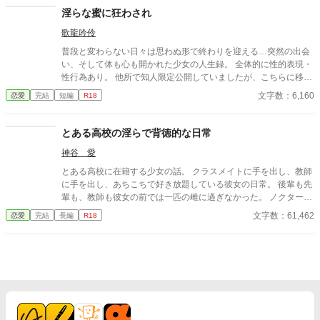
淫らな蜜に狂わされ
歌龍吟伶
普段と変わらない日々は思わぬ形で終わりを迎える…突然の出会
い、そして体も心も開かれた少女の人生録。 全体的に性的表現・
性行為あり。 他所で知人限定公開していましたが、こちらに移し
ました。 全3話完結済みです。
文字数：6,160
恋愛
完結
短編
R18
とある高校の淫らで背徳的な日常
神谷 愛
とある高校に在籍する少女の話。 クラスメイトに手を出し、教師
に手を出し、あちこちで好き放題している彼女の日常。 後輩も先
輩も、教師も彼女の前では一匹の雌に過ぎなかった。 ノクターン
とかにもある お気に入りをしてくれると喜ぶ。 感想を貰ったら踊
文字数：61,462
恋愛
完結
長編
R18
り狂って喜ぶ。 してくれたら次の投稿が早くなるかも、しれな
い。