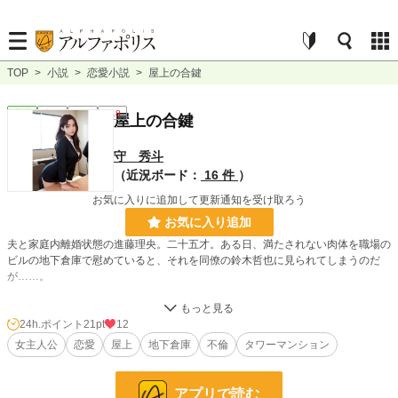
TOP
>
小説
>
恋愛小説
>
屋上の合鍵
恋愛
完結
長編
R18
屋上の合鍵
守 秀斗
（近況ボード：
16 件
）
お気に入りに追加して更新通知を受け取ろう
お気に入り追加
夫と家庭内離婚状態の進藤理央。二十五才。ある日、満たされない肉体を職場の
ビルの地下倉庫で慰めていると、それを同僚の鈴木哲也に見られてしまうのだ
が……。
小説
25,099 位 / 228,658 件
24h.ポイント
21pt
12
女主人公
恋愛
屋上
地下倉庫
不倫
タワーマンション
恋愛
10,902 位 / 66,335 件
お気に入り
19
アプリで読む