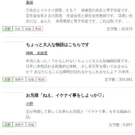
夏緒
①先生とイケナイ授業、する？ 保健室の先生と男子生徒です。
②生徒会長さまの思惑 生徒会長と新任女性教師です。 ③悪い先
生だな、あんた 体育教師と男子生徒です。これはBLです。 ど
んな理由があろうが学校でいかがわしいことをしてはいけません
文字数：10,873
恋愛
完結
短編
R18
よ〜！ これ全部、やったらダメですからねっ！
ちょっと大人な物語はこちらです
神崎 未緒里
本当にあった！？かもしれない ちょっと大人な短編物語集です。
日常に突然訪れる刺激的な体験。 少し非日常を覗いてみません
か？ あなたにもこんな瞬間が訪れるかもしれませんよ？ ※本作品
ではGemini PRO、Pixai.artで作成した生成AI画像ならびに Pixa
文字数：354,981
恋愛
連載中
短編
R18
bay並びにUnsplshのロイヤリティフリーの画像を使用していま
す。 ※不定期更新です。 ※文章中の人物名・地名・年代・建物
名・商品名・設定などはすべて架空のものです。
お兄様「ねえ、イケナイ事をしよっか♡」
小野
父が再婚して新しく出来たお兄様と『イケナイ事』をする義妹の
話。
文字数：6,957
恋愛
連載中
長編