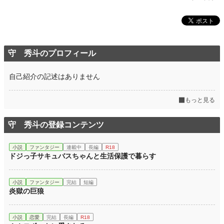
守 秀斗のプロフィール
自己紹介の記述はありません
もっと見る
守 秀斗の登録コンテンツ
小説
ファンタジー
連載中
長編
R18
ドジっ子サキュバスちゃんと生活保護で暮らす
小説
ファンタジー
完結
短編
炎獄の巨狼
小説
恋愛
完結
長編
R18