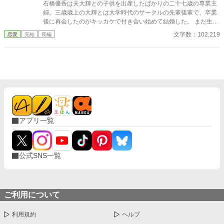
石橋優香は夫大輝との子供を出産したばかりの二十七歳の専業主
とになるなんて――？ ＊ ＊ ＊ 後宮から逃げ出して身を
婦。三歳歳上の大輝とは大学時代のサークルの先輩後輩で、卒業
引いたのに、皇帝の溺愛は止まらない――これはそんな、中華風
後に再会したのがキッカケで付き合い始めて結婚した。 まだ生後
異世界ロマンス。
一か月の息子を手探りで育てて、寝不足の日々。朝、いつもと同
文字数：102,219
恋愛
完結
長編
じように仕事へと送り出した夫は職場での事故で帰らぬ人とな
る。乳児を抱えシングルマザーとなってしまった優香のことを支
えてくれたのは、夫の弟である宏樹だった。二歳年上で公認会計
士である宏樹は優香に変わって葬儀やその他を取り仕切ってく
れ、事あるごとに家の様子を見にきて、二人のことを気に掛けて
くれていた。 息子の為にと自立を考えた優香は、働きに出ること
を考える。それを知った宏樹は自分の経営する会計事務所に勤め
ることを勧めてくれる。陽太が保育園に入れることができる月齢
になって義弟のオフィスで働き始めてしばらく、宏樹の不在時に
アプリ一覧
彼の元カノだと名乗る女性が訪れて来、宏樹へと復縁を迫ってく
る。宏樹から断られて逆切れした元カノによって、彼が優香のこ
とをずっと想い続けていたことを暴露されてしまう。 あっさりと
認めた宏樹は、「今は兄貴の代役でもいい」そういって、優香の
公式SNS一覧
傍にいたいと願った。 夫とは真逆のタイプの宏樹だったが、優し
く支えてくれるところは同じで…… 夫のことを想い続けるも、義
弟のことも完全には拒絶することができない優香。
ご利用について
利用規約
ヘルプ