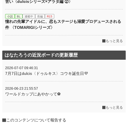
苦い〈dulcisシリーズ×アラタ編 ②〉
小説
BL
連載中
長編
R15
憧れの先輩アイドルに、恋もステージも溺愛プロデュースされる
件 〈TOMARIGIシリーズ〉
もっと見る
はなたろうの近況ボードの更新履歴
2026-07-07 09:46:31
7月7日はdulcis〈ドゥルキス〉コウキ誕生日💜
2026-06-23 21:55:57
ワールドカップにあやかって⚽️
もっと見る
このコンテンツについて報告する