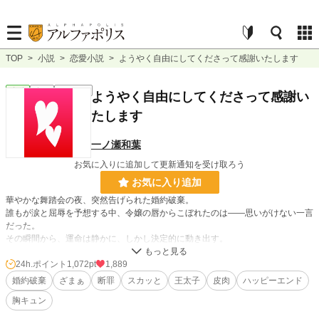
TOP
>
小説
>
恋愛小説
>
ようやく自由にしてくださって感謝いたします
恋愛
完結
ｼｮｰﾄｼｮｰﾄ
ようやく自由にしてくださって感謝い
たします
一ノ瀬和葉
お気に入りに追加して更新通知を受け取ろう
お気に入り追加
華やかな舞踏会の夜、突然告げられた婚約破棄。
誰もが涙と屈辱を予想する中、令嬢の唇からこぼれたのは――思いがけない一言
だった。
その瞬間から、運命は静かに、しかし決定的に動き出す。
※ご都合です、小説家になろう様でも投稿しています。
24h.ポイント
1,072pt
1,889
婚約破棄
ざまぁ
断罪
スカッと
王太子
皮肉
ハッピーエンド
小説
1,189 位 / 228,744 件
胸キュン