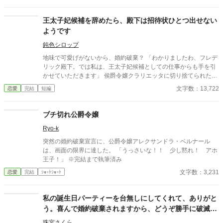
王太子妃候補を辞めたら、殿下は招待状ひとつ出せない
ようです
鈍色シロップ
地味で可愛げがないから、婚約破棄？ 「わかりましたわ、フレデ
リック殿下。では私は、王太子妃候補としての仕事からも手を引
かせていただきます」 侯爵令嬢クラリエッタに切り捨てられたそ
の日から、王宮は少しずつ狂い始める。 招待状は乱れ、席次は崩
文字数：13,722
恋愛
完結
短編
れ、茶会はぎこちなく綻んでいく。 ――王太子は、まともな招待
状ひとつ出せなかった。 彼女が担っていたのは、ただの補佐では
ない。 王宮の社交と体面、そのものだったのだ。 そして、そんな
ブチ切れ公爵令嬢
彼女の価値を最初から見抜いていた第二王子ロレンツが、静かに
Ryo-k
手を差し伸べる。 婚約破棄された侯爵令嬢の、実務ざまぁと再評
価の物語。 ※複数のサイトに投稿しています。
突然の婚約破棄宣言に、公爵令嬢アレクサンドラ・ベルナール
は、画面の限界に達した。 「うっさいな！！ 少し黙れ！ アホ
王子！」 ※完結まで執筆済み
文字数：3,231
恋愛
完結
ｼｮｰﾄｼｮｰﾄ
私の誕生日パーティーを台無しにしてくれて、ありがと
う。喜んで婚約破棄されますから、どうぞ勝手に破滅し
て
珠宮さくら