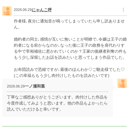
にゃんこ呼
︙
2026.06.29
作者様､夜分に通知音が鳴ってしまっていたら申し訳ありませ
ん。
婚約者の同士､感情が互いに無いことが明瞭で､令嬢は王子の婚
約者になる前からなのか､なった後に王子の政務を肩代わりす
る中で宰相補佐に惹かれていくのか？王家の後継者剥奪の件も
もう少し深堀したお話を読みたいと思ってしまう作品でした。
お布団読みで恐縮ですが､最後のほんわか♡ご馳走様でした♡
(この幸福ももう少し肉付けしたものを読みたいです)
一ノ瀬和葉
2026.06.29
丁寧なご感想ありがとうございます。肉付けした作品を
今度作成してみようと思います。他の作品もよかったら
読んでいただけると幸いです。