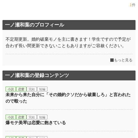
1
件
一ノ瀬和葉のプロフィール
不定期更新。婚約破棄モノを主に書きます！学生ですので予定が
合わず長い間更新できないこともありますがご容赦ください。
もっと見る
一ノ瀬和葉の登録コンテンツ
小説
恋愛
完結
短編
未来から来た自分に「その婚約クソだから破棄しろ」と言われた
ので殴った
小説
恋愛
完結
短編
爆モテ美琴は恋愛に飽きている