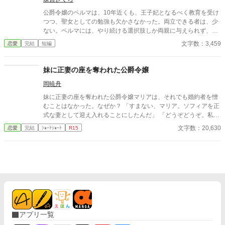
公爵令嬢のペルマは、10年近くも、王子妃となるべく教育を受け
つつ、聖女としての勉強も欠かさなかった。両立できる者は、少
ない。ペルマには、やり続ける選択肢しか両親に与えられず、辞
退することも許されなかった。 特別な誕生日のパーティーで婚約
文字数：3,459
恋愛
完結
短編
破棄されたということが、両親にとって恥でしかない娘として勘
当されることになり、叔母夫婦の養女となることになることで、
一変する。 大事な節目のパーティーを台無しにされ、それを引き
妹に正妻の座を奪われた公爵令嬢
換えにペルマは、ようやく自由を手にすることになる。 ※全３
岡暁舟
話。
妹に正妻の座を奪われた公爵令嬢マリアは、それでも婚約者を憎
むことはなかった。なぜか？ 「すまない、マリア。ソフィアを正
式な妻として迎え入れることにしたんだ」 「どうぞどうぞ。私は
何も気にしませんから……」 マリアは妹のソフィアを祝福した。
文字数：20,630
恋愛
完結
ｼｮｰﾄｼｮｰﾄ
R15
だが当然、不気味な未来の陰が少しずつ歩み寄っていた。
アプリ一覧