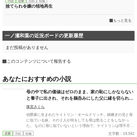
小説
恋愛
完結
短編
捨てられ令嬢の領地再生
もっと見る
一ノ瀬和葉の近況ボードの更新履歴
まだ投稿がありません
このコンテンツについて報告する
あなたにおすすめの小説
母の中で私の価値はゼロのまま、家の恥にしかならない
と養子に出され、それを鵜呑みにした父に縁を切られた
おかげで幸せになれました
珠宮さくら
伯爵家に生まれたケイトリン・オールドリッチ。跡継ぎの兄と母
に似ている妹。その２人が何をしても母は怒ることをしなかっ
た。 なのに母に似ていないという理由で、ケイトリンは理不尽な
目にあい続けていた。そんな日々に嫌気がさしたケイトリンは、
文字数：19,582
恋愛
完結
短編
兄妹を超えるために頑張るようになっていくのだが……。