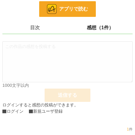
恋愛
680 位 / 66,362 件
アプリで読む
お気に入り
174
24h.ポイント
1,072 pt
目次
感想（1件）
文字数
1,520
更新日時
2026.03.21 23:04
初回公開日時
2026.03.21 23:04
初回完結日時
2026.03.21 23:04
週間ポイント
4,590 pt (2,232 位)
月間ポイント
53,444 pt (812 位)
1000文字以内
送信する
年間ポイント
259,719 pt (2,350 位)
ログインすると感想の投稿ができます。
累計ポイント
264,196 pt (16,632 位)
ログイン
新規ユーザ登録
1
件