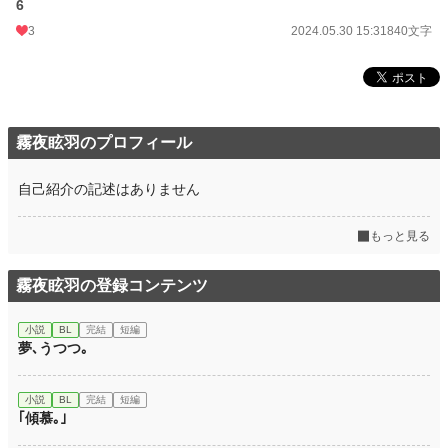
6
3
2024.05.30 15:31
840文字
霧夜眩羽のプロフィール
自己紹介の記述はありません
もっと見る
霧夜眩羽の登録コンテンツ
小説
BL
完結
短編
夢､うつつ｡
小説
BL
完結
短編
｢傾慕｡｣