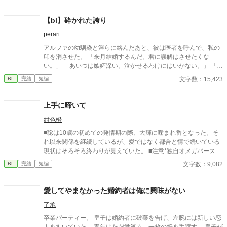
【bl】砕かれた誇り
perari
アルファの幼馴染と淫らに絡んだあと、彼は医者を呼んで、私の
印を消させた。 「来月結婚するんだ。君に誤解はさせたくな
い。」 「あいつは嫉妬深い。泣かせるわけにはいかない。」 「君
ももう年頃の残り物のオメガだろ？ 俺の印をつけたまま、他の
文字数：15,423
BL
完結
短編
アルファとお見合いするなんてありえない。」 彼は冷たく、けれ
どどこか薄情な笑みを浮かべながら、一枚の小切手を私に投げ渡
す。 「長い間、俺に従ってきたんだから、君を傷つけたりはしな
上手に啼いて
い。」 「結婚の日には招待状を送る。必ず来て、席につけよ。」
紺色橙
--- いくつかのコメントを拝見し、大変申し訳なく思っておりま
す。 私は現在日本語を勉強しており、この文章はAI作品ではあり
■聡は10歳の初めての発情期の際、大輝に噛まれ番となった。そ
ませんが、 一部に翻訳ソフトを使用しています。 もし読んでくだ
れ以来関係を継続しているが、愛ではなく都合と情で続いている
さる中で日本語のおかしな点をご指摘いただけましたら、 本当に
現状はそろそろ終わりが見えていた。 ■注意*独自オメガバース設
ありがたく思います。
定。■『それは愛か本能か』と同じ世界設定です。関係は一切な
文字数：9,082
BL
完結
短編
し。
愛してやまなかった婚約者は俺に興味がない
了承
卒業パーティー。 皇子は婚約者に破棄を告げ、左腕には新しい恋
人を抱いていた。 青年はただ微笑み、一枚の紙を手渡す。 皇子が