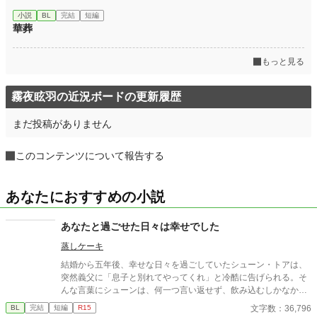
小説
BL
完結
短編
華葬
もっと見る
霧夜眩羽の近況ボードの更新履歴
まだ投稿がありません
このコンテンツについて報告する
あなたにおすすめの小説
あなたと過ごせた日々は幸せでした
蒸しケーキ
結婚から五年後、幸せな日々を過ごしていたシューン・トアは、
突然義父に「息子と別れてやってくれ」と冷酷に告げられる。そ
んな言葉にシューンは、何一つ言い返せず、飲み込むしかなかっ
た。そして、夫であるアインス・キールに離婚を切り出すが、ア
文字数：36,796
BL
完結
短編
R15
インスがそう簡単にシューンを手離す訳もなく......。