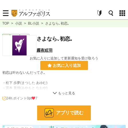
TOP
>
小説
>
BL小説
>
さよなら､初恋｡
BL
完結
短編
さよなら､初恋｡
霧夜眩羽
お気に入りに追加して更新通知を受け取ろう
お気に入り追加
初恋は叶わないんだってさ｡
・松下 歩夢(まつした あゆむ)
・宮本 直哉(みやもと なおや)
24h.ポイント
0pt
7
小説
228,568 位 / 228,568 件
BL
31,382 位 / 31,382 件
アプリで読む
お気に入り
4