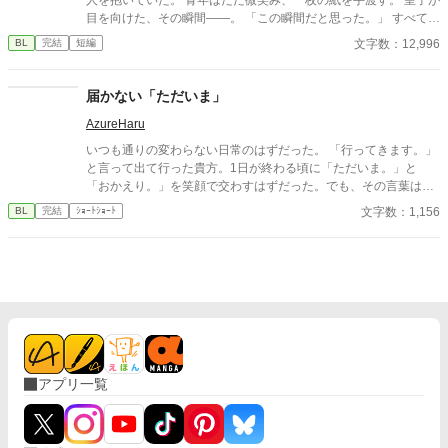
目を向けた、その瞬間——。 「この瞬間だと思った。」 すべてを
愛で終わらせた、沈黙の恋の物語。 IFストーリーあり 誤字あ
文字数：12,996
BL
完結
短編
れば報告お願いします！
届かない「ただいま」
AzureHaru
いつも通りの変わらない日常のはずだった。 「行ってきます。」
と言って出て行った貴方。1日が終わる頃に「ただいま。」と
「おかえり。」を笑顔で交わすはずだった。でも、その言葉はも
う貴方には届かない。 これは「優しさが奪った日常」の物語。
文字数：1,156
BL
完結
ｼｮｰﾄｼｮｰﾄ
アプリ一覧