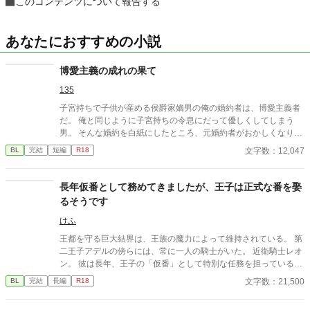
このコンテンツについて報告する
あなたにおすすめの小説
博愛主義の成れの果て
135
子宮持ちで子供が産める侯爵家嫡男の俺の婚約者は、博愛主義者
だ。 俺と同じように子宮持ちの令息にだって優しくしてしまう
男。 そんな婚約を白紙にしたところ、元婚約者がおかしくなりは
じめた……。
文字数：12,047
BL
完結
短編
R18
長年仮番として務めてきましたが、王子は正式な番を娶
るそうです
けふ
王都を守る巨大結界は、王族の魔力によって維持されている。 第
二王子アデルの傍らには、常に一人の騎士がいた。 近衛騎士レオ
ン。 彼は長年、王子の「仮番」として特別な任務を担っている。
しかし王子は、他国の王女との正式な番契約が決まってしまっ
文字数：21,500
BL
完結
長編
R18
た。 仮番の役目は、そこで終わるはずだった。 だが結界塔で行わ
れる儀式の中で、 二人の関係は次第に変わり始める。 王族と騎