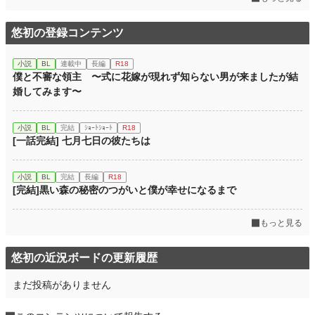
初回公開日時
2026.04.01 19:37
悠初の登録コンテンツ
初回完結日時
2026.04.05 17:07
小説
BL
連載中
長編
R18
週間ポイント
42 pt (48,661 位)
僕と不審な領主 〜式に花嫁が現れず知らない男が来ましたが結
婚してみます〜
月間ポイント
238 pt (48,245 位)
年間ポイント
9,261 pt (32,840 位)
小説
BL
完結
ｼｮｰﾄｼｮｰﾄ
R18
[一話完結] 七月七日の彼たちは
累計ポイント
9,303 pt (99,746 位)
小説
BL
完結
長編
R18
[完結]黒い森の秘密のつがいと僕が幸せになるまで
もっと見る
悠初の近況ボードの更新履歴
まだ投稿がありません