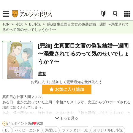
TOP
>
小説
>
BL小説
>
[完結] 生真面目文官の偽装結婚一週間 〜溺愛されて
るのって気のせいでしょうか？〜
BL
完結
長編
R18
[完結] 生真面目文官の偽装結婚一週間
〜溺愛されてるのって気のせいでしょ
うか？〜
悠初
お気に入りに追加して更新通知を受け取ろう
お気に入り追加
真面目な仕事人間マエル。
ある日、密かに想っていた上司・宰相クリストフが、女王からプロポーズされる
場面に出くわしてしまう。
ああ、僕の恋もついに終わりか、と思いきや、「彼と婚約しておりますので」と
クリストフが指さしたのは……、えっ、僕？
女王の疑いから逃れるべく、突如偽装結婚生活がスタート。
24h.ポイント
0pt
928
夫婦らしく振る舞うため、二人は日夜スキンシップの練習に励むことに……。
BL
ハッピーエンド
溺愛BL
ファンタジーBL
オリジナルBL小説