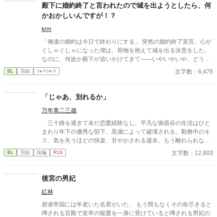
士。 主と臣下。 越えてはならない境界を前にしても、 王子は騎
殿下に婚約終了と言われたので城を出ようとしたら、何
士の手を取る。 「共に立て」 ※オメガバースではありません ※
かおかしいんですが！？
ふんわり読んでください ※なんでも許せる方向け ※イラストはC
hatGPTさん
krm
「俺達の婚約は今日で終わりにする」 突然の婚約終了宣言。心が
ぐしゃぐしゃになった僕は、荷物を抱えて城を出る決意をした。
なのに、何故か殿下が追いかけてきて――いやいやいや、どうい
うこと！？ 全力すれ違いラブコメファンタジーBL！ 支部の企画
文字数：6,476
BL
完結
ｼｮｰﾄｼｮｰﾄ
投稿用に書いたショートショートです。前後編二話完結です。
「じゃあ、別れるか」
万年青二三歳
三十路を過ぎて未だ恋愛経験なし。平凡な御器谷の生活はひと
まわり年下の優秀な部下、黒瀬によって破壊される。勤務中のキ
ス、気を失うほどの快楽、甘やかされる週末。もう離れられな
い、と御器谷は自覚するが、一時の怒りで「じゃあ、別れるか」
文字数：12,803
BL
完結
短編
R18
と言ってしまう。自分を甘やかし、望むことしかしない部下は別
れを選ぶのだろうか。 期待の若手×中間管理職。年齢は一回り
違い。年の差ラブ。 ケンカップル好きへ捧げます。 ムーンラ
後宮の男妃
イトノベルズより転載（「多分、じゃない」より改題）。
紅林
碧凌帝国には年老いた名君がいた。 もう間もなくその命尽きると
噂される宮殿で皇帝の寵愛を一身に受けていると噂される男妃の