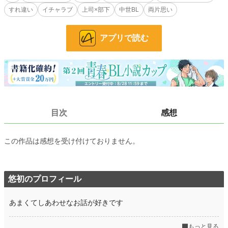
すれ違い
イチャラブ
上司×部下
中世BL
両片思い
ストーリーのテイスト
終始いちゃいちゃ度 ★★★★★
切ない度 ☆☆☆☆☆
アプリで読む
明るい度 ★★★★★
分かりやすい度 ★★★★★
26話完結＋番外編１話
マエル……真面目な宰相補佐。いつも冷静で感情を出さず黙々と働く。眼鏡。
クリストフ……新任宰相。才気煥発で、歴代最年少の就任。剣術の鍛錬が日課。
女王……この国の絶対権力。剛毅な性格で、行動の全ては政治のため。
目次
感想
ブノワ……マエルの同僚。
小説
228,851 位 / 228,851 件
この作品は感想を受け付けておりません。
BL
31,439 位 / 31,439 件
お気に入り
40
悠初のプロフィール
24h.ポイント
0 pt
あまくてしあわせなお話が好きです
文字数
67,238
更新日時
2026.04.08 22:05
もっと見る