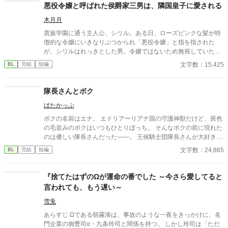
徹だったはずなのに溺愛まっしぐらのオーディスと元気だけどお
悪役令嬢と呼ばれた侯爵家三男は、隣国皇子に愛される
っちょこちょいなセシルのドタバタラブコメです。
木月月
貴族学園に通う主人公、シリル。ある日、ローズピンクな髪が特
徴的な令嬢にいきなりぶつかられ「悪役令嬢」と指を指された
が、シリルはれっきとした男。令嬢ではないため無視していた
ら、学園のエントランスの踊り場の階段から突き落とされる。骨
文字数：15,425
BL
完結
短編
折や打撲を覚悟してたシリルを抱き抱え助けたのは、隣国からの
留学生で同じクラスに居る第2皇子殿下、ルシアン。シリルの家
の侯爵家にホームステイしている友人でもある。シリルを突き落
隊長さんとボク
とした令嬢は「その人、悪役令嬢です！離れて殿下！」と叫び、
ばたかっぷ
ルシアンはシリルを「護るべきものだから、守った」といい始め
ーー ※この話は小説家になろうにも掲載しています。
ボクの名前はエナ。 エドリアーリアナ国の守護神獣だけど、斑色
の毛並みのボクはいつもひとりぼっち。 そんなボクの前に現れた
のは優しい隊長さんだった――。 王候騎士団隊長さんが大好きな
小動物が頑張る、なんちゃってファンタジーです。 きゅ～きゅ～
文字数：24,865
BL
完結
短編
鳴くもふもふな小動物とそのもふもふを愛でる隊長さんで構成さ
れています。 えろ皆無らぶ成分も極小ですσ(^◇^;)本格ファンタ
ジーをお求めの方は回れ右でお願いします～m(_ _)m
『捨てたはずのΩが運命の番でした ～今さら愛してると
言われても、もう遅い～
雪兎
あらすじ Ωである朝霧湊は、事故のような一夜をきっかけに、名
門企業の御曹司α・九条玲司と関係を持つ。 しかし玲司は「ただ