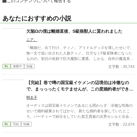
このコンテンツについて報告する
あなたにおすすめの小説
欠陥Ωの僕は離婚直後、S級狼獣人に貰われました
ニア。
「離婚だ。出て行け、ティノ」 アイドルグッズを壊したせいで、
無一文で追い出された人族ティノ。 仕方なくF級冒険者になった
ものの、初日の依頼で巨大魔獣に遭遇。 しかも、自作の魔道具
は……ポンコツだった。 人生終了……のはずが？！ 「助け、い
文字数：35,743
BL
連載中
短編
る？」 現れたのは、王国最強のS級狼獣人ディアン。 なぜかティ
ノのポンコツ魔道具を気に入り、さらに一緒に旅に出ることに。
「ティノは俺が守るから」 「おいで。ほら」 「……離したくな
【完結】巷で噂の国宝級イケメンの辺境伯は冷徹なの
い」 危険ダンジョンなのに、なぜかずっと抱っこ移動。 しかも満
で、まっっったくモテませんが、この度婚約者ができま
月の夜、狼獣人の発情期が始まって――？！ ポンコツ魔道具師
した。
と、囲い込み系S級狼獣人の、ご飯と溺愛たっぷり冒険BL♡ 三万
明太子
文字ほどの、じんわり甘い冒険BLです。
オーディスは国宝級イケメンであるにも関わらず、冷徹な性格の
せいで婚約破棄されてばかり。 新たな婚約者を探していたとこ
ろ、パーティーで給仕をしていた貧乏貴族の次男セシルと出会
い、一目惚れしてしまう。 しかし、恋愛偏差値がほぼ０のオーデ
文字数：22,074
BL
完結
短編
ィスのアプローチは空回りするわ、前婚約者のフランチェスカの
邪魔が入るわとセシルとの距離は縮まったり遠ざかったり…？ 冷