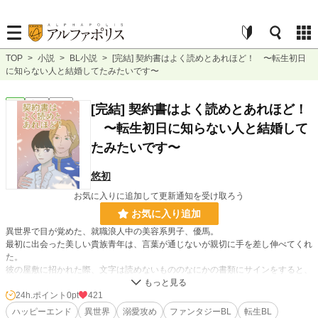
TOP
>
小説
>
BL小説
>
[完結] 契約書はよく読めとあれほど！ 〜転生初日
に知らない人と結婚してたみたいです〜
BL
完結
長編
[完結] 契約書はよく読めとあれほど！
〜転生初日に知らない人と結婚して
たみたいです〜
悠初
お気に入りに追加して更新通知を受け取ろう
お気に入り追加
異世界で目が覚めた、就職浪人中の美容系男子、優馬。
最初に出会った美しい貴族青年は、言葉が通じないが親切に手を差し伸べてくれ
た。
彼の屋敷に招かれた際、文字は読めないもののなにかの書類にサインをすると、
その彼と結婚したことになっていて……。
この世界で何をする？ また無職生活？ 本当にそれでいい？ 葛藤する日々
24h.ポイント
0pt
421
と、それを惜しみない愛情で支える夫。
ハッピーエンド
異世界
溺愛攻め
ファンタジーBL
転生BL