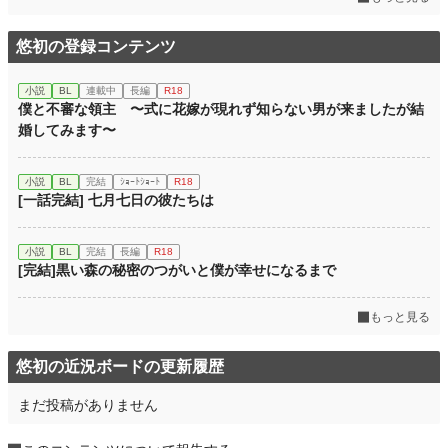
累計ポイント
4,800 pt (127,261 位)
悠初の登録コンテンツ
小説
BL
連載中
長編
R18
僕と不審な領主 〜式に花嫁が現れず知らない男が来ましたが結
婚してみます〜
小説
BL
完結
ｼｮｰﾄｼｮｰﾄ
R18
[一話完結] 七月七日の彼たちは
小説
BL
完結
長編
R18
[完結]黒い森の秘密のつがいと僕が幸せになるまで
もっと見る
悠初の近況ボードの更新履歴
まだ投稿がありません