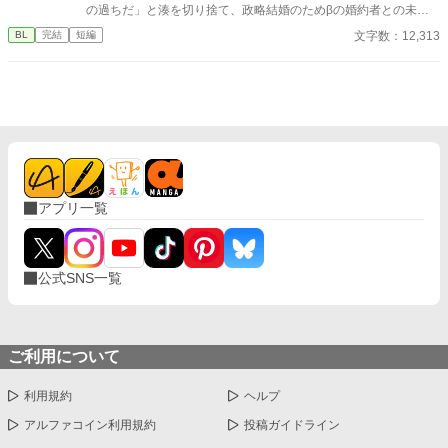
の過ちだ」と湊を切り捨て、政略結婚のためβの婚約者との未来
を選んだ。 深く傷ついた湊は、彼の前から姿を消す。 数か月後―
文字数：12,313
BL
完結
短編
―。 湊の身体は、これまで誰も知らなかった希少な『遅咲きΩ』
として覚醒する。 その瞬間、玲司は初めて湊こそが運命の番だっ
たと知る。 「戻ってきてくれ」 今さら必死に追いかけてくる玲
司。 だが湊の隣には、自分を支え続けてくれた医師のα・神崎伊
織がいた。 「あなたは俺を捨てたでしょう」 後悔に苦しむα、執
着する第二のα、そして希少Ωを巡る陰謀。 もう二度と傷つきた
くないΩが最後に選ぶ相手とは――。 捨てた側の後悔と執着が加
速する、すれ違いオメガバースBL。
アプリ一覧
公式SNS一覧
ご利用について
利用規約
ヘルプ
アルファコイン利用規約
投稿ガイドライン