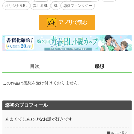
理想の自分と、理想の幸せを探す物語。
オリジナルBL
異世界BL
BL
恋愛ファンタジー
２３話＋番外編２話
アプリで読む
小説
228,589 位 / 228,589 件
BL
31,384 位 / 31,384 件
お気に入り
16
24h.ポイント
0 pt
目次
感想
文字数
54,090
更新日時
2026.04.04 23:00
この作品は感想を受け付けておりません。
初回公開日時
2026.03.20 19:31
初回完結日時
2026.03.20 19:31
悠初のプロフィール
週間ポイント
14 pt (70,247 位)
あまくてしあわせなお話が好きです
月間ポイント
77 pt (71,598 位)
年間ポイント
4,786 pt (46,915 位)
もっと見る