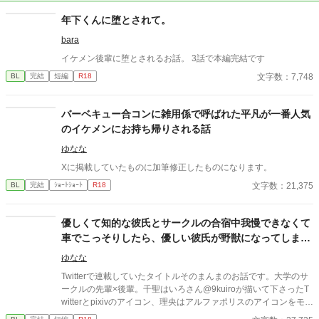
年下くんに堕とされて。
bara
イケメン後輩に堕とされるお話。 3話で本編完結です
文字数：7,748
BL
完結
短編
R18
バーベキュー合コンに雑用係で呼ばれた平凡が一番人気
のイケメンにお持ち帰りされる話
ゆなな
Xに掲載していたものに加筆修正したものになります。
文字数：21,375
BL
完結
ｼｮｰﾄｼｮｰﾄ
R18
優しくて知的な彼氏とサークルの合宿中我慢できなくて
車でこっそりしたら、優しい彼氏が野獣になってしまっ
た話
ゆなな
Twitterで連載していたタイトルそのまんまのお話です。大学のサ
ークルの先輩×後輩。千聖はいろさん@9kuiroが描いて下さったT
witterとpixivのアイコン、理央はアルファポリスのアイコンをモデ
ルに書かせてもらいました。