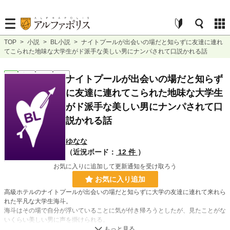
TOP
>
小説
>
BL小説
>
ナイトプールが出会いの場だと知らずに友達に連れ
てこられた地味な大学生がド派手な美しい男にナンパされて口説かれる話
BL
完結
短編
R18
ナイトプールが出会いの場だと知らず
に友達に連れてこられた地味な大学生
がド派手な美しい男にナンパされて口
説かれる話
ゆなな
（近況ボード：
12 件
）
お気に入りに追加して更新通知を受け取ろう
お気に入り追加
高級ホテルのナイトプールが出会いの場だと知らずに大学の友達に連れて来れら
れた平凡な大学生海斗。
海斗はその場で自分が浮いていることに気が付き帰ろうとしたが、見たことがな
いくらい美しい男に声を掛けられる。
夏の夜のプールで甘くかき口説かれた海斗は、これが美しい男の一夜の気まぐれ