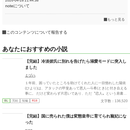
2026-04-28 21:44:38
noteについて
もっと見る
このコンテンツについて報告する
あなたにおすすめの小説
【完結】冷淡彼氏に別れを告げたら溺愛モードに突入し
ました
ミヅハ
１年前、困っていたところを助けてくれた人に一目惚れした陽依
(ひより)は、アタックの甲斐あって恩人―斗希(とき)と付き合える
事に。 だけど変わらず片思いであり、ただ〝恋人〟という肩書き
があるだけの関係を最初は受け入れていた陽依だったが、１年経
文字数：136,520
BL
完結
短編
R18
っても変わらない事にそろそろ先を考えるべきかと思い悩む。 そ
の矢先にとある光景を目撃した陽依は、このまま付き合っていく
べきではないと覚悟を決めて別れとも取れるメッセージを送った
【完結】国に売られた僕は変態皇帝に育てられ寵妃にな
のだが、斗希が訪れ⋯。 イケメンクールな年下溺愛攻×健気な年
った
上受 ※印は性的描写あり