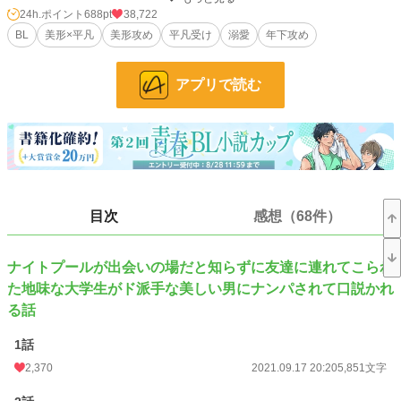
だとわかっていても夢中にならずにはいられなかった。
24h.ポイント
688pt
38,722
ホテルに宿泊していた男に流れるように部屋に連れ込まれた海斗。
BL
美形×平凡
美形攻め
平凡受け
溺愛
年下攻め
翌朝逃げるようにホテルの部屋を出た海斗はようやく男の驚くべき正体に気が付
き、目を瞠った……
アプリで読む
小説
1,933 位 / 228,585 件
BL
337 位 / 31,383 件
お気に入り
4,657
24h.ポイント
688 pt
目次
感想（68件）
文字数
45,239
更新日時
2026.04.11 23:10
ナイトプールが出会いの場だと知らずに友達に連れてこられ
た地味な大学生がド派手な美しい男にナンパされて口説かれ
初回公開日時
2021.09.17 20:20
る話
初回完結日時
2021.09.18 07:47
1話
週間ポイント
4,619 pt (2,214 位)
2,370
2021.09.17 20:20
5,851文字
月間ポイント
22,794 pt (2,073 位)