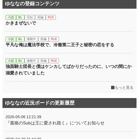
ゆななの登録コンテンツ
小説
BL
完結
長編
R18
かきまぜないで
小説
BL
連載中
長編
R18
平凡な俺は魔法学校で、冷徹第二王子と秘密の恋をする
小説
BL
連載中
長編
R18
強面騎士団長と僕はケンカしてばかりだったのに、いつの間にか
溺愛されていました
もっと見る
ゆななの近況ボードの更新履歴
2026-05-06 12:21:39
『孤狼のSubは王に愛され跪く』についてお知らせ