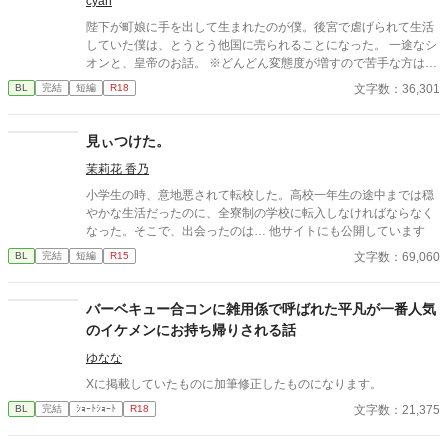
cyan
陛下が町娘に手を出して生まれたのが僕。後宮で虐げられて生活
していた僕は、とうとう他国に売られることになった。 一途なシ
オンと、皇帝のお話。 ※どんどん変態度が増すので苦手な方はお
気を付けください。
文字数：36,301
BL
完結
短編
R18
見ぃつけた。
茉莉花 香乃
小学生の時、意地悪されて転校した。高校一年生の途中までは穏
やかな生活だったのに、全寮制の学校に転入しなければならなく
なった。そこで、出会ったのは… 他サイトにも公開しています
文字数：69,060
BL
完結
短編
R15
バーベキュー合コンに雑用係で呼ばれた平凡が一番人気
のイケメンにお持ち帰りされる話
ゆなな
Xに掲載していたものに加筆修正したものになります。
文字数：21,375
BL
完結
ｼｮｰﾄｼｮｰﾄ
R18