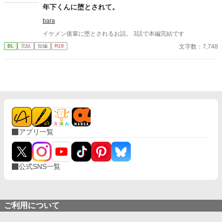
年下くんに堕とされて。
bara
イケメン後輩に堕とされるお話。 3話で本編完結です
文字数：7,748
BL
完結
短編
R18
アプリ一覧
公式SNS一覧
ご利用について