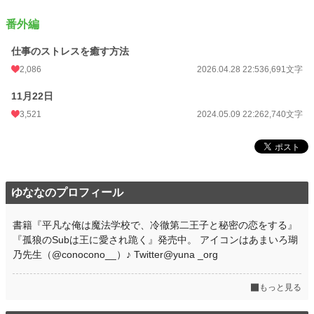
番外編
仕事のストレスを癒す方法
2,086
2026.04.28 22:53
6,691文字
11月22日
3,521
2024.05.09 22:26
2,740文字
ゆななのプロフィール
書籍『平凡な俺は魔法学校で、冷徹第二王子と秘密の恋をする』
『孤狼のSubは王に愛され跪く』発売中。 アイコンはあまいろ瑚
乃先生（@conocono__）♪ Twitter@yuna _org
もっと見る