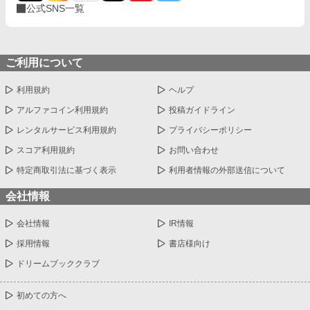
公式SNS一覧
らがせていく。 「付き合ってるけど、誰にも言っていない」 その
選択が、予想以上のすれ違いを生んでいった。 モテ地獄の再来、
空気を読み続ける日々、 そして自分で自分を苦しめていた“頑張
る癖”。 甘えたくても甘えられない―― そんな悠真の隣で、颯斗
はずっと静かに手を差し伸べ続ける。 過去に縛られていた悠真
ご利用について
が、未来を見つめ直すまでの じれ甘・再構築・すれ違いと回復の
キャンパス・ラブストーリー。 今度こそ、言葉にする。 「好きだ
利用規約
ヘルプ
よ」って、ちゃんと。
アルファコイン利用規約
投稿ガイドライン
レンタルサービス利用規約
プライバシーポリシー
スコア利用規約
お問い合わせ
特定商取引法に基づく表示
利用者情報の外部送信について
会社情報
会社情報
IR情報
採用情報
書店様向け
ドリームブッククラブ
初めての方へ