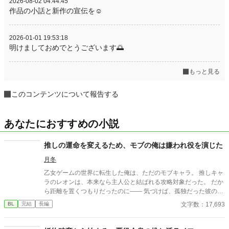
2026-08-02 04:44:45
作品の小話と新作の宣伝を☺️
2026-01-01 19:53:18
明けましておめでとうございます🌅
もっと見る
このコンテンツについて報告する
あなたにおすすめの小説
推しの運命を変えるため、モブの俺は嫌われ役を演じた
月冬
乙女ゲームの世界に転生した俺は、ただのモブキャラ。 推しキャ
ラのレオンは、本来なら主人公と結ばれる攻略対象だった。 だか
ら距離を置くつもりだったのに―― 気づけば、孤独だった彼の隣
にいた。 「モブは選ばれない」 そう思っていたのに、 なぜかシ
文字数：17,693
BL
完結
長編
ナリオがどんどん壊れていく。 これは、 推しの未来を知るモブ
が、運命を変えてしまう物語。