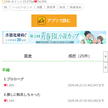
※小説家になろうさんでも連載を開始しました。
24h.ポイント
15,575pt
54,056
徐々に転載しているので更新はアルファポリスさんの方が早いですが、いつか更
BL
ハッピーエンド
溺愛
異世界
転生
執着攻め
新が追いついたら同時更新になる予定です。
アプリで読む
小説
82 位 / 228,740 件
BL
8 位 / 31,416 件
お気に入り
2,329
24h.ポイント
15,575 pt
文字数
108,865
目次
感想（25件）
更新日時
2026.08.07 06:12
本編
初回公開日時
2026.06.22 21:40
1.プロローグ
週間ポイント
100,760 pt (84 位)
1,865
2026.06.22 21:40
2,047文字
月間ポイント
522,149 pt (57 位)
2.推しに転生しちゃった
年間ポイント
692,485 pt (634 位)
1,544
2026.06.23 20:34
2,092文字
累計ポイント
743,404 pt (7,566 位)