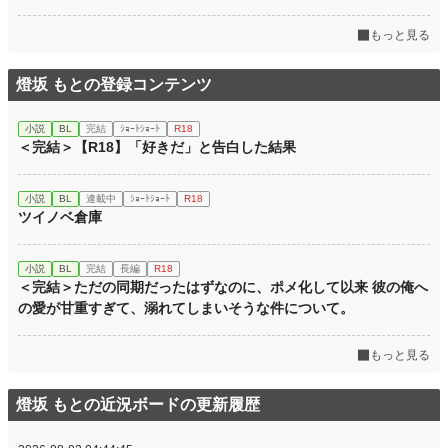
もっと見る
燈坂 もとの登録コンテンツ
小説
BL
完結
ｼｮｰﾄｼｮｰﾄ
R18
＜完結＞【R18】「好きだ」と告白した結果
小説
BL
連載中
ｼｮｰﾄｼｮｰﾄ
R18
ツイノベ倉庫
小説
BL
完結
長編
R18
＜完結＞ただの同期だったはずなのに、ポメ化して以来 彼の俺へ
の愛が甘重すぎて、溺れてしまいそうな件について。
もっと見る
燈坂 もとの近況ボードの更新履歴