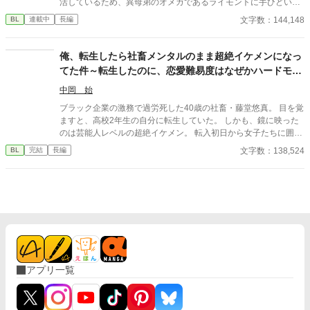
活しているため、異母弟のオメガであるライモントに手ひどい態
度をとってしまい、世間からの評判は悪い。 ある日、気分の悪さ
文字数：144,148
BL
連載中
長編
に逃げ込んだ先で、ひとりの王子につかまる・・・という話で
す。
俺、転生したら社畜メンタルのまま超絶イケメンになっ
てた件～転生したのに、恋愛難易度はなぜかハードモー
ド
中岡 始
ブラック企業の激務で過労死した40歳の社畜・藤堂悠真。 目を覚
ますと、高校2年生の自分に転生していた。 しかも、鏡に映った
のは芸能人レベルの超絶イケメン。 転入初日から女子たちに囲ま
れ、学園中の話題の的に。 だが、社畜思考が抜けず**「これはマ
文字数：138,524
BL
完結
長編
ーケティング施策か？」**と疑うばかり。 そして、モテすぎて業
務過多状態に陥る。 弁当争奪戦、放課後のデート攻勢…悠真の平
穏は完全に崩壊。 そんな中、唯一冷静な男・藤崎颯斗の存在に救
われる。 颯斗はやたらと落ち着いていて、悠真をさりげなくフォ
ローする。 「お前といると、楽だ」 次第に悠真の中で、彼の存在
が大きくなっていき――。 「お前、俺から逃げるな」 颯斗の言葉
に、悠真の心は大きく揺れ動く。 転生×学園ラブコメ×じわじわ迫
る恋。 これは、悠真が「本当に選ぶべきもの」を見つける物語。
続編『元社畜の俺、大学生になってまたモテすぎてるけど、今度
アプリ一覧
は恋人がいるので無理です』 かつてブラック企業で心を擦り減ら
し、過労死した元社畜の男・藤堂悠真は、 転生した高校時代を経
て、無事に大学生になった―― 恋人である藤崎颯斗と共に。 だ
が、大学という“自由すぎる”世界は、ふたりの関係を少しずつ揺