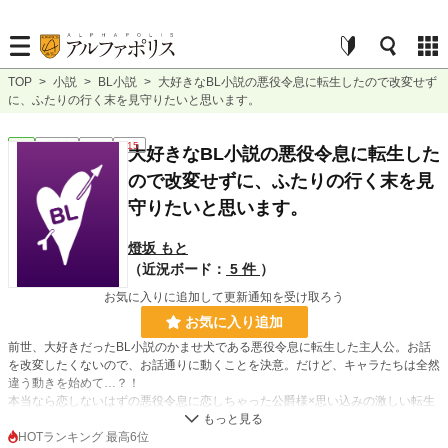
TOP
>
小説
>
BL小説
>
大好きなBL小説の悪役令息に転生したので改変せず
に、ふたりの行く末を見守りたいと思います。
BL
連載中
長編
R15
大好きなBL小説の悪役令息に転生した
ので改変せずに、ふたりの行く末を見
守りたいと思います。
燈坂 もと
（近況ボード：
5 件
）
お気に入りに追加して更新通知を受け取ろう
お気に入り追加
前世、大好きだったBL小説のかませ犬である悪役令息に転生した主人公。お話
を改変したくないので、お話通りに動くことを決意。だけど、キャラたちは全然
違う動きを始めて…？！
本当なら恋しないはずの悪役令息に恋しちゃった公爵様×思い込みの激しい転生
悪役(?)令息のラブコメです。
HOTランキング 最高6位