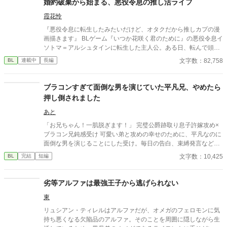
婚約破棄から始まる、悪役令息の推し活ライフ
霞花怜
『悪役令息に転生したみたいだけど、オタクだから推しカプの漫
画描きます』 BLゲーム『いつか花咲く君のために』の悪役令息イ
ソトマ＝アルシュタインに転生した主人公。ある日、転んで頭を
打った拍子に、彼は思い出した。自分の前世がオタクだったとい
文字数：82,758
BL
連載中
長編
うことを。イソトマの推しカプは『いつ花』のメインカプである
ルシアンとリリーだ。激推しするあまり、同人で漫画を描いてい
た。婚約破棄の断罪イベントですら、推しを拝める至福の時間。
ブラコンすぎて面倒な男を演じていた平凡兄、やめたら
そんな彼の推し活ライフは、まさに婚約破棄から始まる。推しを
押し倒されました
愛でるため、イソトマは円満な婚約解消を試みる。現実に打ちひ
しがれながらも、オタク仲間のアルエと漫画を描く楽しい日々を
あと
満喫中。推しキャラである護衛騎士のディルクとも、何となく仲
「お兄ちゃん！一肌脱ぎます！」 完璧公爵跡取り息子許嫁攻め×
良くなれて、楽しくなってきた。なのに、ゲーム主人公のリリー
ブラコン兄鈍感受け 可愛い弟と攻めの幸せのために、平凡なのに
の様子が、おかしくて……。どうしてみんな、ゲームと違うの！
面倒な男を演じることにした受け。毎日の告白、束縛発言などを
オタク令息が推しを愛でながら漫画を描き、自分の恋も実らせ
繰り広げ、上手くいきそうになったため、やめたら、なんと…？
文字数：10,425
BL
完結
短編
ちゃう、推し活ラブコメBL。 ※表紙はAI、本文は人間（作者）が
攻め:ヴィクター・ローレンツ 受け:リアム・グレイソン 弟:リチャ
書いています。
ード・グレイソン pixivにも投稿しています。 ひよったら消し
ます。 誤字脱字はサイレント修正します。 また、内容もサイレ
劣等アルファは最強王子から逃げられない
ント修正する時もあります。 定期的にタグも整理します。 批
東
判・中傷コメントはお控えください。 見つけ次第削除いたしま
す。
リュシアン・ティレルはアルファだが、オメガのフェロモンに気
持ち悪くなる欠陥品のアルファ。そのことを周囲に隠しながら生