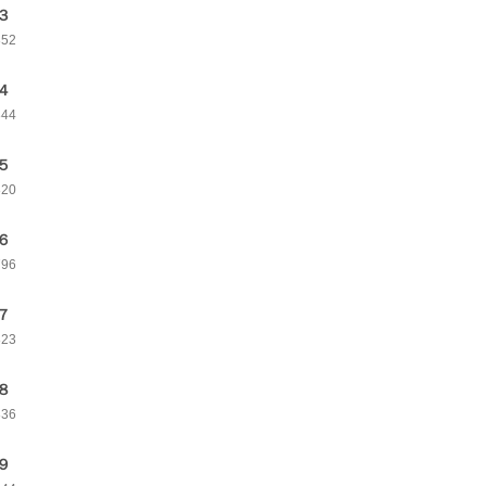
３
852
４
844
５
820
６
796
７
823
８
836
９