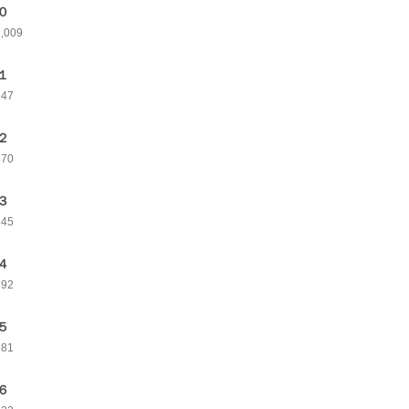
０
1,009
１
947
２
870
３
945
４
892
５
981
６