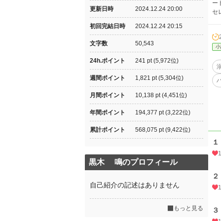
ー
更新日時
2024.12.24 20:00
セ
初回完結日時
2024.12.24 20:15
文字数
50,543
小
24h.ポイント
241 pt (5,972位)
週間ポイント
1,821 pt (5,304位)
月間ポイント
10,138 pt (4,451位)
年間ポイント
194,377 pt (3,222位)
累計ポイント
568,075 pt (9,422位)
１
黒木 鳴のプロフィール
２
自己紹介の記述はありません
もっと見る
３