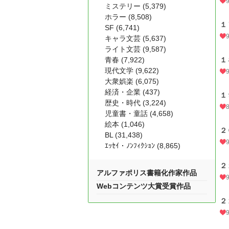
ミステリー (5,379)
ホラー (8,508)
１
SF (6,741)
キャラ文芸 (5,637)
ライト文芸 (9,587)
青春 (7,922)
１
現代文学 (9,622)
大衆娯楽 (6,075)
経済・企業 (437)
１
歴史・時代 (3,224)
児童書・童話 (4,658)
絵本 (1,046)
２
BL (31,438)
ｴｯｾｲ・ﾉﾝﾌｨｸｼｮﾝ (8,865)
２
アルファポリス書籍化作家作品
Webコンテンツ大賞受賞作品
２