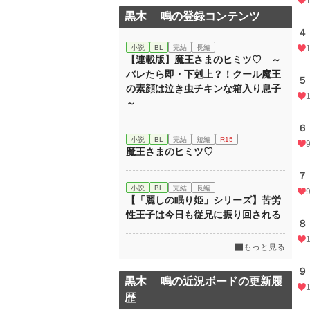
黒木 鳴の登録コンテンツ
４
小説
BL
完結
長編
【連載版】魔王さまのヒミツ♡ ～
バレたら即・下剋上？！クール魔王
５
の素顔は泣き虫チキンな箱入り息子
～
６
小説
BL
完結
短編
R15
魔王さまのヒミツ♡
７
小説
BL
完結
長編
【「麗しの眠り姫」シリーズ】苦労
性王子は今日も従兄に振り回される
８
もっと見る
９
黒木 鳴の近況ボードの更新履
歴