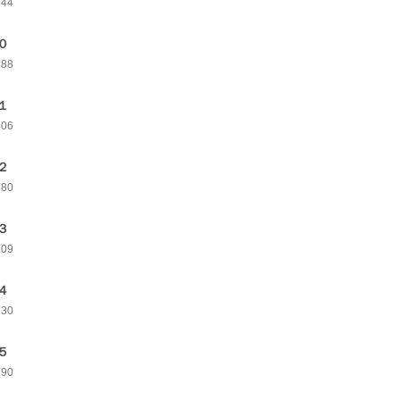
844
０
788
１
806
２
780
３
709
４
730
５
790