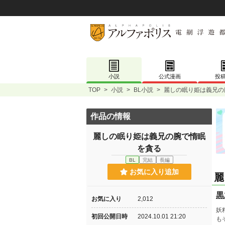
小説
公式漫画
投
TOP
>
小説
>
BL小説
>
麗しの眠り姫は義兄の
作品の情報
麗しの眠り姫は義兄の腕で惰眠
を貪る
BL
完結
長編
お気に入り追加
麗
黒
お気に入り
2,012
妖
初回公開日時
2024.10.01 21:20
も