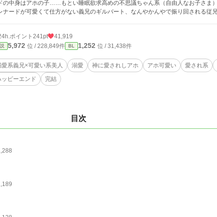
ドの中身はアホの子……もとい睡眠欲求高めの不思議ちゃん系（自由人なお子さま
レナードが可愛くて仕方がない義兄のギルバート、なんやかんやで振り回される従
24h.ポイント
241pt
41,919
5,972
1,252
位 / 228,849件
位 / 31,438件
説
BL
溺愛系義兄×可愛い系美人
溺愛
神に愛されしアホ
アホ可愛い
愛され系
ハッピーエンド
完結
目次
1,288
1,189