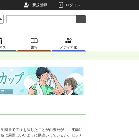
新規登録
ログイン
ネス
書籍
メディア化
。学園祭で主役を演じたことが由来だが……皮肉に
美貌に周囲はいいように勘違いしているが、セレナ