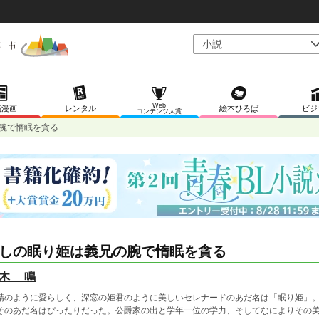
Web
稿漫画
レンタル
絵本ひろば
ビジ
コンテンツ大賞
腕で惰眠を貪る
しの眠り姫は義兄の腕で惰眠を貪る
木 鳴
精のように愛らしく、深窓の姫君のように美しいセレナードのあだ名は「眠り姫」
そのあだ名はぴったりだった。公爵家の出と学年一位の学力、そしてなによりその