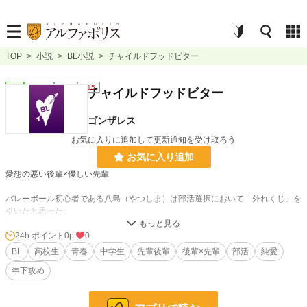
TOP
>
小説
>
BL小説
>
チャイルドフッドビター
BL
連載中
長編
R15
チャイルドフッドビター
ゴンザレス
お気に入りに追加して更新通知を受け取ろう
お気に入り追加
愛想の悪い後輩×優しい先輩
バレーボール初心者である八島（やつしま）は部活選択において「外れくじ」を
引いたと思った。
嫌味な同級生に、先輩。それから過度な期待を寄せる顧問にも。
それよりもっと面倒なのは、ストレートに嫌味を言ってくる先輩「岸さん」。
24h.ポイント
0pt
0
——かと思えば、実はすごく優しくて絶対に八島を見捨てない。
BL
高校生
青春
中学生
先輩後輩
後輩×先輩
部活
純愛
中学生には「それ、語弊を生む言い方だよ！」と誰か教えてやってくださ
年下攻め
い……。
※中学生編から高校生編を描いていきます（予定）