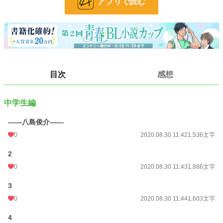
アプリで読む
※中学生編はおそらくR15くらいで止めます
※更新、頑張ります
小説
228,743 位 / 228,743 件
BL
31,413 位 / 31,413 件
お気に入り
4
目次
感想
24h.ポイント
0 pt
中学生編
文字数
23,212
更新日時
2020.09.08 22:30
——八島俊介——
0
2020.08.30 11:42
1,536文字
初回公開日時
2020.08.30 11:42
2
週間ポイント
0 pt (228,743 位)
0
2020.08.30 11:43
1,886文字
月間ポイント
0 pt (228,743 位)
3
年間ポイント
133 pt (135,342 位)
0
2020.08.30 11:44
1,603文字
累計ポイント
3,632 pt (139,231 位)
4