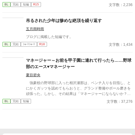
タイを掴む。 引き寄せられた瞬間、榊の理性は音を立てて崩れ
文字数：2,236
BL
完結
短編
R15
た。 拒むことも、許すこともできないまま、 彼は“部下”の手によ
って、ひとつずつ乱されていく。 言葉で支配され、触れられるた
びに、自分の知らなかった感情と快楽を知る。それは、上司とし
吊るされた少年は惨めな絶頂を繰り返す
ての誇りを壊すほどに甘く、逃れられないほどに深い。 だが、篠
原の視線の奥に宿るのは、ただの欲望ではなかった。 そこには、
五月雨時雨
ずっと榊だけを見つめ続けてきた、静かな執着がある。 「俺、前
ブログに掲載した短編です。
から思ってたんです。 あなたが誰かに“支配される”ところ、き
っと綺麗だろうなって」 支配する側だったはずの男が、 支配され
文字数：1,434
BL
完結
ｼｮｰﾄｼｮｰﾄ
R18
ることで初めて“生きている”と感じてしまう――。 上司と部下、
立場も理性も、すべてが絡み合うオフィスの夜。 秘密の扉を開け
マネージャー～お前を甲子園に連れて行ったら……野球
た榊は、もう戻れない。 快楽に溺れるその瞬間まで、彼を待つの
は破滅か、それとも救いか。 ――これは、ひとりの上司が“愛”と
部のエース♥マネージャー
いう名の支配に沈んでいく物語。
夏目碧央
強豪校の野球部に入った相沢瀬那は、ベンチ入りを目指し、と
にかくガッツを認めてもらおうと、グランド整備やボール磨きを
頑張った。しかし、その結果は「マネージャーにならないか？」
という監督からの言葉。瀬那は葛藤の末、マネージャーに転身す
文字数：37,276
BL
完結
短編
る。 一方、才能溢れるピッチャーの戸田遼悠。瀬那は遼悠の才
能を羨ましく思っていたが、マネージャーとして関わる内に、遼
悠が文字通り血のにじむような努力をしている事を知る。