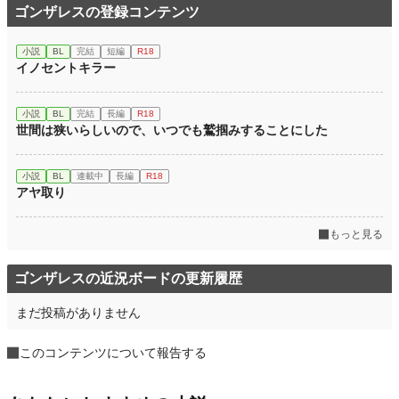
ゴンザレスの登録コンテンツ
小説
BL
完結
短編
R18
イノセントキラー
小説
BL
完結
長編
R18
世間は狭いらしいので、いつでも鷲掴みすることにした
小説
BL
連載中
長編
R18
アヤ取り
もっと見る
ゴンザレスの近況ボードの更新履歴
まだ投稿がありません
このコンテンツについて報告する