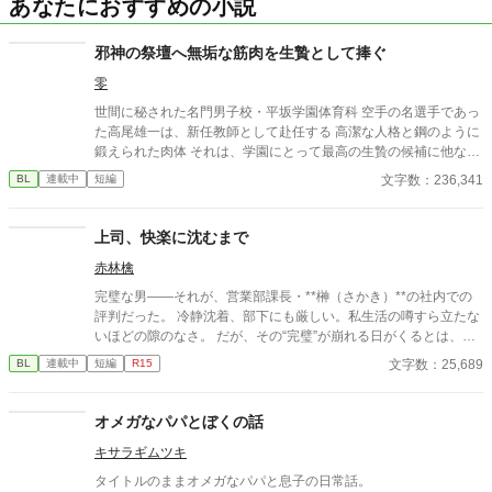
あなたにおすすめの小説
邪神の祭壇へ無垢な筋肉を生贄として捧ぐ
零
世間に秘された名門男子校・平坂学園体育科 空手の名選手であっ
た高尾雄一は、新任教師として赴任する 高潔な人格と鋼のように
鍛えられた肉体 それは、学園にとって最高の生贄の候補に他なら
なかった 至高の筋肉を持つ、精神を削られ意志をなくした青年を
文字数：236,341
BL
連載中
短編
太古の神に捧げるため、“水”、“風”、“土”の信奉者達が暗躍する 意
志をなくし筋肉の操り人形と化した“デク” 消える教師 山奥の男子
校で繰り広げられるダークファンタジー
上司、快楽に沈むまで
赤林檎
完璧な男――それが、営業部課長・**榊（さかき）**の社内での
評判だった。 冷静沈着、部下にも厳しい。私生活の噂すら立たな
いほどの隙のなさ。 だが、その“完璧”が崩れる日がくるとは、誰
も想像していなかった。 入社三年目の篠原は、榊の直属の部下。
文字数：25,689
BL
連載中
短編
R15
真面目だが強気で、どこか挑発的な笑みを浮かべる青年。 ある
夜、取引先とのトラブル対応で二人だけが残ったオフィスで、 篠
原は上司に向かって、いつもの穏やかな口調を崩した。「……そ
オメガなパパとぼくの話
んな顔、部下には見せないんですね」 疲労で僅かに緩んだ榊の表
キサラギムツキ
情。 その弱さを見逃さず、篠原はデスク越しに距離を詰める。
「強がらなくていいですよ。俺の前では、もう」 指先が榊のネク
タイトルのままオメガなパパと息子の日常話。