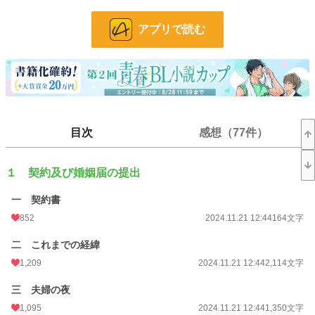
契約結婚ラブコメ＋エロ
アプリで読む
R18は（※）をつけます。
※完結済※
小説
8,087 位 / 228,785 件
BL
1,602 位 / 31,416 件
目次
感想（77件）
お気に入り
1,607
24h.ポイント
163 pt
１ 契約及び婚姻届の提出
文字数
91,829
一 契約書
更新日時
2025.12.05 00:00
852
2024.11.21 12:44
164文字
初回公開日時
2024.11.21 12:44
二 これまでの経緯
初回完結日時
2024.12.29 00:58
1,209
2024.11.21 12:44
2,114文字
週間ポイント
1,006 pt (8,931 位)
三 夫婦の夜
月間ポイント
4,525 pt (9,098 位)
1,095
2024.11.21 12:44
1,350文字