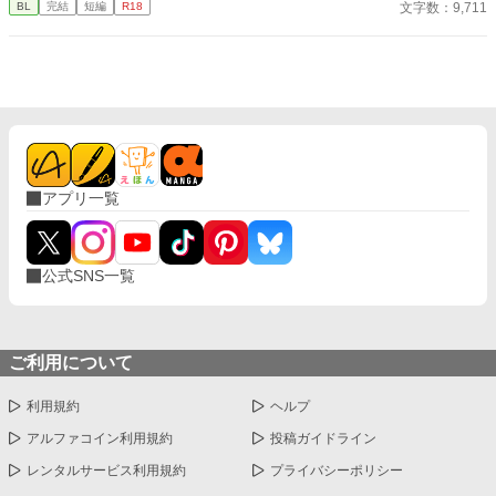
文字数：9,711
BL
完結
短編
R18
し「愛なし結婚」ゆえにその気持ちを伝えられない。 そんなある
日、Ωの本能行為である「巣作り」を杵崎に見られてしまい……
アプリ一覧
公式SNS一覧
ご利用について
利用規約
ヘルプ
アルファコイン利用規約
投稿ガイドライン
レンタルサービス利用規約
プライバシーポリシー