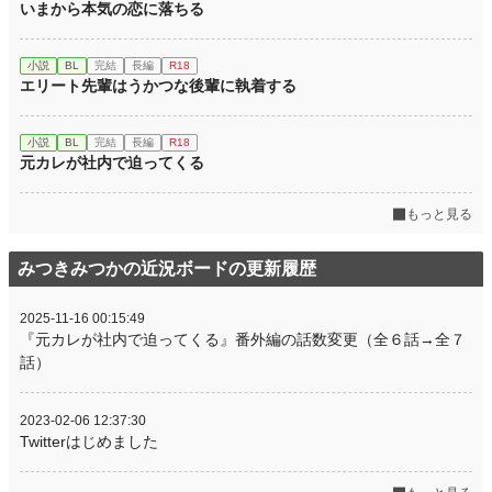
いまから本気の恋に落ちる
小説
BL
完結
長編
R18
エリート先輩はうかつな後輩に執着する
小説
BL
完結
長編
R18
元カレが社内で迫ってくる
もっと見る
みつきみつかの近況ボードの更新履歴
2025-11-16 00:15:49
『元カレが社内で迫ってくる』番外編の話数変更（全６話→全７
話）
2023-02-06 12:37:30
Twitterはじめました