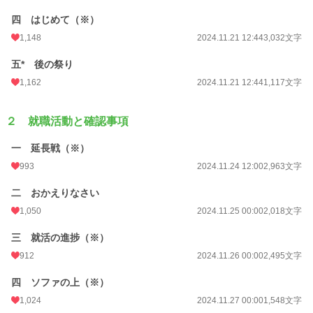
年間ポイント
135,717 pt (4,577 位)
四 はじめて（※）
1,148
2024.11.21 12:44
3,032文字
累計ポイント
757,527 pt (7,459 位)
五* 後の祭り
1,162
2024.11.21 12:44
1,117文字
２ 就職活動と確認事項
一 延長戦（※）
993
2024.11.24 12:00
2,963文字
二 おかえりなさい
1,050
2024.11.25 00:00
2,018文字
三 就活の進捗（※）
912
2024.11.26 00:00
2,495文字
四 ソファの上（※）
1,024
2024.11.27 00:00
1,548文字