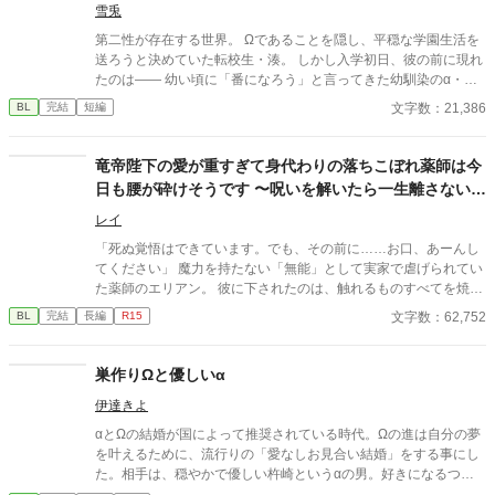
護な束縛は恋か支配か
雪兎
第二性が存在する世界。 Ωであることを隠し、平穏な学園生活を
送ろうと決めていた転校生・湊。 しかし入学初日、彼の前に現れ
たのは―― 幼い頃に「番になろう」と言ってきた幼馴染のα・蓮
だった。 成績優秀、容姿端麗、生徒から絶大な信頼を集める完璧
文字数：21,386
BL
完結
短編
なα。 だが湊だけが知っている。 彼が異常なほど執着深いこと
を。 「大丈夫、全部管理してあげる」 「君が困らないようにして
るだけだよ」 座席、時間割、交友関係、体調管理。 いつの間にか
竜帝陛下の愛が重すぎて身代わりの落ちこぼれ薬師は今
整えられていく環境。 逃げ場のない距離。 番を拒みたいΩと、手
日も腰が砕けそうです 〜呪いを解いたら一生離さないと
放す気のないα。 これは保護か、それとも束縛か。 閉じた学園の
宣言されました〜
中で、二人の関係は静かに歪み始める――。
レイ
「死ぬ覚悟はできています。でも、その前に……お口、あーんし
てください」 魔力を持たない「無能」として実家で虐げられてい
た薬師のエリアン。 彼に下されたのは、触れるものすべてを焼き
尽くす「死の竜帝」ヴァレリウスへの、身代わりの婚姻だった。
文字数：62,752
BL
完結
長編
R15
巣作りΩと優しいα
伊達きよ
αとΩの結婚が国によって推奨されている時代。Ωの進は自分の夢
を叶えるために、流行りの「愛なしお見合い結婚」をする事にし
た。相手は、穏やかで優しい杵崎というαの男。好きになるつも
りなんてなかったのに、気が付けば杵崎に惹かれていた進。しか