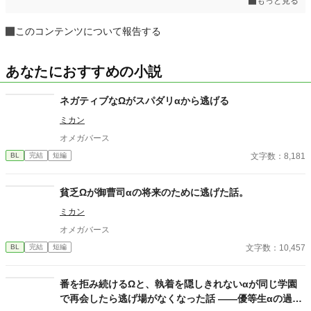
もっと見る
このコンテンツについて報告する
あなたにおすすめの小説
ネガティブなΩがスパダリαから逃げる
ミカン
オメガバース
文字数：8,181
BL
完結
短編
貧乏Ωが御曹司αの将来のために逃げた話。
ミカン
オメガバース
文字数：10,457
BL
完結
短編
番を拒み続けるΩと、執着を隠しきれないαが同じ学園
で再会したら逃げ場がなくなった話 ――優等生αの過保