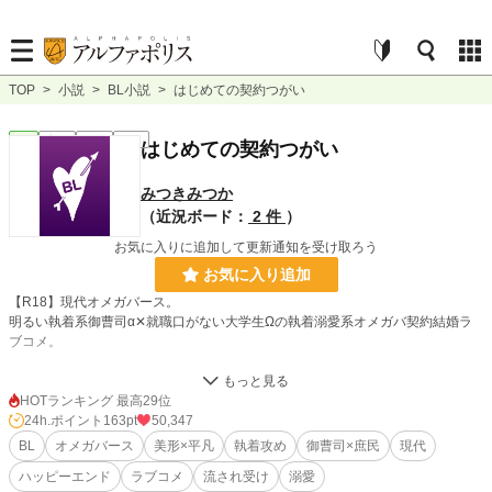
TOP
>
小説
>
BL小説
>
はじめての契約つがい
BL
完結
長編
R18
はじめての契約つがい
みつきみつか
（近況ボード：
2 件
）
お気に入りに追加して更新通知を受け取ろう
お気に入り追加
【R18】現代オメガバース。
明るい執着系御曹司α✕就職口がない大学生Ωの執着溺愛系オメガバ契約結婚ラ
ブコメ。
地元企業の採用試験に落ちた尚は、その会社の役員である文弥がトラブルに遭っ
ていたところを助け、それ以来、食事に行く仲となった。
HOTランキング 最高29位
大学四年生も終盤に差し掛かるものの、Ωであることが理由で尚の就職先はなか
24h.ポイント
163pt
50,347
なか決まらない。
BL
オメガバース
美形×平凡
執着攻め
御曹司×庶民
現代
そこで、文弥から、「生活の面倒をみるので契約結婚しませんか」と持ちかけら
ハッピーエンド
ラブコメ
流され受け
溺愛
れ、尚は快諾するが……。