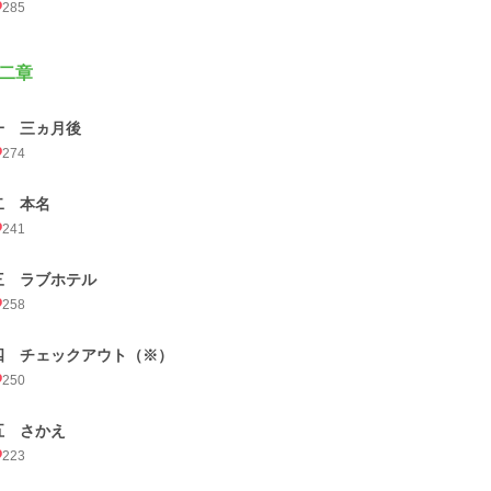
285
二章
一 三ヵ月後
274
二 本名
241
三 ラブホテル
258
四 チェックアウト（※）
250
五 さかえ
223