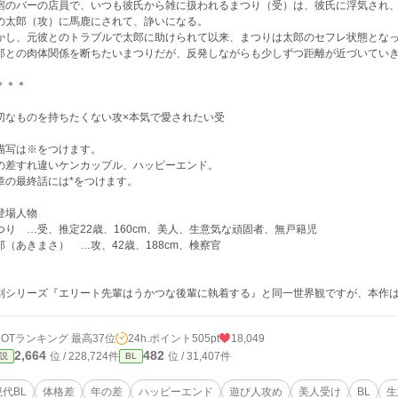
宿のバーの店員で、いつも彼氏から雑に扱われるまつり（受）は、彼氏に浮気され
の太郎（攻）に馬鹿にされて、諍いになる。
かし、元彼とのトラブルで太郎に助けられて以来、まつりは太郎のセフレ状態とな
郎との肉体関係を断ちたいまつりだが、反発しながらも少しずつ距離が近づいてい
＊＊
切なものを持ちたくない攻×本気で愛されたい受
描写は※をつけます。
の差すれ違いケンカップル、ハッピーエンド。
章の最終話には*をつけます。
登場人物
つり …受、推定22歳、160cm、美人、生意気な頑固者、無戸籍児
郎（あきまさ） …攻、42歳、188cm、検察官
別シリーズ『エリート先輩はうかつな後輩に執着する』と同一世界観ですが、本作
HOTランキング 最高37位
24h.ポイント
505pt
18,049
2,664
482
位 / 228,724件
位 / 31,407件
説
BL
現代BL
体格差
年の差
ハッピーエンド
遊び人攻め
美人受け
BL
生