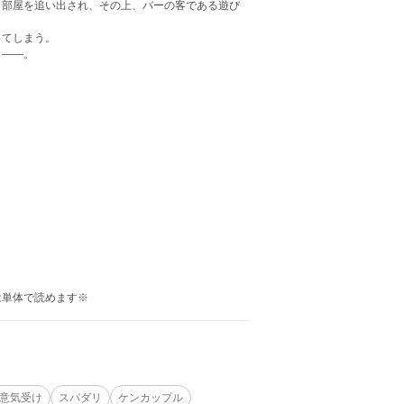
、部屋を追い出され、その上、バーの客である遊び
ってしまう。
き――。
は単体で読めます※
意気受け
スパダリ
ケンカップル