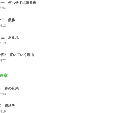
十一 何もせずに眠る夜
334
十二 散歩
312
十三 お別れ
319
十四* 置いていく理由
377
終章
一 春の到来
293
二 連絡先
319