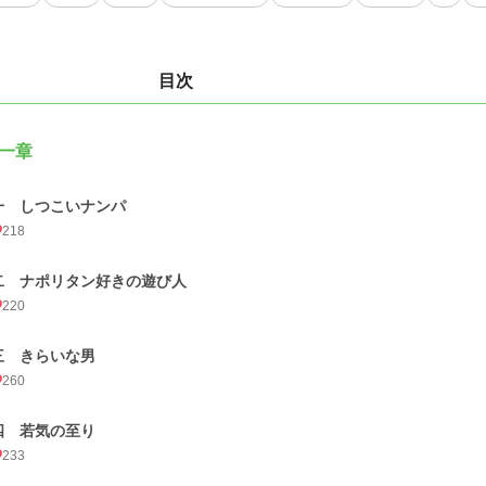
目次
一章
一 しつこいナンパ
218
二 ナポリタン好きの遊び人
220
三 きらいな男
260
四 若気の至り
233