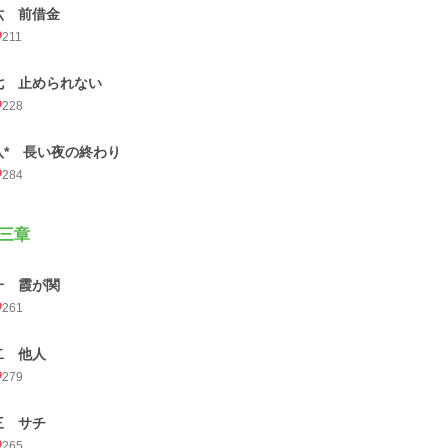
六 前借金
211
七 止められない
228
八* 長い夜の終わり
284
三章
一 霞が関
261
二 他人
279
三 サチ
265