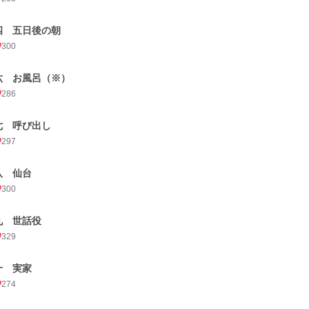
四 五日後の朝
300
六 お風呂（※）
286
七 呼び出し
297
八 仙台
300
九 世話役
329
十 実家
274