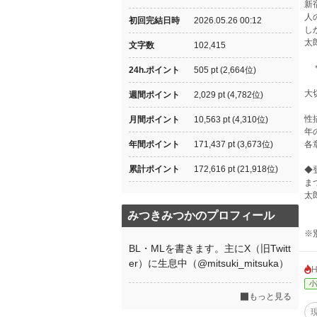
新
人
初回完結日時
2026.05.26 00:12
し
太
文字数
102,415
＊
24h.ポイント
505 pt (2,664位)
大
週間ポイント
2,029 pt (4,782位)
性
月間ポイント
10,563 pt (4,310位)
年
年間ポイント
171,437 pt (3,673位)
各
累計ポイント
172,616 pt (21,918位)
◆
ま
太
みつきみつかのプロフィール
※
BL・MLを書きます。主にX（旧Twitt
er）に生息中（@mitsuki_mitsuka）
小
もっと見る