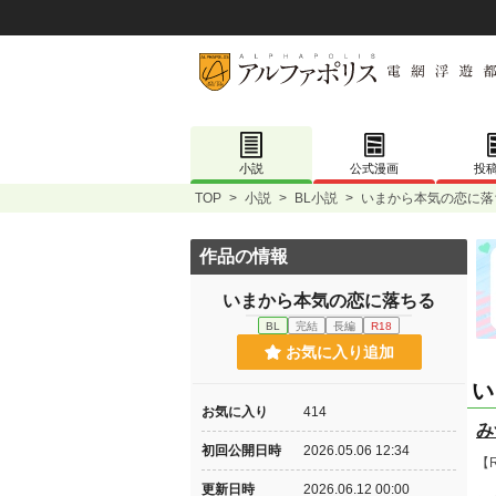
小説
公式漫画
投
TOP
>
小説
>
BL小説
>
いまから本気の恋に落
作品の情報
いまから本気の恋に落ちる
BL
完結
長編
R18
お気に入り追加
い
お気に入り
414
み
初回公開日時
2026.05.06 12:34
【
更新日時
2026.06.12 00:00