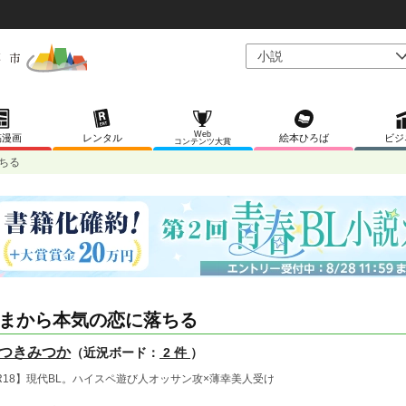
Web
稿漫画
レンタル
絵本ひろば
ビジ
コンテンツ大賞
ちる
まから本気の恋に落ちる
つきみつか
（近況ボード：
2 件
）
R18】現代BL。ハイスペ遊び人オッサン攻×薄幸美人受け