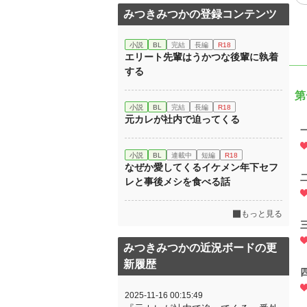
みつきみつかの登録コンテンツ
小説
BL
完結
長編
R18
エリート先輩はうかつな後輩に執着
する
第
小説
BL
完結
長編
R18
元カレが社内で迫ってくる
小説
BL
連載中
短編
R18
なぜか愛してくるイケメン年下セフ
レと事後メシを食べる話
もっと見る
みつきみつかの近況ボードの更
新履歴
2025-11-16 00:15:49