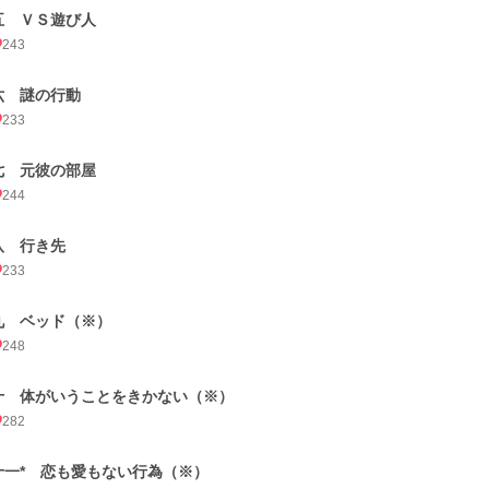
五 ＶＳ遊び人
243
六 謎の行動
233
七 元彼の部屋
244
八 行き先
233
九 ベッド（※）
248
十 体がいうことをきかない（※）
282
十一* 恋も愛もない行為（※）