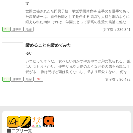
零
織がいた。 「あなたは俺を捨てたでしょう」 後悔に苦しむα、執
着する第二のα、そして希少Ωを巡る陰謀。 もう二度と傷つきた
世間に秘された名門男子校・平坂学園体育科 空手の名選手であっ
くないΩが最後に選ぶ相手とは――。 捨てた側の後悔と執着が加
た高尾雄一は、新任教師として赴任する 高潔な人格と鋼のように
速する、すれ違いオメガバースBL。
鍛えられた肉体 それは、学園にとって最高の生贄の候補に他なら
なかった 至高の筋肉を持つ、精神を削られ意志をなくした青年を
文字数：236,341
BL
連載中
短編
太古の神に捧げるため、“水”、“風”、“土”の信奉者達が暗躍する 意
志をなくし筋肉の操り人形と化した“デク” 消える教師 山奥の男子
校で繰り広げられるダークファンタジー
諦めることを諦めてみた
ゆい
いつだってそうだ。 食べたいおかずやおやつは弟に取られる。 服
はいつもおさがり。 優秀な兄や天使のような容姿の弟を両親は可
愛がる。 僕は兄ほど頭は良くないし、弟より可愛くない。 何をや
らせてもミソッカスな僕。 だから、何もかもを諦めた。 またして
文字数：80,482
BL
連載中
短編
R18
も突発的な思いつきによる投稿です。 楽しくお読みいただけたら
嬉しいです。 投稿ペースはのんびりです。 誤字脱字等で文章を突
然改稿するかもです。誤字脱字のご報告をいただけるとありがた
いです。
アプリ一覧