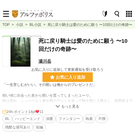
TOP
>
小説
>
BL小説
>
死に戻り騎士は愛のために願う 〜10回だけの奇跡〜
BL
完結
短編
R15
死に戻り騎士は愛のために願う 〜10
回だけの奇跡〜
湯川岳
お気に入りに追加して更新通知を受け取ろう
お気に入り追加
「一生苦しむがいい。その呪いは俺からのプレゼントだ」
幼い頃に出会った友から呪いを貰ってしまったユーリ。
時は流れ、シューベルト家次男のアルトを追って騎士団に入隊をし、副団長まで
上り詰めたユーリ。
毎日アルトの世話をしていく内に心惹かれていく。
24h.ポイント
14pt
11
BL
ハッピーエンド
溺愛
ファンタジー
執着
不憫
「キスしてみろよ。それでオレが嫌じゃなければ……考えてやってもいい」
残酷な描写あり
短編
ユーリはアルトに口付けをする。そして呪いがこの時を待っていたかのように発