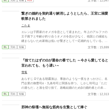
文字数：12,047
BL
完結
短編
R18
繋ぎの婚約を契約通り解消しようとしたら、王宮に溺愛
軟禁されました
こたま
エレンは子爵家のオメガ令息として産まれた。年上のアルファの
王子殿下と年齢が釣り合うオメガ令息が少なく、他国との縁組も
纏まらないため家格は低いが繋ぎとして一応婚約をしている。王
子のことは兄のように慕っており、初恋の人ではあるけれど、契
文字数：15,699
BL
完結
短編
約終了時期か王子に想い人が現れた時には解消されるものと考え
ていた。ところが婚約解消時期の直前に王子宮に軟禁された。結
婚を承諾するまでここから出さないと王子から溢れるほどの愛を
『捨てたはずのΩが運命の番でした ～今さら愛してると
与えられる。ハッピーエンドオメガバースBLです。
言われても、もう遅い～
雪兎
あらすじ Ωである朝霧湊は、事故のような一夜をきっかけに、名
門企業の御曹司α・九条玲司と関係を持つ。 しかし玲司は「ただ
の過ちだ」と湊を切り捨て、政略結婚のためβの婚約者との未来
を選んだ。 深く傷ついた湊は、彼の前から姿を消す。 数か月後―
文字数：12,313
BL
完結
短編
―。 湊の身体は、これまで誰も知らなかった希少な『遅咲きΩ』
として覚醒する。 その瞬間、玲司は初めて湊こそが運命の番だっ
たと知る。 「戻ってきてくれ」 今さら必死に追いかけてくる玲
邪神の祭壇へ無垢な筋肉を生贄として捧ぐ
司。 だが湊の隣には、自分を支え続けてくれた医師のα・神崎伊