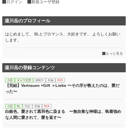
ログイン
新規ユーザ登録
文字数
26,128
更新日時
2026.01.21 08:00
湯川岳のプロフィール
初回公開日時
2026.01.11 13:00
はじめまして。 BLとブロマンス、大好きです。 よろしくお願い
初回完結日時
2026.01.21 13:17
します。
週間ポイント
314 pt (19,497 位)
もっと見る
月間ポイント
405 pt (38,623 位)
年間ポイント
7,400 pt (37,431 位)
湯川岳の登録コンテンツ
累計ポイント
7,435 pt (109,168 位)
小説
キャラ文芸
連載中
長編
R15
【完結】Vertrauen +Gift ＝Liebe 〜その牙が教えたのは、愛だ
った〜
小説
BL
完結
長編
R18
白銀色、愛されて黒羽色に染まる 〜無自覚な神様は、執着強め
な人間に愛されて、愛を返す〜