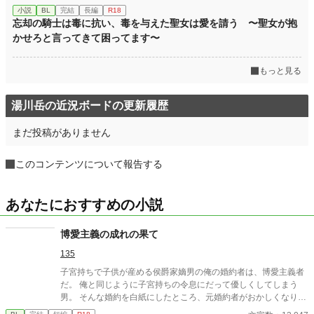
小説
BL
完結
長編
R18
忘却の騎士は毒に抗い、毒を与えた聖女は愛を請う 〜聖女が抱
かせろと言ってきて困ってます〜
もっと見る
湯川岳の近況ボードの更新履歴
まだ投稿がありません
このコンテンツについて報告する
あなたにおすすめの小説
博愛主義の成れの果て
135
子宮持ちで子供が産める侯爵家嫡男の俺の婚約者は、博愛主義者
だ。 俺と同じように子宮持ちの令息にだって優しくしてしまう
男。 そんな婚約を白紙にしたところ、元婚約者がおかしくなりは
じめた……。