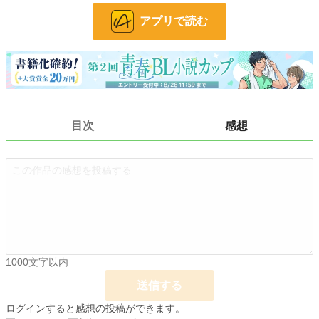
動してしまった。
アプリで読む
意識が乗っ取られ、目を覚ませばそこにあったはずの幸せは鮮やかな赤で染まっ
ていた。
その日を境に始まったのは、暗くて長い道のりだった。
※アルト編、ユーリ編。どちらから先に読まれても大丈夫です。
エンディング異なります。それもお楽しみ頂けたら幸いです。
目次
感想
※最後はハッピーエンド確定。4話までだいぶ暗めの話なので苦手な方はお気を
つけ下さい。
※タイトル変えてみました。
旧：死に戻り騎士の願い
表紙素材：ぱくたそ
小説
30,977 位 / 228,843 件
BL
8,050 位 / 31,438 件
1000文字以内
お気に入り
23
送信する
24h.ポイント
14 pt
ログインすると感想の投稿ができます。