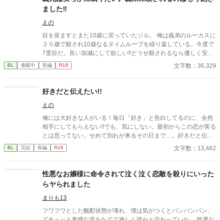
りの要らなくなったノアは、一念発起して自分の人生を始めよう
ました‼︎
と決意する。順風満帆に滑り出した自分の生活に満ち足りていた
頃、ノアは再婚相手の元に居る家族の元に二度目の帰省をする事
えの
になった。 そこで巻き起こる自分の過去との引き合わせに動揺す
目を覚ますとまた10歳に戻っていたジル。 俺は義弟のルーカスに
るノア。ノアと太客の男との秘密の関係がまた動き出すのか？
２０歳で殺され10歳なるタイムループを繰り返している。今度で
7度目だ。良い加減にして欲しい‼︎どうせ殺されるなら優しく安ら
かに死にたい…。そして7度目はいつもとちがう行動をとろうと
文字数：36,329
BL
連載中
長編
R18
決めるが…義弟の様子が… 義弟（完全獣人）✖️義兄（人間）
好きだと伝えたい!!
えの
俺には大好きな人がいる！毎日「好き」と告白してるのに、全然
相手にしてもらえない!!でも、気にしない。最初からこの恋が実る
とは思ってない。せめて別れが来るその日まで…。好きだと伝え
たい。
文字数：13,462
BL
完結
長編
R18
性悪なお嬢様に命令されて泣く泣く恋敵を殺りにいった
らヤられました
まりも13
フワフワとした酩酊状態が薄れ、僕は気がつくとパンパンパン、
ズチュッと卑猥な音をたてて激しく誰かと交わっていた。 性悪な